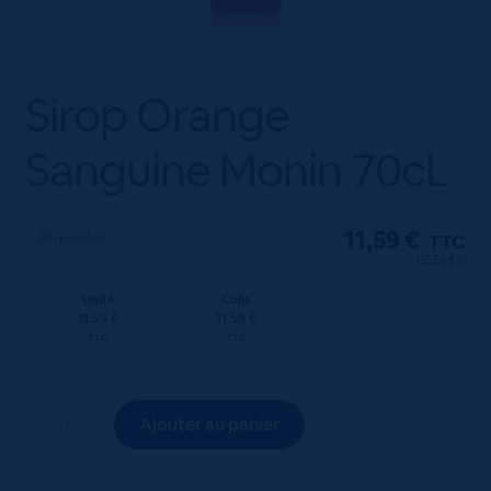
Sirop Orange
Sanguine Monin 70cL
11,59
€
Disponible
TTC
(16.56 €/l)
Unité
Colis
11.59 €
11.59 €
TTC
TTC
quantité
Ajouter au panier
de
Sirop