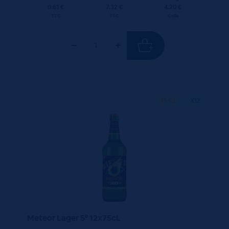
0.61 €
7.32 €
4.20 €
TTC
TTC
Colis
75 CL
X12
Meteor Lager 5° 12x75cL