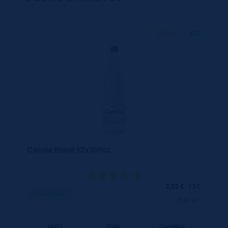
100 CL
X12
Carola Bleue 12x100cL
7,32
€
TTC
Disponible
(0.61 €/l)
Unité
Colis
Consigne