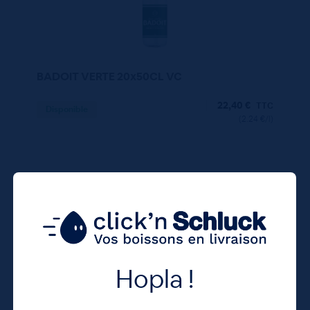
BADOIT VERTE 20x50CL VC
22,40
€
TTC
Disponible
(2.24 €/l)
Unité
Colis
Consigne
1.12 €
22.40 €
4.80 €
TTC
TTC
Colis
Hopla !