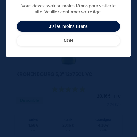
75 CL
X12
Vous devez avoir au moins 18 ans pour visiter le
site. Veuillez confirmer votre âge.
J'ai au moins 18 ans
NON
KRONENBOURG 5,3° 12x75CL VC
20,16
€
TTC
Disponible
(2.24 €/l)
Unité
Colis
Consigne
1.68 €
20.16 €
4.20 €
TTC
TTC
Colis