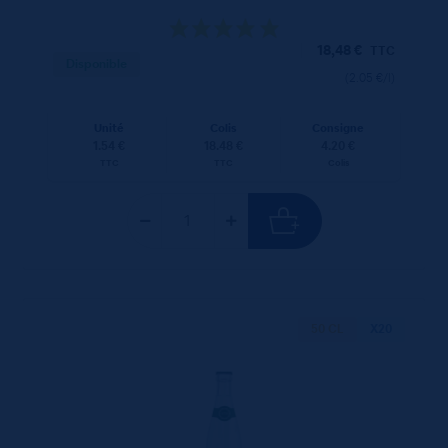
18,48
€
TTC
Disponible
(2.05 €/l)
Unité
Colis
Consigne
1.54 €
18.48 €
4.20 €
TTC
TTC
Colis
50 CL
X20