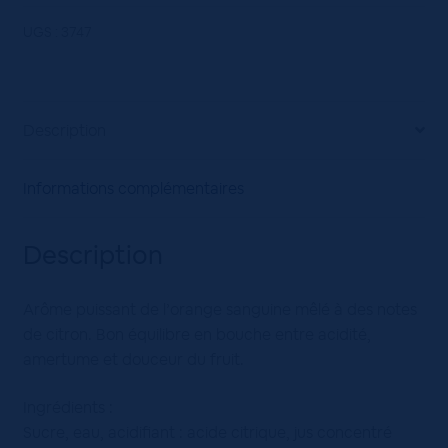
Orange
Sanguine
UGS :
3747
Monin
70cL
Description
Informations complémentaires
Description
Arôme puissant de l’orange sanguine mêlé à des notes
de citron. Bon équilibre en bouche entre acidité,
amertume et douceur du fruit.
Ingrédients :
Sucre, eau, acidifiant : acide citrique, jus concentré