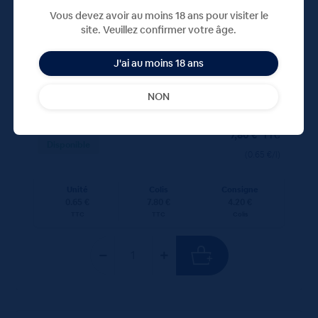
Vous devez avoir au moins 18 ans pour visiter le
site. Veuillez confirmer votre âge.
J'ai au moins 18 ans
Lisbeth Pétillante 12x100cL
NON
7,80
€
TTC
Disponible
(0.65 €/l)
Unité
Colis
Consigne
0.65 €
7.80 €
4.20 €
TTC
TTC
Colis