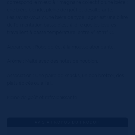
correspond le mieux à l’imaginaire collectif d’une bière :
une bière blonde, pleine de goût et désaltérante.
Les saviez-vous ? Une bière de type Lager est une bière
de fermentation basse c’est-à-dire que les levures
travaillent à basse température, entre 9° et 11° C.
Apparence : Robe dorée, à la mousse abondante.
Arôme : Malté avec des notes de houblon.
Association : Une paire de knacks, un bon bretzel, des
plats épicés ou à l’ail…
Pleine de goût et rafraichissante
AVIS À PROPOS DU PRODUIT