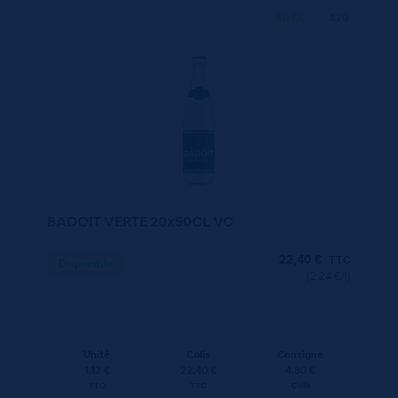
50 CL
X20
BADOIT VERTE 20x50CL VC
22,40
€
TTC
Disponible
(2.24 €/l)
Unité
Colis
Consigne
1.12 €
22.40 €
4.80 €
TTC
TTC
Colis