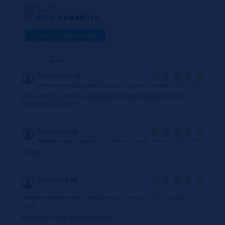
VOIR L'ATTESTATION
10
/10
Catherine H.
Publié le 6 juin 2026 à 13h31
(Date de commande : Le 26 mai 2026 à 13h23)
Basé sur 11 avis
rien a redire, juste une question les points fidélités sont-ils
toujours d’actualité ?
Natacha M.
Publié le 11 mai 2026 à 10h37
(Date de commande : Le 1 mai 2026 à 11h47)
Parfait
Natacha M.
Publié le 28 octobre 2025 à 11h29
(Date de commande : Le 16 octobre 2025 à
12h25)
Mon mari adore son amertume