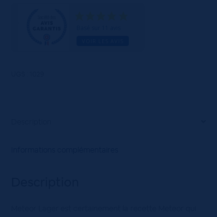
Lager
5°
12x75cL
Basé sur 11 avis
VOIR LES AVIS
UGS :
1029
Description
Informations complémentaires
Description
Meteor Lager est certainement la recette Meteor qui