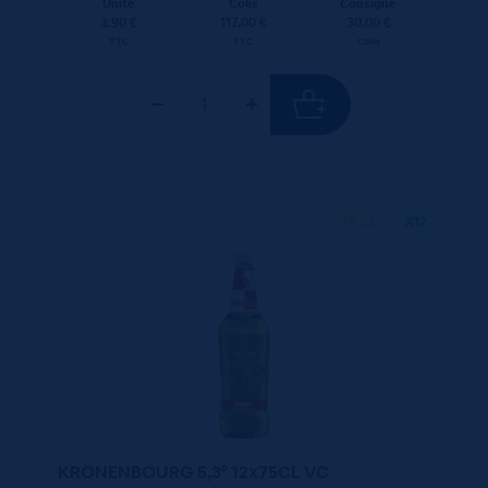
Unité
Colis
Consigne
3.90 €
117.00 €
30.00 €
TTC
TTC
Colis
75 CL
X12
KRONENBOURG 5,3° 12x75CL VC