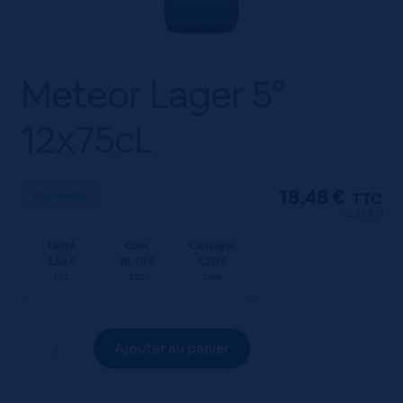
Meteor Lager 5°
12x75cL
18,48
€
Disponible
TTC
(2.05 €/l)
Unité
Colis
Consigne
1.54 €
18.48 €
4.20 €
TTC
TTC
Colis
quantité
Ajouter au panier
de
Meteor