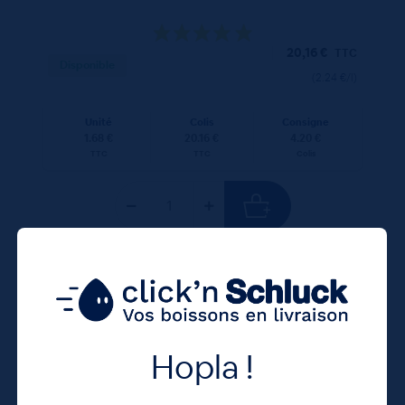
20,16
€
TTC
Disponible
(2.24 €/l)
Unité
Colis
Consigne
1.68 €
20.16 €
4.20 €
TTC
TTC
Colis
100 CL
X12
Hopla !