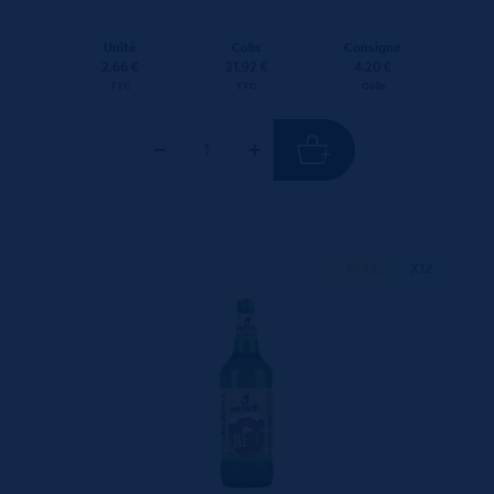
Unité
Colis
Consigne
2.66 €
31.92 €
4.20 €
TTC
TTC
Colis
75 CL
X12