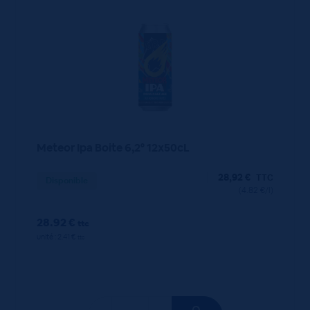
Meteor Ipa Boite 6,2° 12x50cL
28,92
€
TTC
Disponible
(4.82 €/l)
28.92 €
ttc
unité : 2.41 €
ttc