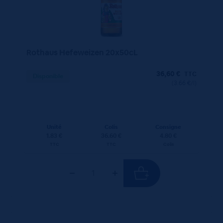
Rothaus Hefeweizen 20x50cL
36,60
€
TTC
Disponible
(3.66 €/l)
Unité
Colis
Consigne
1.83 €
36.60 €
4.80 €
TTC
TTC
Colis