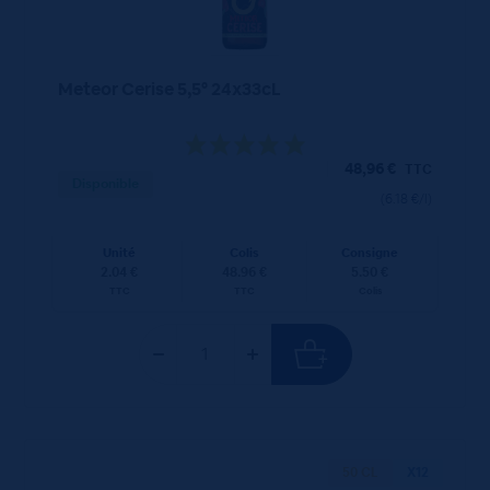
Meteor Cerise 5,5° 24x33cL
48,96
€
TTC
Disponible
(6.18 €/l)
Unité
Colis
Consigne
2.04 €
48.96 €
5.50 €
TTC
TTC
Colis
50 CL
X12