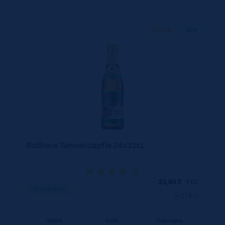
330 ML
X24
Rothaus Tannenzapfle 24x33cL
33,84
€
TTC
Disponible
(4.27 €/l)
Unité
Colis
Consigne