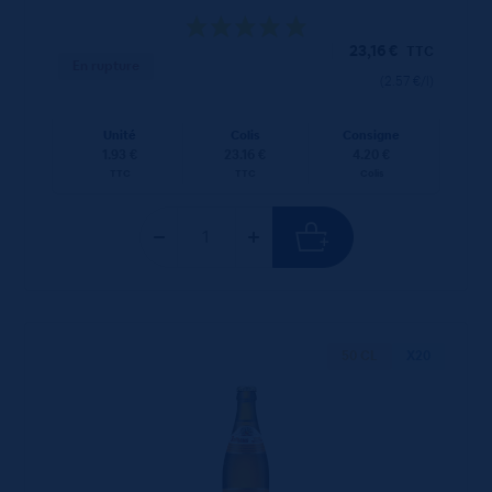
23,16
€
TTC
En rupture
(2.57 €/l)
Unité
Colis
Consigne
1.93 €
23.16 €
4.20 €
TTC
TTC
Colis
50 CL
X20