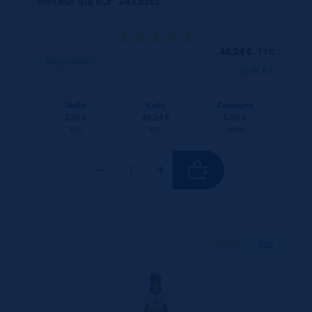
Meteor Ipa 6,2° 24x33cL
48,24
€
TTC
Disponible
(6.09 €/l)
Unité
Colis
Consigne
2.01 €
48.24 €
5.50 €
TTC
TTC
Colis
50 CL
X20