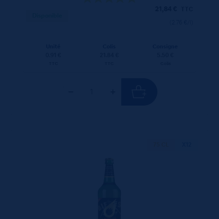
21,84
€
TTC
Disponible
(2.76 €/l)
Unité
Colis
Consigne
0.91 €
21.84 €
5.50 €
TTC
TTC
Colis
75 CL
X12