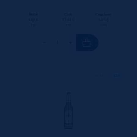
Unité
Colis
Consigne
1.56 €
37.44 €
5.50 €
TTC
TTC
Colis
330 ML
X24