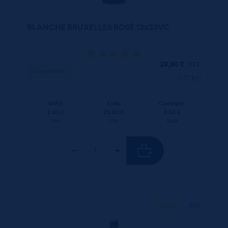
BLANCHE BRUXELLES ROSÉ 12x33VC
28,80
€
TTC
Disponible
(7.27 €/l)
Unité
Colis
Consigne
2.40 €
28.80 €
4.50 €
TTC
TTC
Colis
50 CL
X20