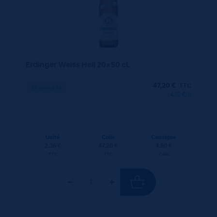
Erdinger Weiss Hell 20×50 cL
47,20
€
TTC
Disponible
(4.72 €/l)
Unité
Colis
Consigne
2.36 €
47.20 €
4.80 €
TTC
TTC
Colis