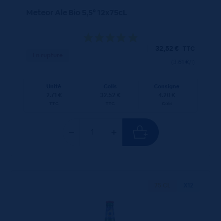
Meteor Ale Bio 5,5° 12x75cL
32,52
€
TTC
En rupture
(3.61 €/l)
Unité
Colis
Consigne
2.71 €
32.52 €
4.20 €
TTC
TTC
Colis
75 CL
X12