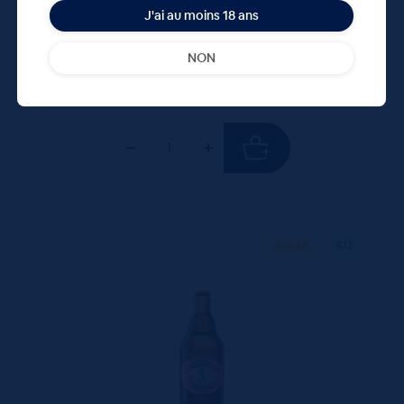
Disponible
J'ai au moins 18 ans
(4.42 €/l)
NON
Unité
Colis
Consigne
2.21 €
44.20 €
4.80 €
TTC
TTC
Colis
330 ML
X12