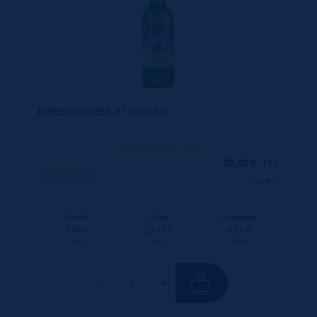
Meteor Noël 5,8° 12x75cL
25,92
€
TTC
En rupture
(2.88 €/l)
Unité
Colis
Consigne
2.16 €
25.92 €
4.20 €
TTC
TTC
Colis