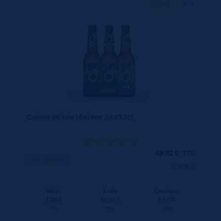
330 ML
X24
Caisse Mixée Meteor 24x33cL
49,92
€
TTC
En rupture
(6.30 €/l)
Unité
Colis
Consigne
2.08 €
49.92 €
5.50 €
TTC
TTC
Colis