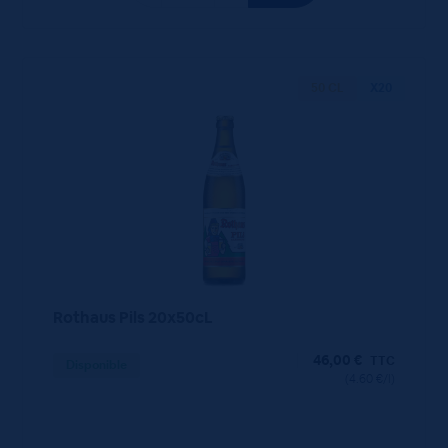
50 CL
X20
Rothaus Pils 20x50cL
46,00
€
TTC
Disponible
(4.60 €/l)