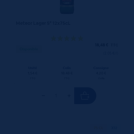
Meteor Lager 5° 12x75cL
18,48
€
TTC
Disponible
(2.05 €/l)
Unité
Colis
Consigne
1.54 €
18.48 €
4.20 €
TTC
TTC
Colis
75 CL
X12