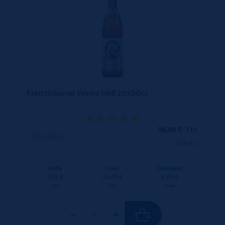
Franziskaner Weiss Hell 20x50cL
38,60
€
TTC
En rupture
(3.86 €/l)
Unité
Colis
Consigne
1.93 €
38.60 €
4.80 €
TTC
TTC
Colis