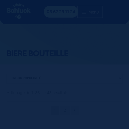
Aller
Aller
Accueil
Nos boissons
BIERE BOUTEILLE
à
au
03 67 29 11 24
Menu
la
contenu
navigation
BIERE BOUTEILLE
Affichage de 1–36 sur 43 résultats
1
2