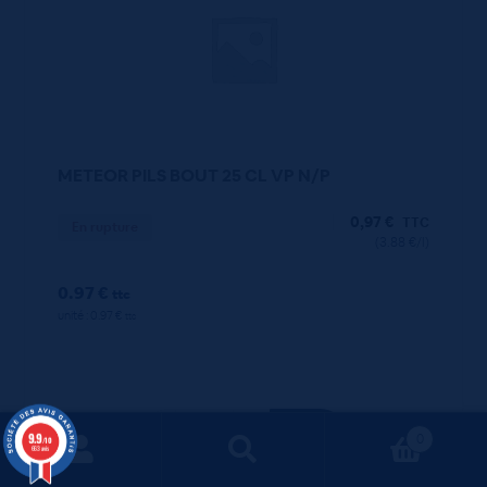
METEOR PILS BOUT 25 CL VP N/P
0,97
€
TTC
En rupture
(3.88 €/l)
0.97 €
ttc
unité : 0.97 €
ttc
9.9
0
/10
663 avis