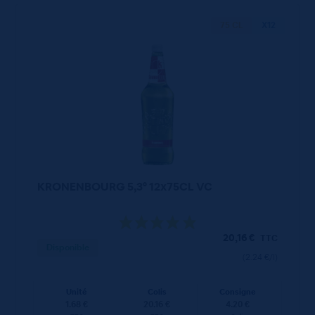
75 CL
X12
KRONENBOURG 5,3° 12x75CL VC
20,16
€
TTC
Disponible
(2.24 €/l)
Unité
Colis
Consigne
1.68 €
20.16 €
4.20 €