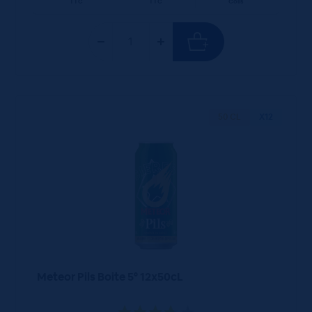
TTC
TTC
Colis
50 CL
X12
Meteor Pils Boite 5° 12x50cL