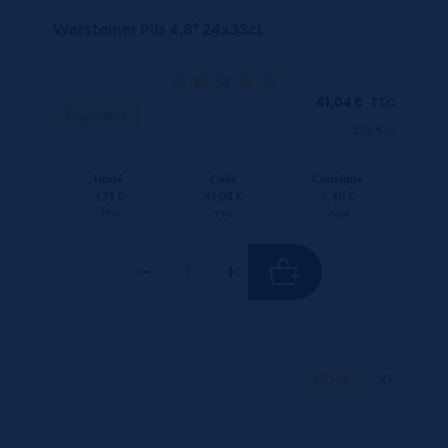
Warsteiner Pils 4,8° 24x33cL
41,04
€
TTC
Disponible
(5.18 €/l)
Unité
Colis
Consigne
1.71 €
41.04 €
5.40 €
TTC
TTC
Colis
250 ML
X1