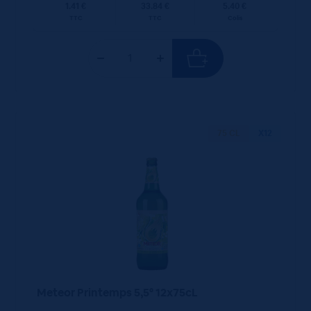
1.41 €
33.84 €
5.40 €
TTC
TTC
Colis
75 CL
X12
Meteor Printemps 5,5° 12x75cL