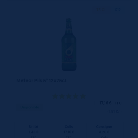
75 CL
X12
Meteor Pils 5° 12x75cL
17,16
€
TTC
Disponible
(1.91 €/l)
Unité
Colis
Consigne
1.43 €
17.16 €
4.20 €
TTC
TTC
Colis