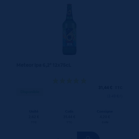
Meteor Ipa 6,2° 12x75cL
31,44
€
TTC
Disponible
(3.49 €/l)
Unité
Colis
Consigne
2.62 €
31.44 €
4.20 €
TTC
TTC
Colis