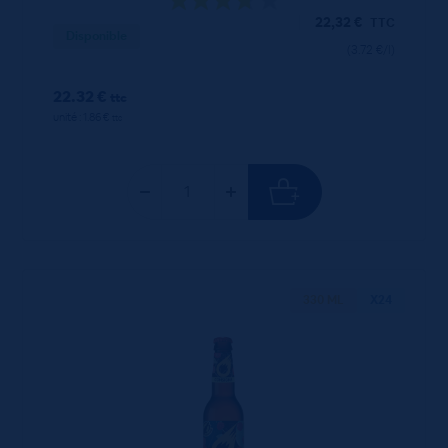
22,32
€
TTC
Disponible
(3.72 €/l)
22.32 €
ttc
unité : 1.86 €
ttc
330 ML
X24