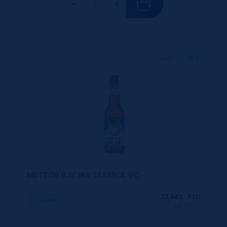
330 ML
X24
METEOR 0,0° IPA 24x33CL VC
37,44
€
TTC
Disponible
(4.73 €/l)