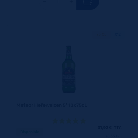
75 CL
X12
Meteor Hefeweizen 5° 12x75cL
31,92
€
TTC
Disponible
(3.55 €/l)