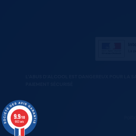
L'ABUS D'ALCOOL EST DANGEREUX POUR LA 
PAIEMENT SÉCURISÉ
9.9
Polit
/10
663 avis