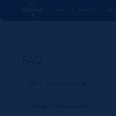
Aller
Aller
Accueil
FAQ
à
au
Boiss
Drive
Chez moi
la
contenu
navigation
FAQ
Click’n Schluck, c’est quoi ?
Quelles sont nos valeurs ?