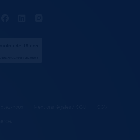
ctez-nous
Mentions légales / CGU
CGV
merce
.