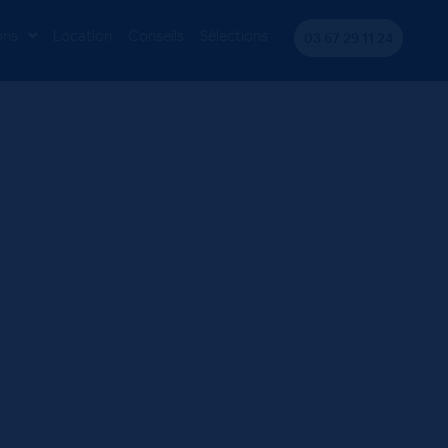
ons
Location
Conseils
Sélections
03 67 29 11 24