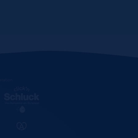
estation
.