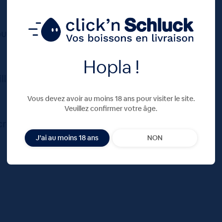
 ou récupérer ma commande, que faire ?
Hopla !
lles consignées ?
Vous devez avoir au moins 18 ans pour visiter le site.
Veuillez confirmer votre âge.
créditées ?
J'ai au moins 18 ans
NON