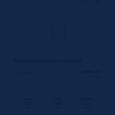
100 CL
X12
NECT.MULTIFRUITS SAUT.12x100VC
37,80
€
TTC
Disponible
(3.15 €/l)
Unité
Colis
Consigne
3.15 €
37.80 €
4.20 €
TTC
TTC
Colis