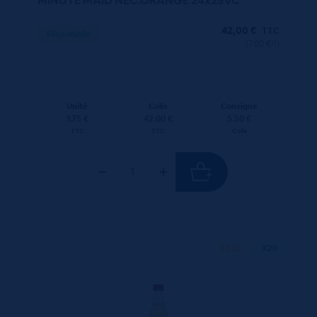
MINUTE MAID NEC.ORANGE 24x25VC
42,00
€
TTC
Disponible
(7.00 €/l)
Unité
Colis
Consigne
1.75 €
42.00 €
5.50 €
TTC
TTC
Colis
50 CL
X20