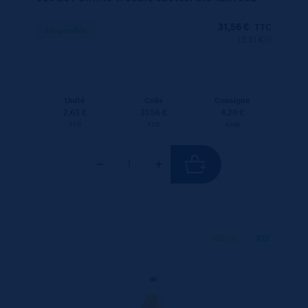
31,56
€
TTC
Disponible
(3.51 €/l)
Unité
Colis
Consigne
2.63 €
31.56 €
4.20 €
TTC
TTC
Colis
100 CL
X12