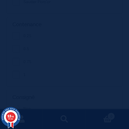
Sautter Pom'or
Contenance
0.25
0.5
0.75
1
Consigné
Non
9.9
0
/10
663 avis
true