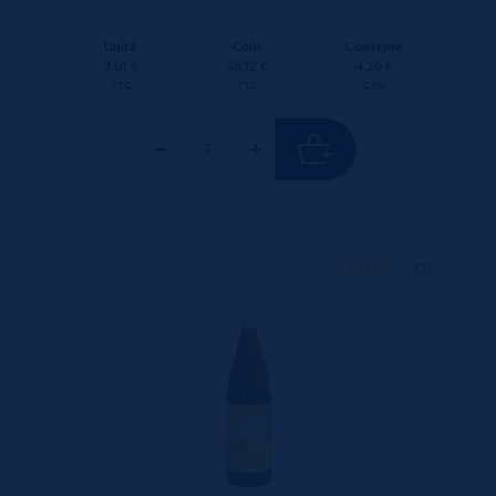
Unité
Colis
Consigne
3.01 €
36.12 €
4.20 €
TTC
TTC
Colis
75 CL
X12