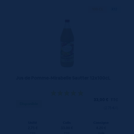
100 CL
X12
Jus de Pomme-Mirabelle Sautter 12x100cL
33,00
€
TTC
Disponible
(2.75 €/l)
Unité
Colis
Consigne
2.75 €
33.00 €
4.20 €
TTC
TTC
Colis