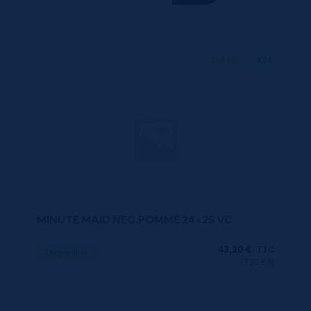
250 ML
X24
MINUTE MAID NEC.POMME 24×25 VC
43,20
€
TTC
Disponible
(7.20 €/l)