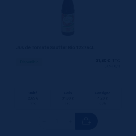
Jus de Tomate Sautter Bio 12x75cL
31,80
€
TTC
Disponible
(3.53 €/l)
Unité
Colis
Consigne
2.65 €
31.80 €
4.20 €
TTC
TTC
Colis