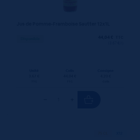
Jus de Pomme-Framboise Sautter 12x1L
44,04
€
TTC
Disponible
(3.67 €/l)
Unité
Colis
Consigne
3.67 €
44.04 €
4.20 €
TTC
TTC
Colis
75 CL
X12