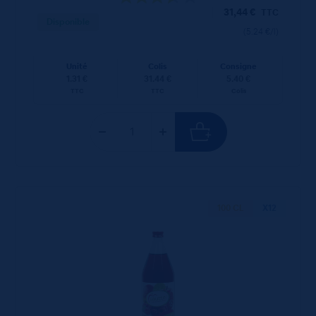
31,44
€
TTC
Disponible
(5.24 €/l)
Unité
Colis
Consigne
1.31 €
31.44 €
5.40 €
TTC
TTC
Colis
100 CL
X12