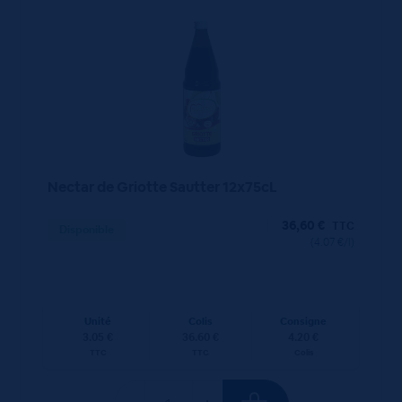
Nectar de Griotte Sautter 12x75cL
36,60
€
TTC
Disponible
(4.07 €/l)
Unité
Colis
Consigne
3.05 €
36.60 €
4.20 €
TTC
TTC
Colis