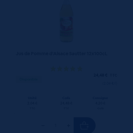
Jus de Pomme d’Alsace Sautter 12x100cL
24,48
€
TTC
Disponible
(2.04 €/l)
Unité
Colis
Consigne
2.04 €
24.48 €
4.20 €
TTC
TTC
Colis