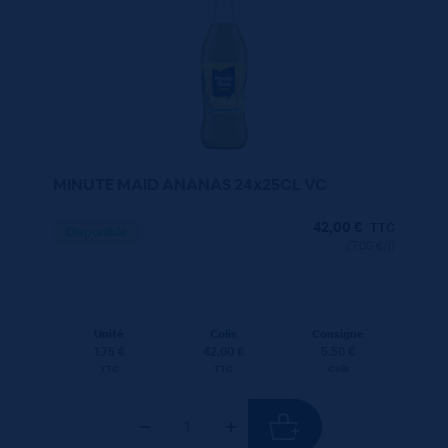
MINUTE MAID ANANAS 24x25CL VC
42,00
€
TTC
Disponible
(7.00 €/l)
Unité
Colis
Consigne
1.75 €
42.00 €
5.50 €
TTC
TTC
Colis