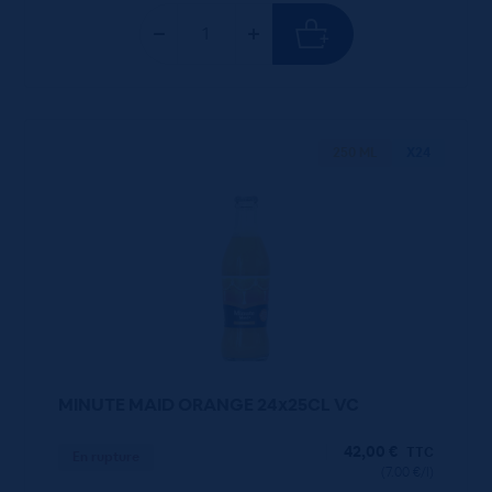
250 ML
X24
MINUTE MAID ORANGE 24x25CL VC
42,00
€
TTC
En rupture
(7.00 €/l)