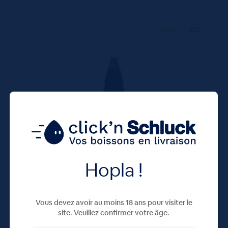
75 CL
X12
Jus de Légumes Cocktail Sautter Bio 12x75cL
Hopla !
33,72
€
TTC
En rupture
(3.75 €/l)
Vous devez avoir au moins 18 ans pour visiter le
site. Veuillez confirmer votre âge.
Unité
Colis
Consigne