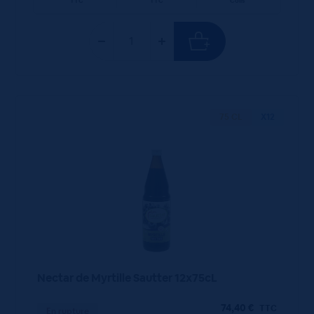
TTC
TTC
Colis
75 CL
X12
Nectar de Myrtille Sautter 12x75cL
74,40
€
TTC
En rupture