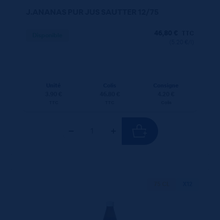
J.ANANAS PUR JUS SAUTTER 12/75
46,80
€
TTC
Disponible
(5.20 €/l)
Unité
Colis
Consigne
3.90 €
46.80 €
4.20 €
TTC
TTC
Colis
75 CL
X12