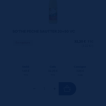
SO’THE PECHE SAUTTER 20×50 VC
32,20
€
TTC
En rupture
(3.22 €/l)
Unité
Colis
Consigne
1.61 €
32.20 €
7.00 €
TTC
TTC
Colis