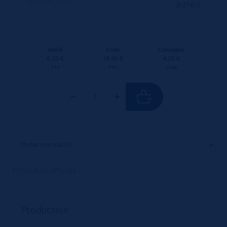
(8.27 €/l)
Unité
Colis
Consigne
6.20 €
74.40 €
4.20 €
TTC
TTC
Colis
23 résultats affichés
Producteur