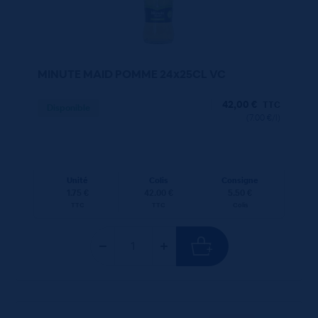
MINUTE MAID POMME 24x25CL VC
42,00
€
TTC
Disponible
(7.00 €/l)
Unité
Colis
Consigne
1.75 €
42.00 €
5.50 €
TTC
TTC
Colis