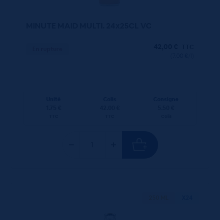
MINUTE MAID MULTI. 24x25CL VC
42,00
€
TTC
En rupture
(7.00 €/l)
Unité
Colis
Consigne
1.75 €
42.00 €
5.50 €
TTC
TTC
Colis
250 ML
X24