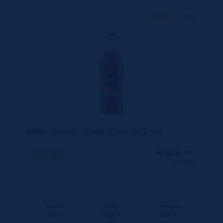
250 ML
X24
MINUTE MAID TOMATE 24x25CL VC
42,00
€
TTC
Disponible
(7.00 €/l)
Unité
Colis
Consigne
1.75 €
42.00 €
5.50 €