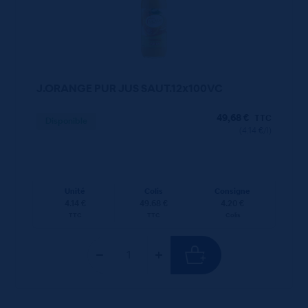
J.ORANGE PUR JUS SAUT.12x100VC
49,68
€
TTC
Disponible
(4.14 €/l)
Unité
Colis
Consigne
4.14 €
49.68 €
4.20 €
TTC
TTC
Colis