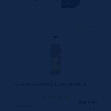
100 CL
X12
Jus de Pomme-Coing Sautter 12x100cL
36,12
€
TTC
En rupture
(3.01 €/l)