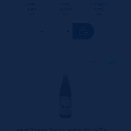
Unité
Colis
Consigne
4.00 €
48.00 €
4.20 €
TTC
TTC
Colis
75 CL
X12
Jus de Pomme Trouble Sautter Bio 12x75cL