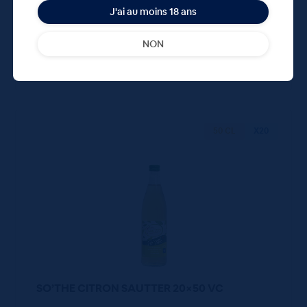
2.81 €
33.72 €
4.20 €
J'ai au moins 18 ans
TTC
TTC
Colis
NON
50 CL
X20
SO’THE CITRON SAUTTER 20×50 VC