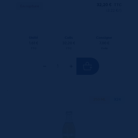
32,20
€
TTC
En rupture
(3.22 €/l)
Unité
Colis
Consigne
1.61 €
32.20 €
7.00 €
TTC
TTC
Colis
250 ML
X24