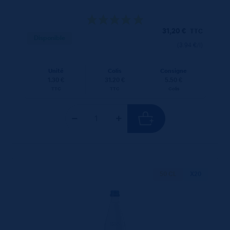
31,20
€
TTC
Disponible
(3.94 €/l)
Unité
Colis
Consigne
1.30 €
31.20 €
5.50 €
TTC
TTC
Colis
50 CL
X20