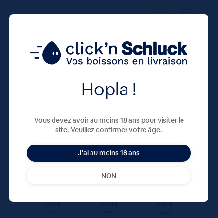
50 CL
X20
Hopla !
Vous devez avoir au moins 18 ans pour visiter le
CAROLA VERTE 20X50cL VC
site. Veuillez confirmer votre âge.
J'ai au moins 18 ans
12,20
€
TTC
Disponible
(1.22 €/l)
NON
Unité
Colis
Consigne
0.61 €
12.20 €
4.80 €
TTC
TTC
Colis