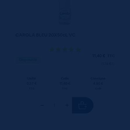
CAROLA BLEU 20X50cL VC
11,40
€
TTC
Disponible
(1.14 €/l)
Unité
Colis
Consigne
0.57 €
11.40 €
4.80 €
TTC
TTC
Colis