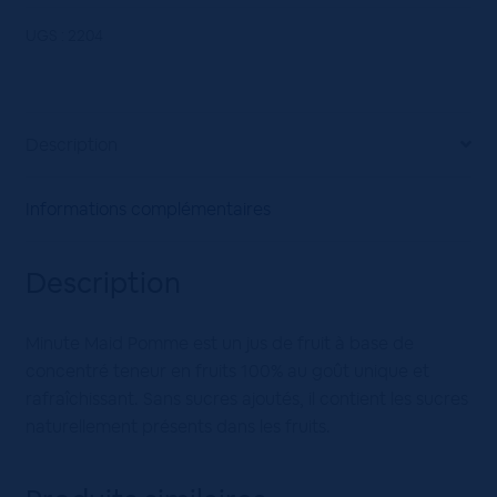
MAID
POMME
UGS :
2204
24x25CL
VC
Description
Informations complémentaires
Description
Minute Maid Pomme est un jus de fruit à base de
concentré teneur en fruits 100% au goût unique et
rafraîchissant. Sans sucres ajoutés, il contient les sucres
naturellement présents dans les fruits.