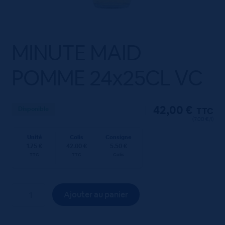
MINUTE MAID
POMME 24x25CL VC
42,00
€
Disponible
TTC
(7.00 €/l)
Unité
Colis
Consigne
1.75 €
42.00 €
5.50 €
TTC
TTC
Colis
quantité
Ajouter au panier
de
MINUTE