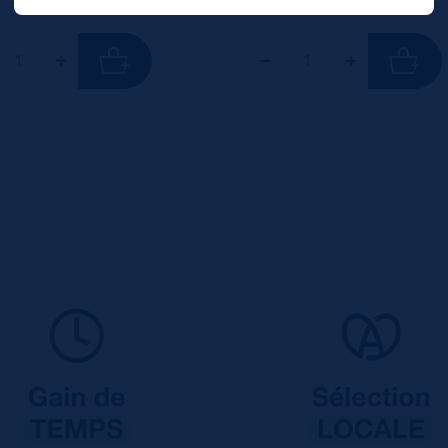
TTC
Colis