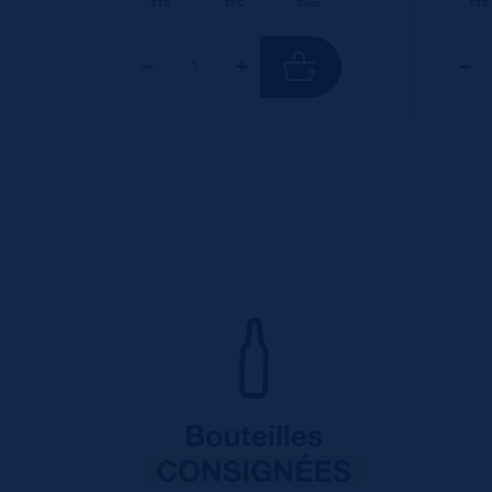
TTC
TTC
Colis
TTC