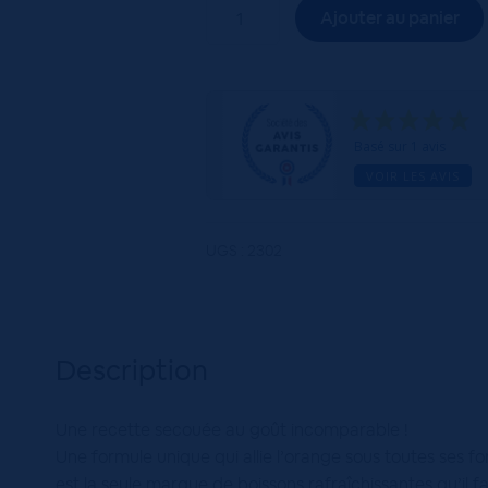
quantité
Ajouter au panier
de
Orangina
Boite
24x33cL
Basé sur 1 avis
VOIR LES AVIS
UGS :
2302
Description
Une recette secouée au goût incomparable !
Une formule unique qui allie l’orange sous toutes ses fo
est la seule marque de boissons rafraîchissantes qu’il 