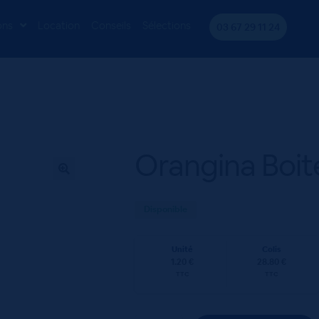
te 24x33cL
ons
Location
Conseils
Sélections
03 67 29 11 24
Orangina Boit
Disponible
Unité
Colis
1.20 €
28.80 €
TTC
TTC