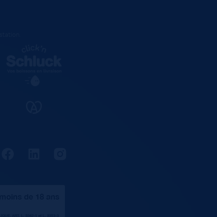
estation
.