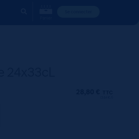
Se connecter
Panier
e 24x33cL
28,80
€
TTC
(3.64 €/l)