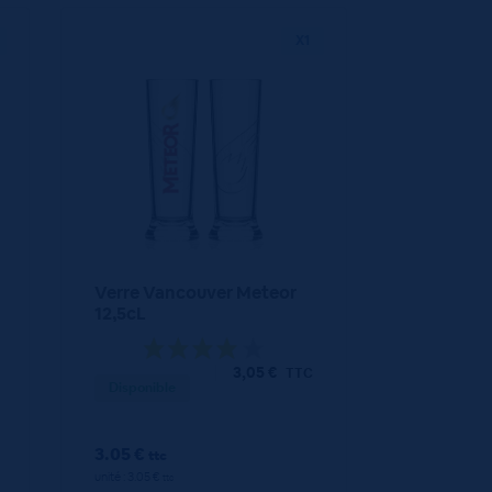
X1
Verre Vancouver Meteor
12,5cL
3,05
€
TTC
Disponible
3.05 €
ttc
unité : 3.05 €
ttc