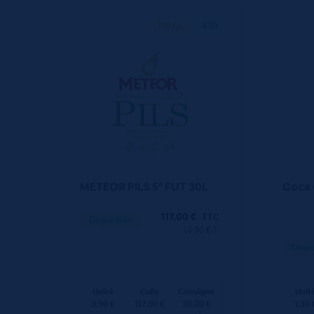
100 CL
X30
METEOR PILS 5° FUT 30L
Coca 
117,00
€
TTC
Disponible
(3.90 €/l)
Dispo
Unité
Colis
Consigne
Unit
3.90 €
117.00 €
30.00 €
1.30 