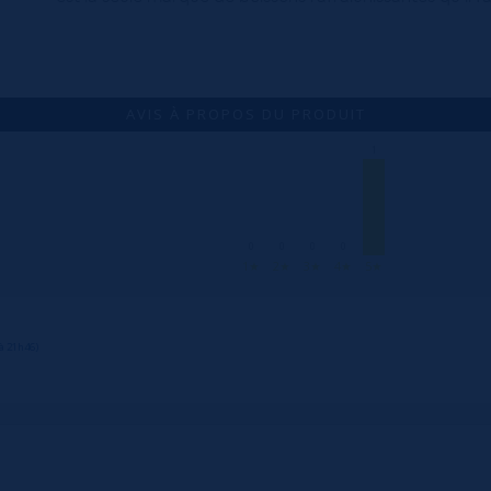
AVIS À PROPOS DU PRODUIT
1
0
0
0
0
1★
2★
3★
4★
5★
à 21h46)