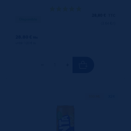
28,80
€
TTC
Disponible
(3.64 €/l)
28.80 €
ttc
unité : 1.20 €
ttc
330 ML
X24