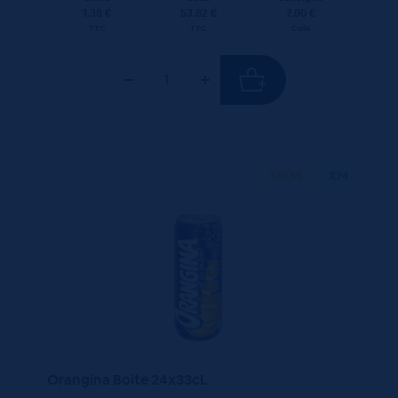
1.38 €
53.82 €
7.00 €
TTC
TTC
Colis
330 ML
X24
Orangina Boite 24x33cL