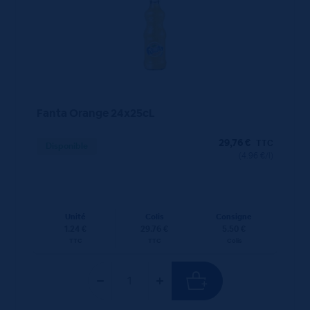
Fanta Orange 24x25cL
29,76
€
TTC
Disponible
(4.96 €/l)
Unité
Colis
Consigne
1.24 €
29.76 €
5.50 €
TTC
TTC
Colis