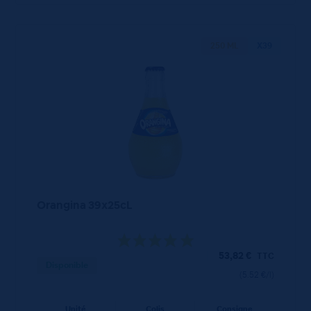
250 ML
X39
Orangina 39x25cL
53,82
€
TTC
Disponible
(5.52 €/l)
Unité
Colis
Consigne