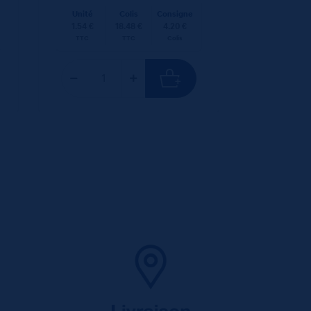
Unité
Colis
Consigne
1.54 €
18.48 €
4.20 €
TTC
TTC
Colis