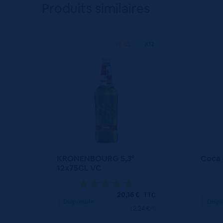
Produits similaires
75 CL
X12
KRONENBOURG 5,3°
Coca 
12x75CL VC
20,16
€
TTC
Disponible
Dispo
(2.24 €/l)