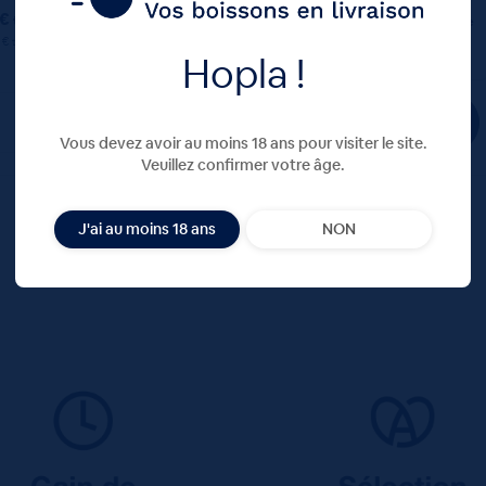
 €
ttc
Unité
Colis
Consigne
0.57 €
11.40 €
4.80 €
5 €
ttc
Hopla !
TTC
TTC
Colis
Vous devez avoir au moins 18 ans pour visiter le site.
Veuillez confirmer votre âge.
J'ai au moins 18 ans
NON