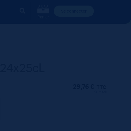
Se connecter
Panier
 24x25cL
29,76
€
TTC
(4.96 €/l)