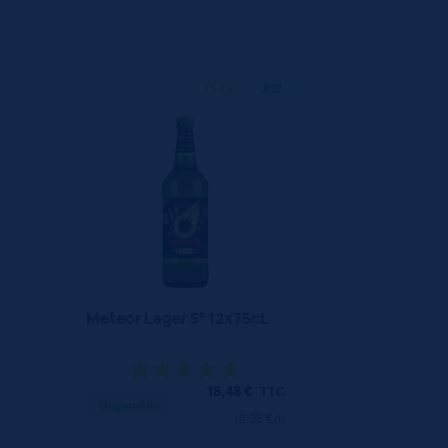
75 CL
X12
Meteor Lager 5° 12x75cL
18,48
€
TTC
Disponible
(2.05 €/l)