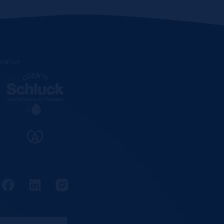
estation
.