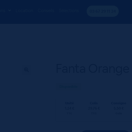
 24x25cL
ons
Location
Conseils
Sélections
03 67 29 11 24
Fanta Orange
Disponible
Unité
Colis
Consigne
1.24 €
29.76 €
5.50 €
TTC
TTC
Colis