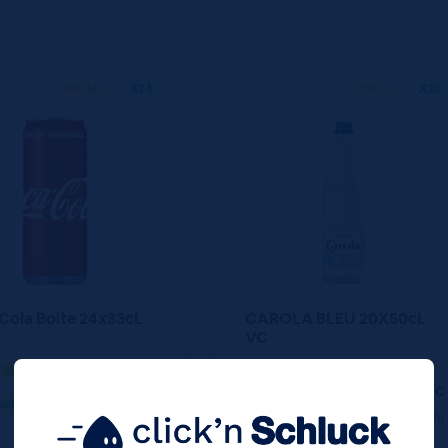
330 ML
X24
50 CL
X20
Cola Boite 24x33cL
CAROLA BLEU 20X50cL
VC
27,60
€
11,40
€
TTC
TTC
nible
Disponible
(3.48 €/l)
(1.14 €/l)