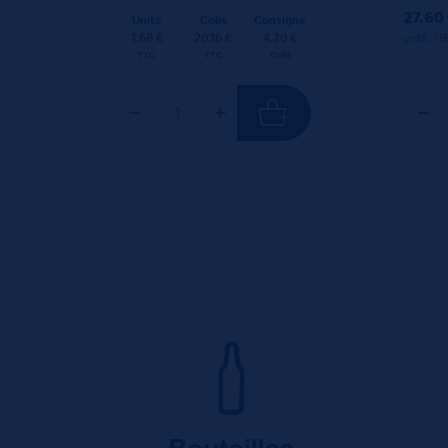
27.60
Unité
Colis
Consigne
1.68 €
20.16 €
4.20 €
unité : 1.1
TTC
TTC
Colis