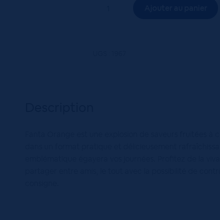
quantité
Ajouter au panier
de
Fanta
Orange
24x25cL
UGS :
1967
Description
Fanta Orange est une explosion de saveurs fruitées à 
dans un format pratique et délicieusement rafraîchissan
emblématique égayera vos journées. Profitez de la viv
partager entre amis, le tout avec la possibilité de cont
consigne.