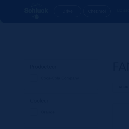
Aller
Aller
Accueil
Produit Marque
FANTA
à
au
Boiss
Drive
Chez moi
la
contenu
navigation
FA
Producteur
Coca-Cola Company
Couleur
Orange