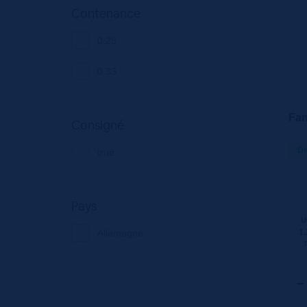
Contenance
0.25
0.33
Fan
Consigné
Di
true
Pays
U
1.
Allemagne