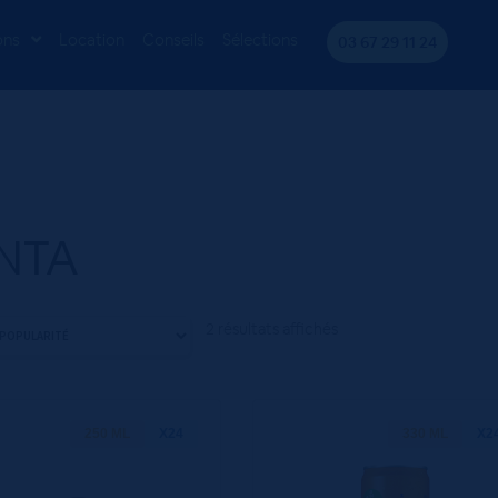
ons
Location
Conseils
Sélections
03 67 29 11 24
NTA
2 résultats affichés
250 ML
X24
330 ML
X2