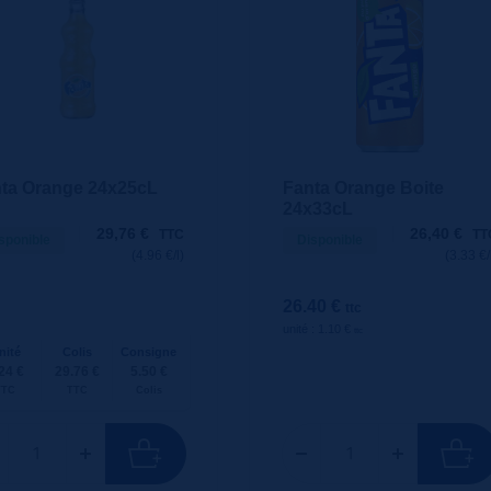
ta Orange 24x25cL
Fanta Orange Boite
24x33cL
29,76
€
26,40
€
TTC
TT
sponible
Disponible
(4.96 €/l)
(3.33 €/
26.40 €
ttc
unité : 1.10 €
ttc
nité
Colis
Consigne
24 €
29.76 €
5.50 €
TTC
TTC
Colis