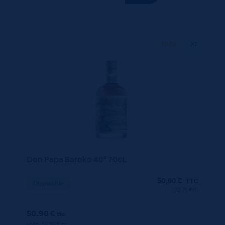
70 CL
X1
Don Papa Baroko 40° 70cL
50,90
€
TTC
Disponible
(72.71 €/l)
50.90 €
ttc
unité : 50.90 €
ttc