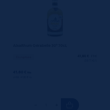
AlsaRhum Gérabelle 30° 70cL
41,80
€
TTC
En rupture
(59.71 €/l)
41.80 €
ttc
unité : 41.80 €
ttc