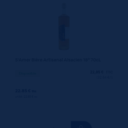
S’Amer Bière Artisanal Alsacien 18° 70cL
22,85
€
TTC
Disponible
(32.64 €/l)
22.85 €
ttc
unité : 22.85 €
ttc