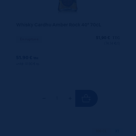
Whisky Cardhu Amber Rock 40° 70cL
51,90
€
TTC
En rupture
(74.14 €/l)
51.90 €
ttc
unité : 51.90 €
ttc
100 CL
X1