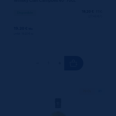
Whisky Clan Campbell 40° 70cL
19,20
€
TTC
Disponible
(27.43 €/l)
19.20 €
ttc
unité : 19.20 €
ttc
70 CL
X1