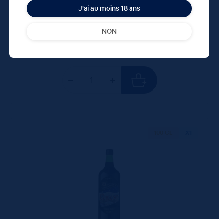
J'ai au moins 18 ans
40.95 €
ttc
unité : 40.95 €
ttc
NON
100 CL
X1