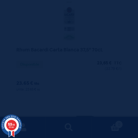
Rhum Bacardi Carta Blanca 37,5° 70cL
23,65
€
TTC
Disponible
(33.79 €/l)
23.65 €
ttc
unité : 23.65 €
ttc
9.9
0
/10
663 avis