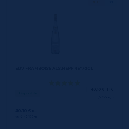
70 CL
X1
EDV FRAMBOISE ALS.HEPP 45°70CL
40,10
€
TTC
Disponible
(57.29 €/l)
40.10 €
ttc
unité : 40.10 €
ttc