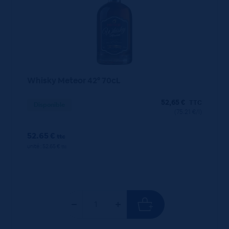
Whisky Meteor 42° 70cL
52,65
€
TTC
Disponible
(75.21 €/l)
52.65 €
ttc
unité : 52.65 €
ttc