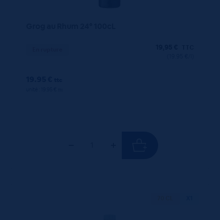
Grog au Rhum 24° 100cL
19,95
€
TTC
En rupture
(19.95 €/l)
19.95 €
ttc
unité : 19.95 €
ttc
70 CL
X1