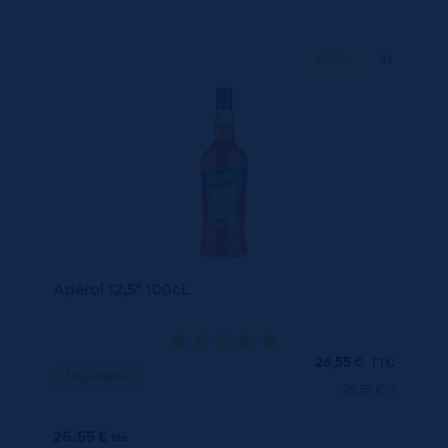
100 CL
X1
Apérol 12,5° 100cL
26,55
€
TTC
Disponible
(26.55 €/l)
26.55 €
ttc