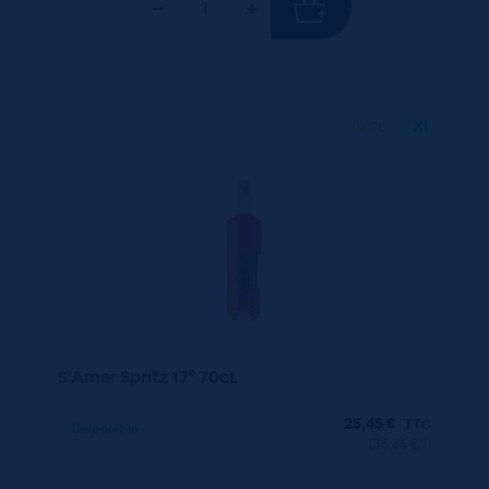
70 CL
X1
S’Amer Spritz 17° 70cL
25,45
€
TTC
Disponible
(36.36 €/l)