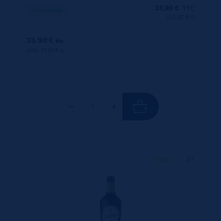
33,90
€
TTC
Disponible
(33.90 €/l)
33.90 €
ttc
unité : 33.90 €
ttc
100 CL
X1