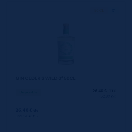
50 CL
X1
GIN CEDER’S WILD 0° 50CL
26,40
€
TTC
Disponible
(52.80 €/l)
26.40 €
ttc
unité : 26.40 €
ttc