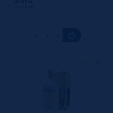
25.45 €
ttc
unité : 25.45 €
ttc
50 CL
X1