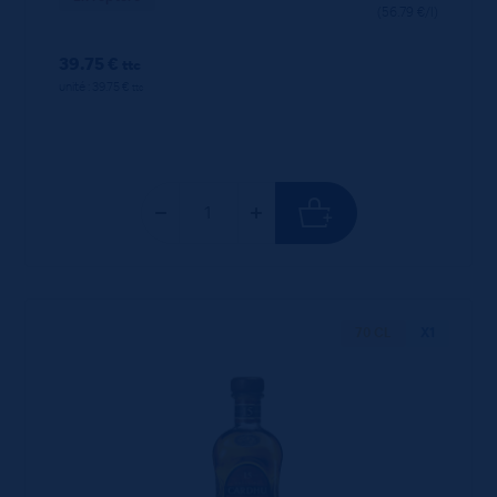
(56.79 €/l)
39.75 €
ttc
unité : 39.75 €
ttc
70 CL
X1