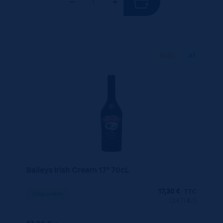
70 CL
X1
Baileys Irish Cream 17° 70cL
17,30
€
TTC
Disponible
(24.71 €/l)