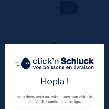
70 CL
X1
Hopla !
Whisky Chivas Regal 12 ans 40° 70cL
Vous devez avoir au moins 18 ans pour visiter le
40,95
€
TTC
site. Veuillez confirmer votre âge.
Disponible
(58.50 €/l)