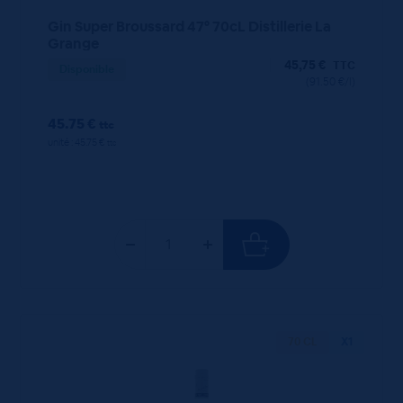
Gin Super Broussard 47° 70cL Distillerie La
Grange
45,75
€
TTC
Disponible
(91.50 €/l)
45.75 €
ttc
unité : 45.75 €
ttc
70 CL
X1