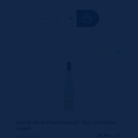
70 CL
X1
Eau de vie de Framboise 45° 70cL Distillerie
Legoll
39,75
€
TTC
En rupture