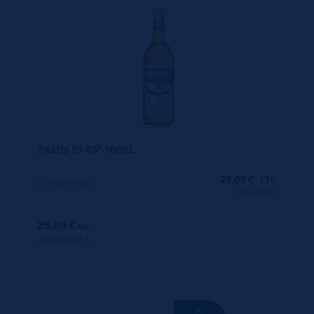
Pastis 51 45° 100cL
25,05
€
TTC
Disponible
(25.05 €/l)
25.05 €
ttc
unité : 25.05 €
ttc