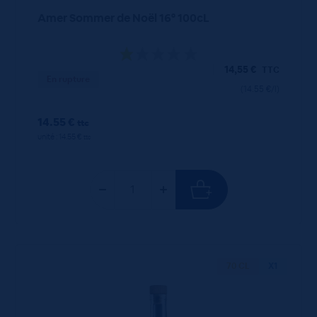
Amer Sommer de Noël 16° 100cL
14,55
€
TTC
En rupture
(14.55 €/l)
14.55 €
ttc
unité : 14.55 €
ttc
70 CL
X1