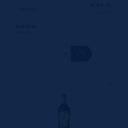
19,40
€
TTC
Disponible
(27.71 €/l)
19.40 €
ttc
unité : 19.40 €
ttc
100 CL
X1