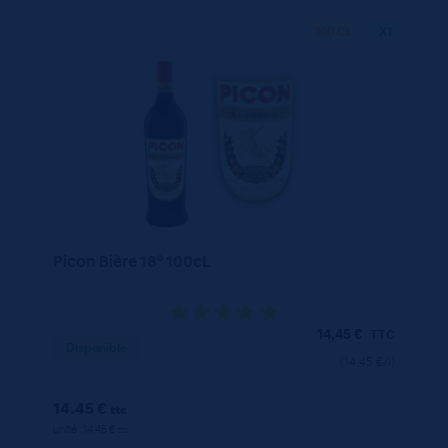
100 CL
X1
Picon Bière 18° 100cL
14,45
€
TTC
Disponible
(14.45 €/l)
14.45 €
ttc
unité : 14.45 €
ttc