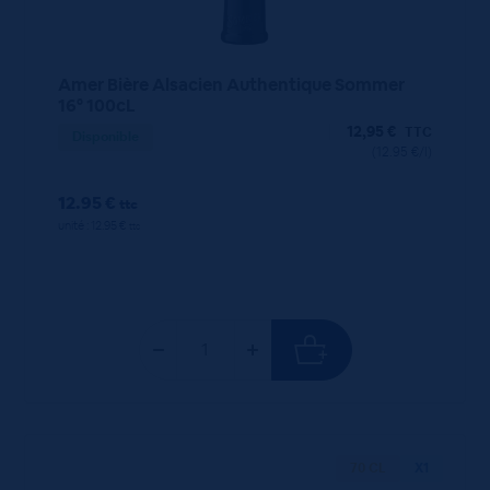
Amer Bière Alsacien Authentique Sommer
16° 100cL
12,95
€
TTC
Disponible
(12.95 €/l)
12.95 €
ttc
unité : 12.95 €
ttc
70 CL
X1