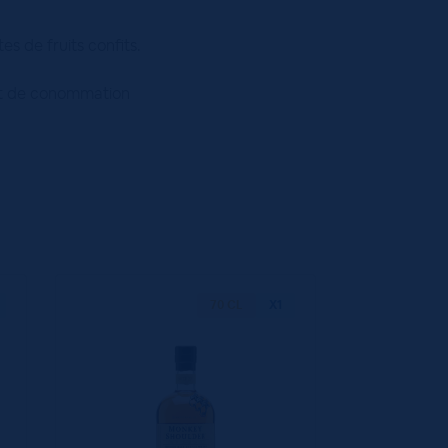
es de fruits confits.
tant de conommation
70 CL
X1