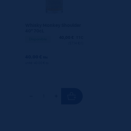
Whisky Monkey Shoulder
40° 70cL
40,00
€
TTC
Disponible
(57.14 €/l)
40.00 €
ttc
unité : 40.00 €
ttc