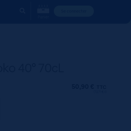
Se connecter
Panier
oko 40° 70cL
50,90
€
TTC
(72.71 €/l)