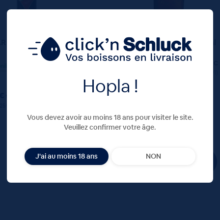
 16,5° 100CL
Rhum Bumbu The Original
40° 70cL
23,25
€
47,90
€
TTC
TTC
nible
Disponible
(23.25 €/l)
(68.43 €/l)
Hopla !
 €
47.90 €
ttc
ttc
.25 €
unité : 47.90 €
ttc
ttc
Vous devez avoir au moins 18 ans pour visiter le site.
Veuillez confirmer votre âge.
J'ai au moins 18 ans
NON