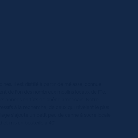
ines. Il est distillé à partir de mélasse, connue
ient de l’un des nombreux moulins locaux de l’île.
eurs années en fûts de chêne américain. Notre
essifs à la recherche, de ceux qui révèlent le plus
blage s’ajoute un petit peu de canne à sucre locale
d et mis en bouteille à 40°.