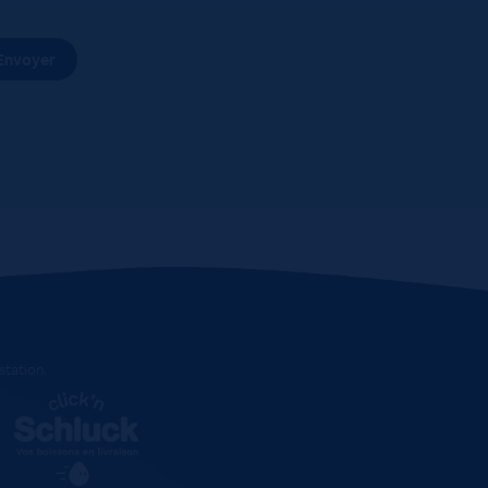
estation
.