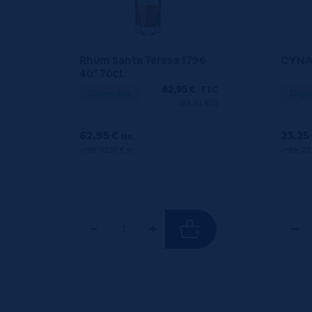
Rhum Santa Teresa 1796
CYNAR
40° 70cL
62,95
€
TTC
Disponible
Dispo
(89.93 €/l)
62.95 €
23.25
ttc
unité : 62.95 €
unité : 23
ttc