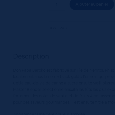
quantité
Ajouter au panier
de
Don
Papa
Baroko
UGS :
12417
40°
70cL
Description
Don Papa Baroko est fabriqué sur l’île de Negros, Philipp
localement sous le nom « black gold » l’or noir, qui prov
Cette eau-de-vie de canne à sucre ensuite vieilli plusi
Master Blender sélectionne ensuite les fûts les plus expr
fortement les notes de vanille et de fruits.A cet assem
pour des saveurs gourmandes. Il est ensuite filtré à froi
Apparence : Une belle couleur ambrée.