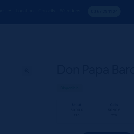
aroko 40° 70cL
ons
Location
Conseils
Sélections
03 67 29 11 24
Don Papa Bar
Disponible
Unité
Colis
50.90 €
50.90 €
TTC
TTC