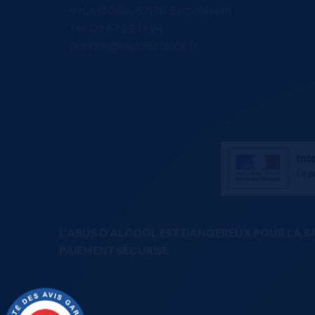
9 rue d'Oslo, 67170 Bernolsheim
Tel. 03 67 29 11 24
bonjour@clicknschluck.fr
L'ABUS D'ALCOOL EST DANGEREUX POUR LA 
PAIEMENT SÉCURISÉ