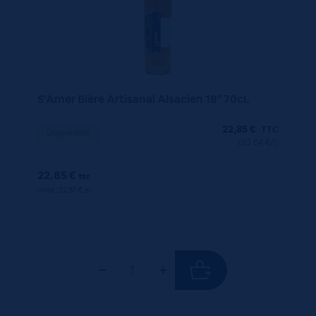
S’Amer Bière Artisanal Alsacien 18° 70cL
22,85
€
TTC
Disponible
(32.64 €/l)
22.85 €
ttc
unité : 22.85 €
ttc