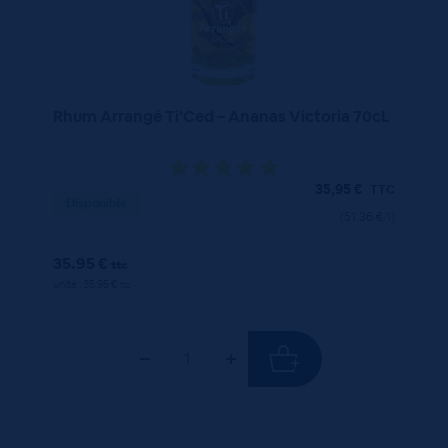
Rhum Arrangé Ti’Ced – Ananas Victoria 70cL
35,95
€
TTC
Disponible
(51.36 €/l)
35.95 €
ttc
unité : 35.95 €
ttc