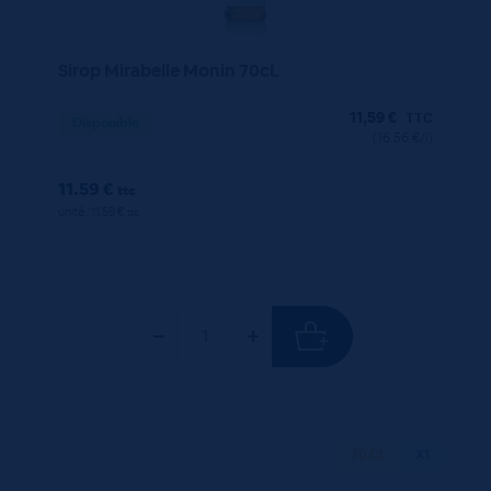
Sirop Mirabelle Monin 70cL
11,59
€
TTC
Disponible
(16.56 €/l)
11.59 €
ttc
unité : 11.59 €
ttc
70 CL
X1