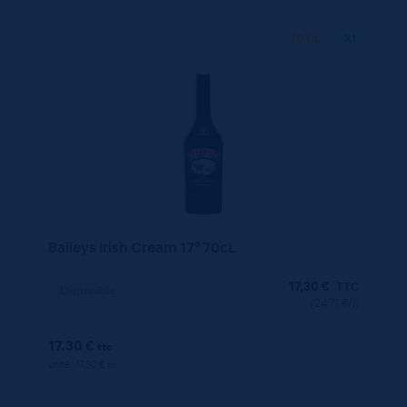
70 CL
X1
Baileys Irish Cream 17° 70cL
17,30
€
TTC
Disponible
(24.71 €/l)
17.30 €
ttc
unité : 17.30 €
ttc