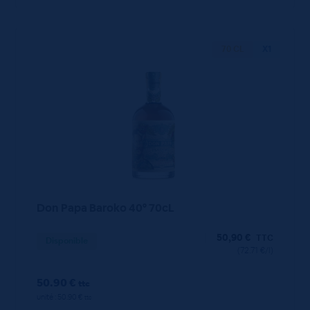
70 CL
X1
Don Papa Baroko 40° 70cL
50,90
€
TTC
Disponible
(72.71 €/l)
50.90 €
ttc
unité : 50.90 €
ttc