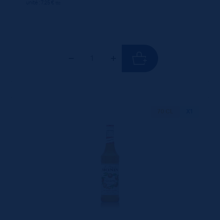
unité : 7.25 €
ttc
70 CL
X1