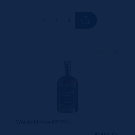
70 CL
X1
Whisky Meteor 42° 70cL
52,65
€
TTC