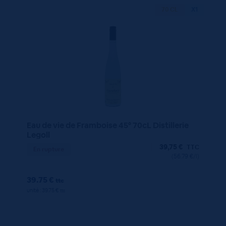
70 CL
X1
Eau de vie de Framboise 45° 70cL Distillerie
Legoll
39,75
€
TTC
En rupture
(56.79 €/l)
39.75 €
ttc
unité : 39.75 €
ttc