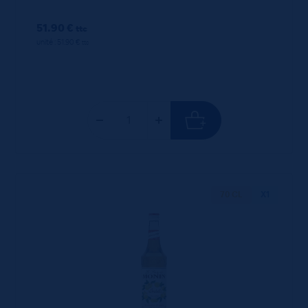
51.90 €
ttc
unité : 51.90 €
ttc
70 CL
X1