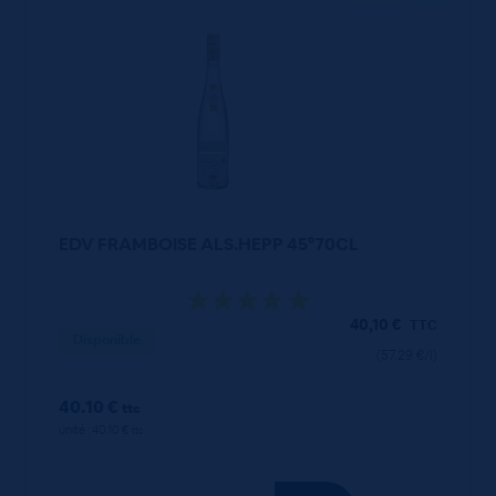
EDV FRAMBOISE ALS.HEPP 45°70CL
40,10
€
TTC
Disponible
(57.29 €/l)
40.10 €
ttc
unité : 40.10 €
ttc