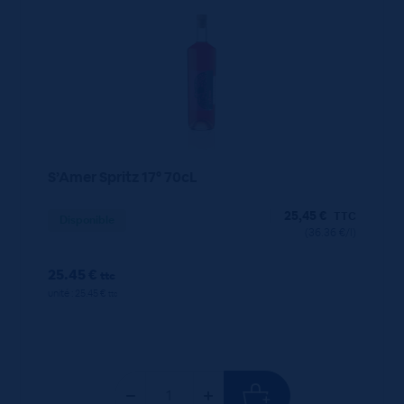
S’Amer Spritz 17° 70cL
25,45
€
TTC
Disponible
(36.36 €/l)
25.45 €
ttc
unité : 25.45 €
ttc