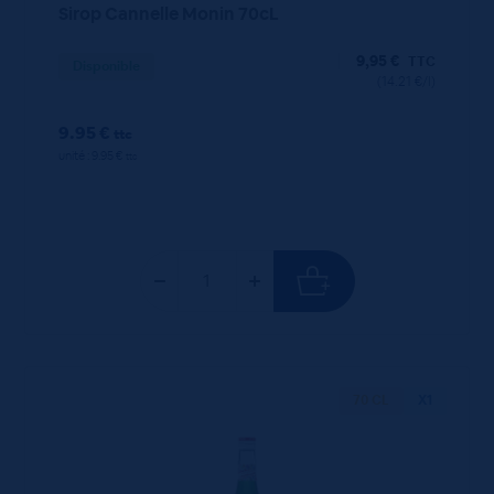
Sirop Cannelle Monin 70cL
9,95
€
TTC
Disponible
(14.21 €/l)
9.95 €
ttc
unité : 9.95 €
ttc
70 CL
X1