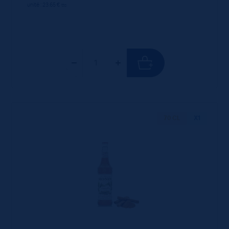
unité : 23.65 €
ttc
70 CL
X1