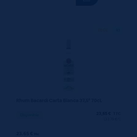
70 CL
X1
Rhum Bacardi Carta Blanca 37,5° 70cL
23,65
€
TTC
Disponible
(33.79 €/l)
23.65 €
ttc