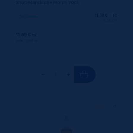
Sirop Mandarine Monin 70cL
11,59
€
TTC
Disponible
(16.56 €/l)
11.59 €
ttc
unité : 11.59 €
ttc
70 CL
X1