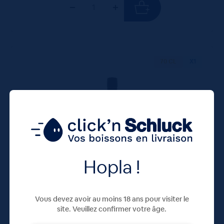
70 CL
X1
Hopla !
Whisky Chivas Regal 12 ans 40° 70cL
40,95
€
TTC
Vous devez avoir au moins 18 ans pour visiter le
Disponible
(58.50 €/l)
site. Veuillez confirmer votre âge.