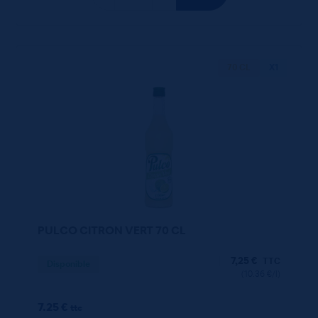
70 CL
X1
PULCO CITRON VERT 70 CL
7,25
€
TTC
Disponible
(10.36 €/l)
7.25 €
ttc