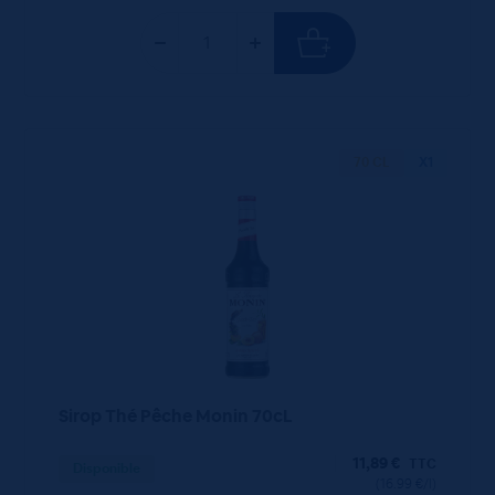
70 CL
X1
Sirop Thé Pêche Monin 70cL
11,89
€
TTC
Disponible
(16.99 €/l)