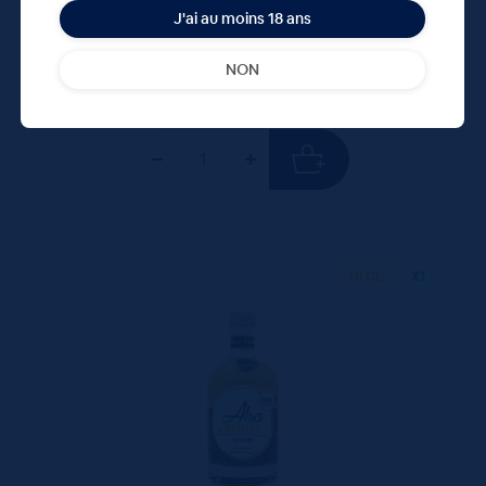
40.95 €
ttc
J'ai au moins 18 ans
unité : 40.95 €
ttc
NON
70 CL
X1