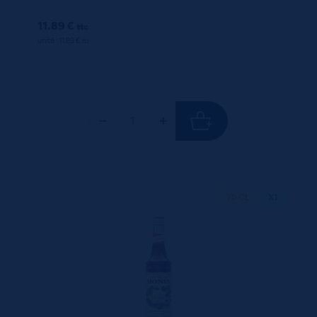
11.89 €
ttc
unité : 11.89 €
ttc
70 CL
X1