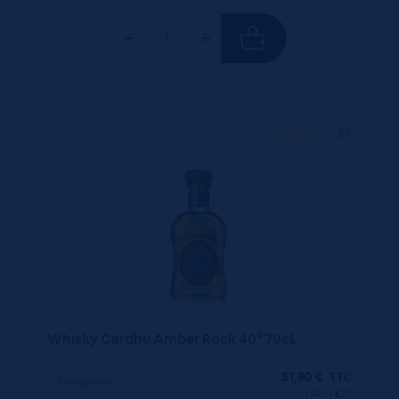
70 CL
X1
Whisky Cardhu Amber Rock 40° 70cL
51,90
€
TTC
En rupture
(74.14 €/l)