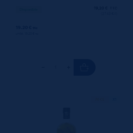
19,20
€
TTC
Disponible
(27.43 €/l)
19.20 €
ttc
unité : 19.20 €
ttc
70 CL
X1