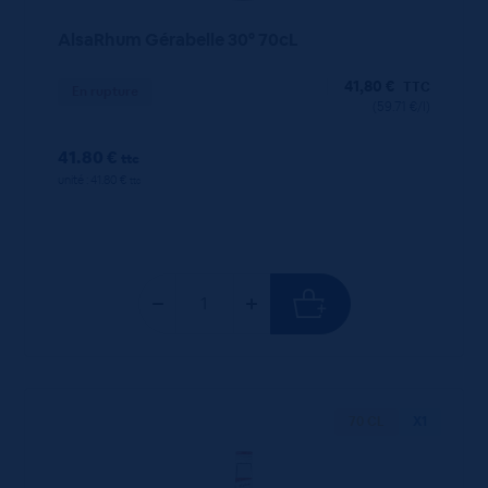
AlsaRhum Gérabelle 30° 70cL
41,80
€
TTC
En rupture
(59.71 €/l)
41.80 €
ttc
unité : 41.80 €
ttc
70 CL
X1