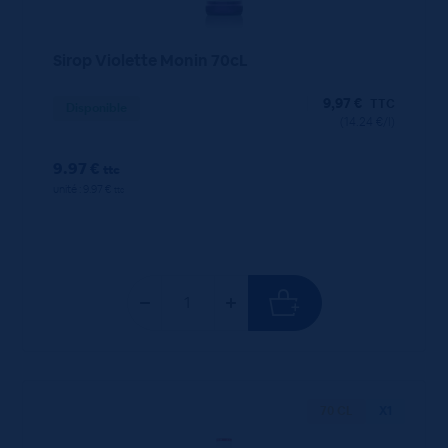
Sirop Violette Monin 70cL
9,97
€
TTC
Disponible
(14.24 €/l)
9.97 €
ttc
unité : 9.97 €
ttc
70 CL
X1