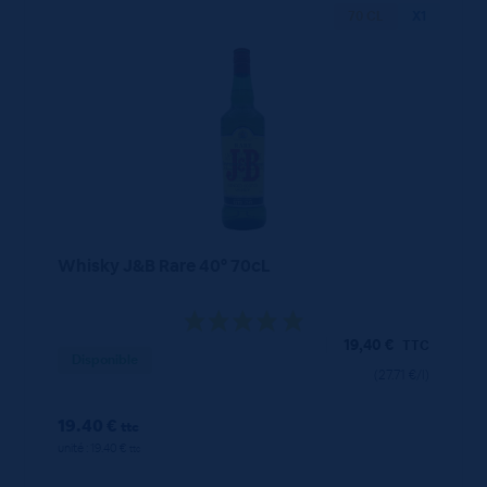
70 CL
X1
Whisky J&B Rare 40° 70cL
19,40
€
TTC
Disponible
(27.71 €/l)
19.40 €
ttc
unité : 19.40 €
ttc