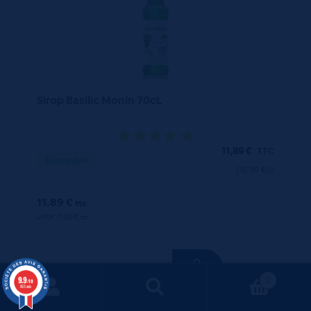
Sirop Basilic Monin 70cL
11,89
€
TTC
Disponible
(16.99 €/l)
11.89 €
ttc
unité : 11.89 €
ttc
9.9
0
/10
663 avis