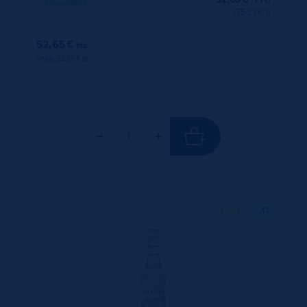
Disponible
(75.21 €/l)
52.65 €
ttc
unité : 52.65 €
ttc
70 CL
X1