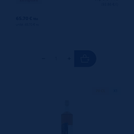
En rupture
(93.86 €/l)
65.70 €
ttc
unité : 65.70 €
ttc
70 CL
X1