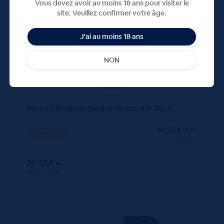
Vous devez avoir au moins 18 ans pour visiter le
site. Veuillez confirmer votre âge.
J'ai au moins 18 ans
NON
Rhum 3 Rivières Double Wood 43° 70cL
30,55
€
TTC
En rupture
(43.64 €/l)
30.55 €
ttc
unité : 30.55 €
ttc