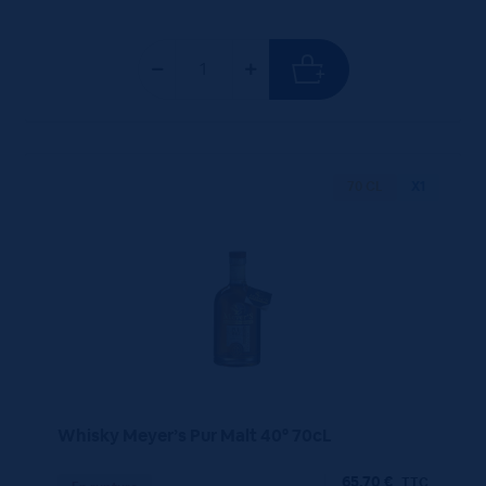
70 CL
X1
Whisky Meyer’s Pur Malt 40° 70cL
65,70
€
TTC