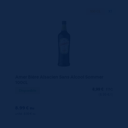
100 CL
X1
Amer Bière Alsacien Sans Alcool Sommer
100cL
8,99
€
TTC
Disponible
(8.99 €/l)
8.99 €
ttc
unité : 8.99 €
ttc