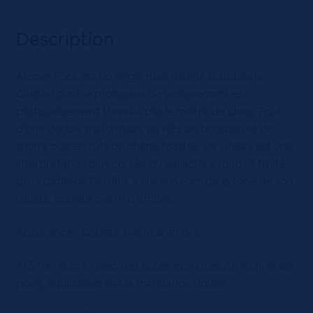
Description
Amber Rock est un single malt issu de la distillerie
Cardhu dont le processus de vieillissement est
particulièrement travaillé par le maître de chais. Fruit
d’une double maturation, en fûts de bourbon et de
sherry puis en fûts de chêne toastés, ce whisky est une
interprétation plus corsée du caractère rond et fruité
de la distillerie Cardhu. Il tire son nom de la robe de son
liquide, couleur pierre d’ambre.
Apparence : Couleur pierre d’ambre
Arôme : Sucré, avec des notes exotiques de litchi et de
poire, équilibrées par la mandarine douce.