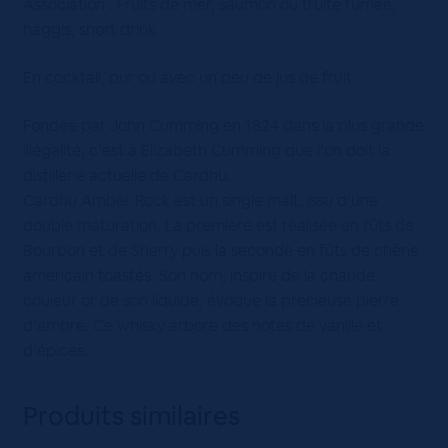
Association : Fruits de mer, saumon ou truite fumée,
haggis, short drink
En cocktail, pur ou avec un peu de jus de fruit.
Fondée par John Cumming en 1824 dans la plus grande
illégalité, c’est à Elizabeth Cumming que l’on doit la
distillerie actuelle de Cardhu.
Cardhu Amber Rock est un single malt, issu d’une
double maturation. La première est réalisée en fûts de
Bourbon et de Sherry puis la seconde en fûts de chêne
américain toastés. Son nom, inspiré de la chaude
couleur or de son liquide, évoque la précieuse pierre
d’ambre. Ce whisky arbore des notes de vanille et
d’épices.
Produits similaires