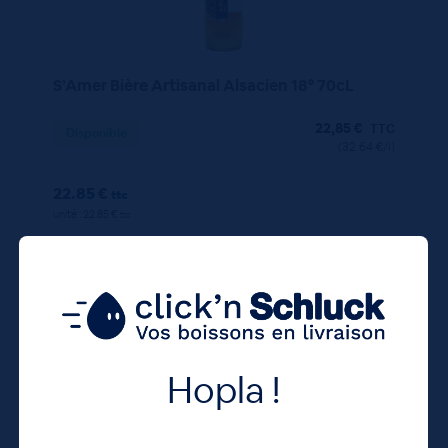
S’Amer Bière Artisanal Alsacien 18° 70cL
22,85
€
TTC
Disponible
(32.64 €/l)
22.85 €
ttc
unité : 22.85 €
ttc
Hopla !
70 CL
X1