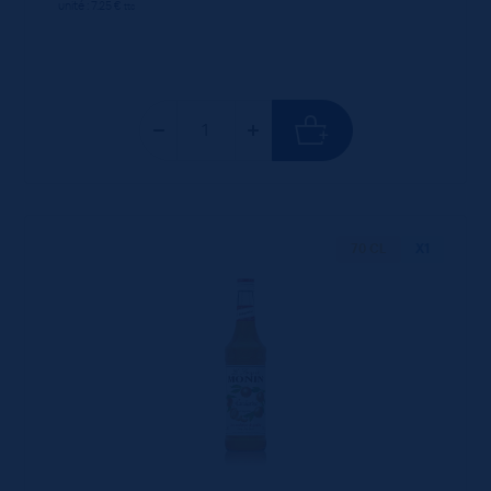
unité : 7.25 €
ttc
70 CL
X1