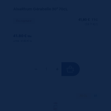
AlsaRhum Gérabelle 30° 70cL
41,80
€
TTC
En rupture
(59.71 €/l)
41.80 €
ttc
unité : 41.80 €
ttc
70 CL
X1