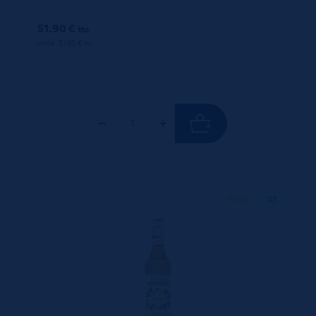
51.90 €
ttc
unité : 51.90 €
ttc
70 CL
X1