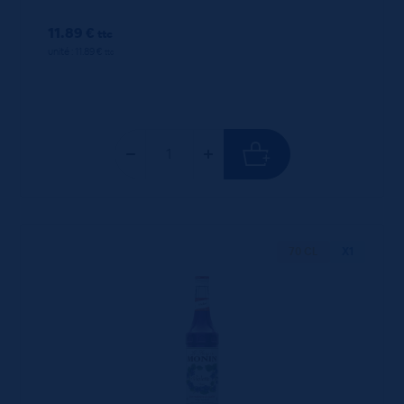
11.89 €
ttc
unité : 11.89 €
ttc
70 CL
X1