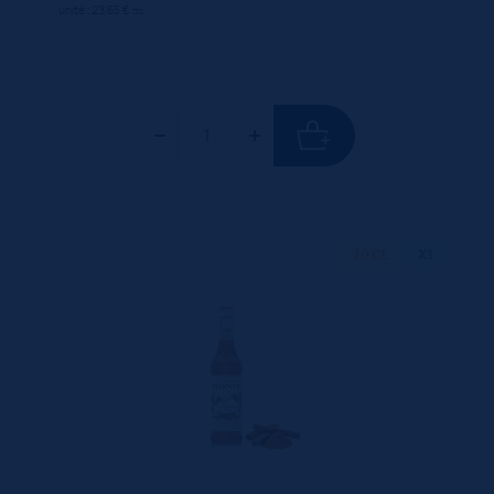
unité : 23.65 €
ttc
70 CL
X1