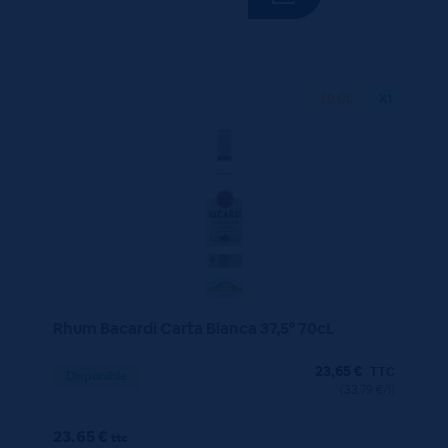
70 CL
X1
Rhum Bacardi Carta Blanca 37,5° 70cL
23,65
€
TTC
Disponible
(33.79 €/l)
23.65 €
ttc