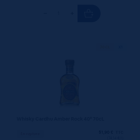
70 CL
X1
Whisky Cardhu Amber Rock 40° 70cL
51,90
€
TTC
En rupture
(74.14 €/l)