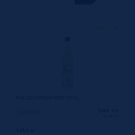
70 CL
X1
PULCO CITRON VERT 70 CL
7,25
€
TTC
Disponible
(10.36 €/l)
7.25 €
ttc