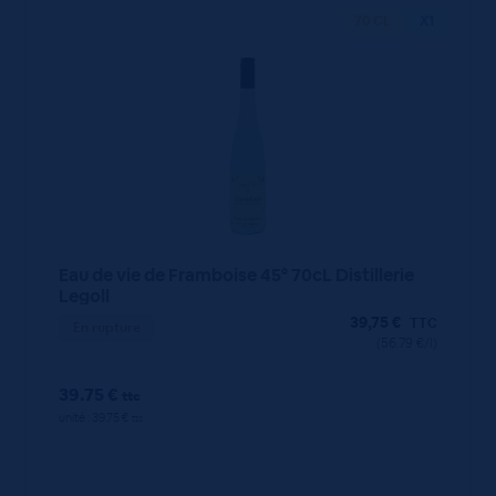
70 CL
X1
Eau de vie de Framboise 45° 70cL Distillerie
Legoll
39,75
€
TTC
En rupture
(56.79 €/l)
39.75 €
ttc
unité : 39.75 €
ttc