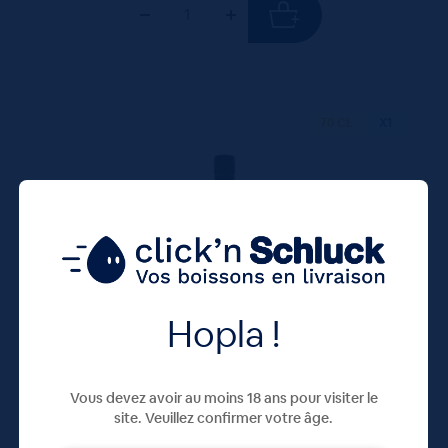
70 CL
X1
Hopla !
Whisky Chivas Regal 12 ans 40° 70cL
40,95
€
TTC
Vous devez avoir au moins 18 ans pour visiter le
Disponible
(58.50 €/l)
site. Veuillez confirmer votre âge.