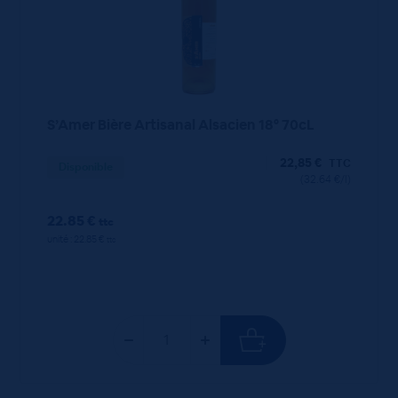
S’Amer Bière Artisanal Alsacien 18° 70cL
22,85
€
TTC
Disponible
(32.64 €/l)
22.85 €
ttc
unité : 22.85 €
ttc