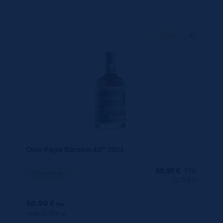
70 CL
X1
Don Papa Baroko 40° 70cL
50,90
€
TTC
Disponible
(72.71 €/l)
50.90 €
ttc
unité : 50.90 €
ttc