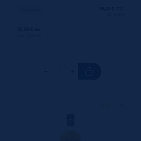
19,20
€
TTC
Disponible
(27.43 €/l)
19.20 €
ttc
unité : 19.20 €
ttc
70 CL
X1