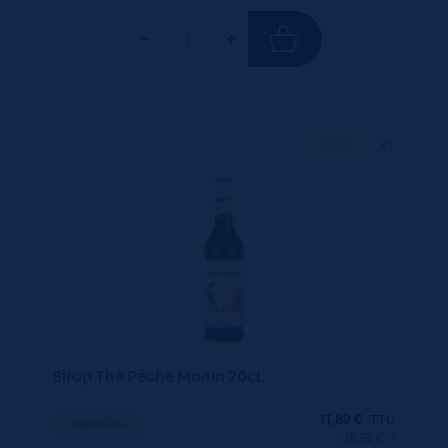
70 CL
X1
Sirop Thé Pêche Monin 70cL
11,89
€
TTC
Disponible
(16.99 €/l)