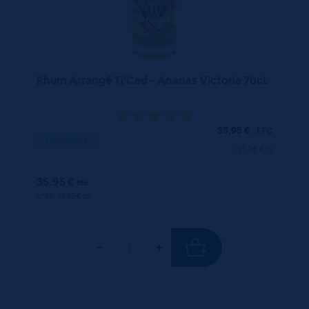
Rhum Arrangé Ti’Ced – Ananas Victoria 70cL
35,95
€
TTC
Disponible
(51.36 €/l)
35.95 €
ttc
unité : 35.95 €
ttc