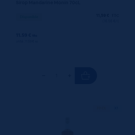
Sirop Mandarine Monin 70cL
11,59
€
TTC
Disponible
(16.56 €/l)
11.59 €
ttc
unité : 11.59 €
ttc
70 CL
X1