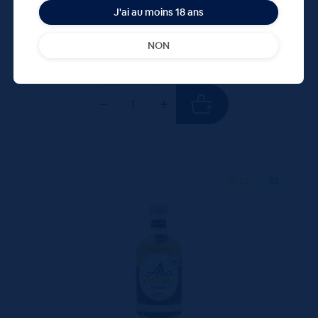
40.95 €
ttc
J'ai au moins 18 ans
unité : 40.95 €
ttc
NON
70 CL
X1