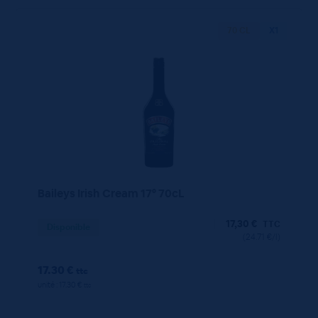
70 CL
X1
Baileys Irish Cream 17° 70cL
17,30
€
TTC
Disponible
(24.71 €/l)
17.30 €
ttc
unité : 17.30 €
ttc