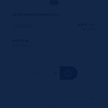
Sirop Violette Monin 70cL
9,97
€
TTC
Disponible
(14.24 €/l)
9.97 €
ttc
unité : 9.97 €
ttc
70 CL
X1