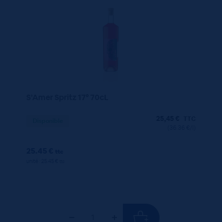
S’Amer Spritz 17° 70cL
25,45
€
TTC
Disponible
(36.36 €/l)
25.45 €
ttc
unité : 25.45 €
ttc