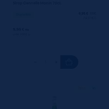
Sirop Cannelle Monin 70cL
9,95
€
TTC
Disponible
(14.21 €/l)
9.95 €
ttc
unité : 9.95 €
ttc
70 CL
X1