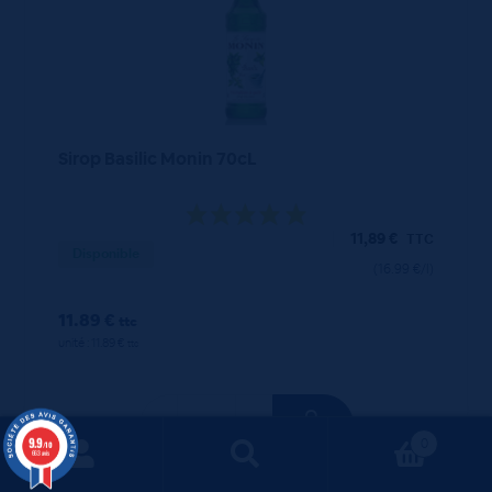
Sirop Basilic Monin 70cL
11,89
€
TTC
Disponible
(16.99 €/l)
11.89 €
ttc
unité : 11.89 €
ttc
9.9
0
/10
663 avis