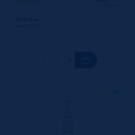
Disponible
(75.21 €/l)
52.65 €
ttc
unité : 52.65 €
ttc
70 CL
X1