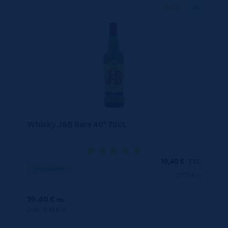
70 CL
X1
Whisky J&B Rare 40° 70cL
19,40
€
TTC
Disponible
(27.71 €/l)
19.40 €
ttc
unité : 19.40 €
ttc