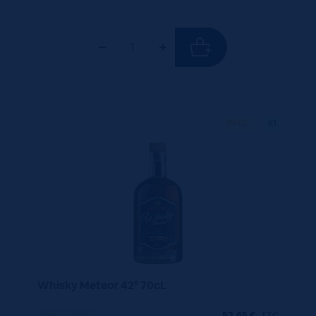
70 CL
X1
Whisky Meteor 42° 70cL
52,65
€
TTC