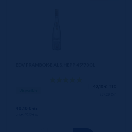
EDV FRAMBOISE ALS.HEPP 45°70CL
40,10
€
TTC
Disponible
(57.29 €/l)
40.10 €
ttc
unité : 40.10 €
ttc