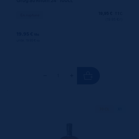
Grog au Rhum 24° 100cL
19,95
€
TTC
En rupture
(19.95 €/l)
19.95 €
ttc
unité : 19.95 €
ttc
70 CL
X1