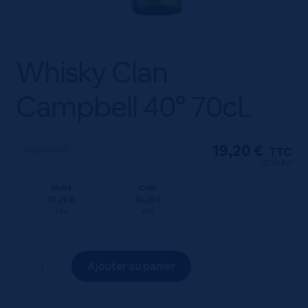
Whisky Clan
Campbell 40° 70cL
19,20
€
Disponible
TTC
(27.43 €/l)
Unité
Colis
19.20 €
19.20 €
TTC
TTC
quantité
Ajouter au panier
de
Whisky