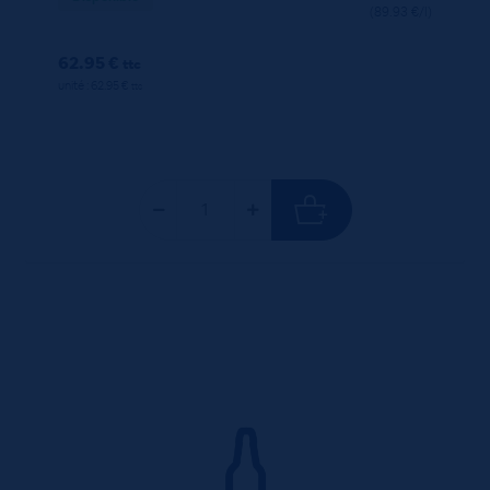
(89.93 €/l)
62.95 €
ttc
unité : 62.95 €
ttc