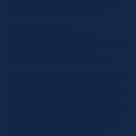
dont le malt raffiné aux saveurs de poire et de citrus
entre dans l’assemblage de Clan Campbell.
Œil: ambrée aux reflets dorés.
Nez : notes florales douces et vanillées.
Bouche : arôme de caramel crémeux, douceur maltée.
Finale : arôme fumé délicat mais présent.
En cocktail, pur ou avec un peu de jus de fruit.
De pure tradition écossaise, Clan Campbell est distillé,
vieilli et assemblé dans les Highlands. Il est issu de
l’assemblage d’une sélection des meilleurs whiskies de
grain et de malt d’Écosse, vieillis en fût de chêne au
minimum 3 ans. C’est près de la rivière Spey, au cœur
du Speyside, que se trouve la distillerie Glenallachie,
dont le malt raffiné aux saveurs de poire et de citrus
entre dans l’assemblage de Clan Campbell.