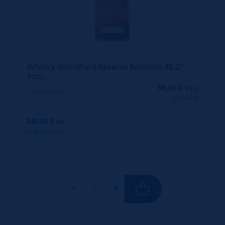
Whisky Woodford Reserve Bourbon 45,2°
70cL
58,20
€
TTC
En rupture
(83.14 €/l)
58.20 €
ttc
unité : 58.20 €
ttc