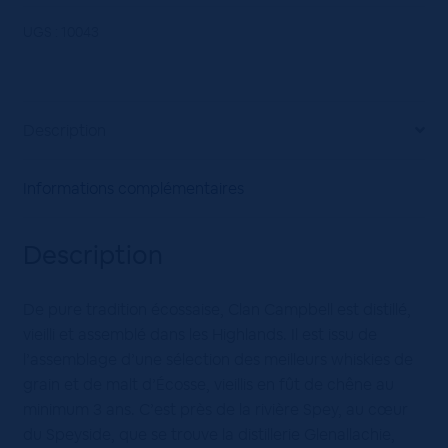
Clan
Campbell
UGS :
10043
40°
70cL
Description
Informations complémentaires
Description
De pure tradition écossaise, Clan Campbell est distillé,
vieilli et assemblé dans les Highlands. Il est issu de
l’assemblage d’une sélection des meilleurs whiskies de
grain et de malt d’Écosse, vieillis en fût de chêne au
minimum 3 ans. C’est près de la rivière Spey, au cœur
du Speyside, que se trouve la distillerie Glenallachie,