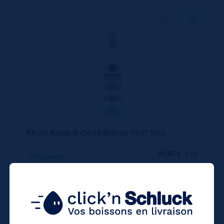
70 CL
X1
Rhum Bacardi Carta Blanca 37,5° 70cL
23,65
€
TTC
Disponible
(33.79 €/l)
23.65 €
ttc
unité : 23.65 €
ttc