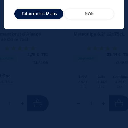
J'ai au moins 18 ans
NON
mant brut d’Alsace
Meteor Ipa 6,2° 12x75cL
nte Odile 75cl
8,78
€
31,44
€
TTC
TT
sponible
Disponible
(11.71 €/l)
(3.49 €/
8 €
ttc
Unité
Colis
Consigne
2.62 €
31.44 €
4.20 €
 : 8.78 €
ttc
TTC
TTC
Colis