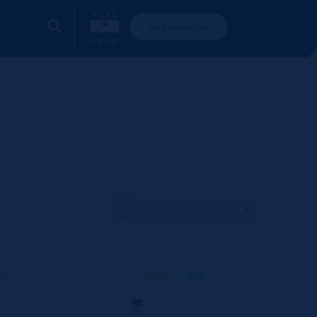
Se connecter
Panier
1
2
3
4
5
1
100 CL
X12