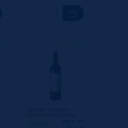
1
75 CL
X1
La Clape Tradition –
Château Mire L’Etang
75cl
8,50
€
TTC
Disponible
(11.33 €/l)