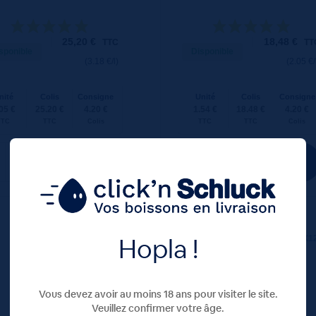
25,20
€
18,48
€
TTC
TT
sponible
Disponible
(3.18 €/l)
(2.05 €/
nité
Colis
Consigne
Unité
Colis
Consigne
05 €
25.20 €
4.20 €
1.54 €
18.48 €
4.20 €
TTC
TTC
Colis
TTC
TTC
Colis
Hopla !
75 CL
X1
75 CL
X1
Vous devez avoir au moins 18 ans pour visiter le site.
Veuillez confirmer votre âge.