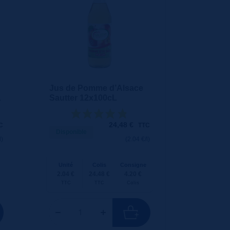
Jus de Pomme d’Alsace
Sautter 12x100cL
24,48
€
C
TTC
Disponible
l)
(2.04 €/l)
Unité
Colis
Consigne
2.04 €
24.48 €
4.20 €
TTC
TTC
Colis