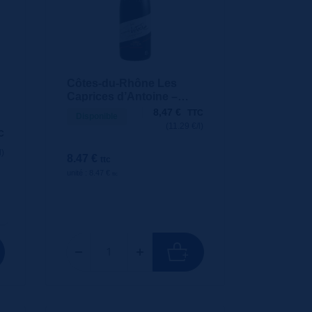
Côtes-du-Rhône Les
Caprices d’Antoine –
Maison Ogier 75cl
8,47
€
TTC
Disponible
(11.29 €/l)
C
l)
8.47 €
ttc
unité : 8.47 €
ttc