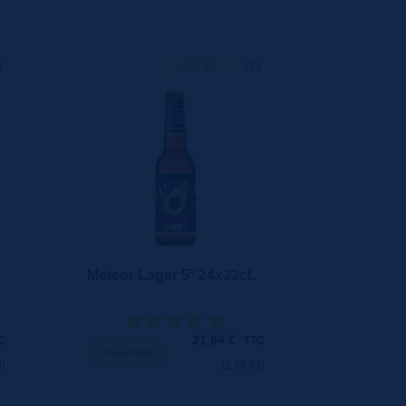
4
330 ML
X24
Meteor Lager 5° 24x33cL
21,84
€
C
TTC
Disponible
l)
(2.76 €/l)