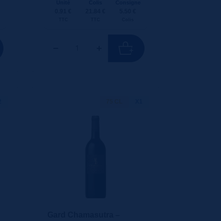
Unité
Colis
Consigne
0.91 €
21.84 €
5.50 €
TTC
TTC
Colis
2
75 CL
X1
Gard Chamasutra –