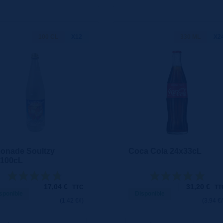
100 CL
X12
330 ML
X2
onade Soultzy
Coca Cola 24x33cL
x100cL
17,04
€
31,20
€
TTC
TT
sponible
Disponible
(1.42 €/l)
(3.94 €/