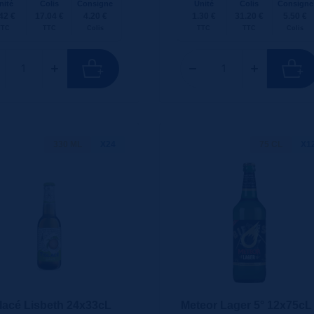
nité
Colis
Consigne
Unité
Colis
Consigne
42 €
17.04 €
4.20 €
1.30 €
31.20 €
5.50 €
TTC
TTC
Colis
TTC
TTC
Colis
330 ML
X24
75 CL
X1
lacé Lisbeth 24x33cL
Meteor Lager 5° 12x75cL