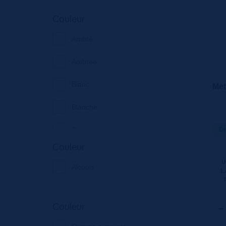
Baron Philippe de
Couleur
Rothschild
Ambré
Bombay
Ambrée
Brasserie Meteor
Blanc
Met
Bulldog Gin Company
Blanche
Bœhli Bretzels
Blonde
Di
Campari
Couleur
Infusé
Castel Frères
U
Alcools
1.
Jaune
Cave de Bestheim
Noir
Couleur
Cave de Turckheim
Orange