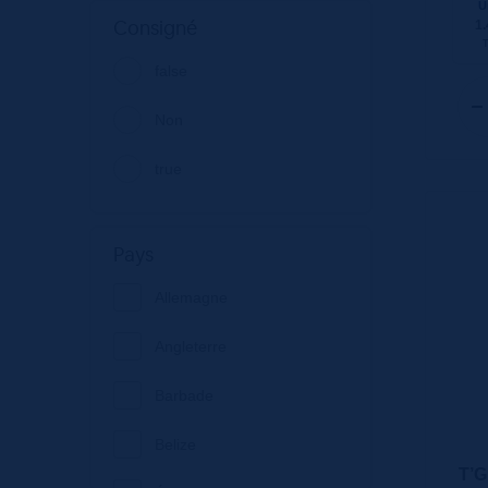
Thé
U
Consigné
1.
1
Diageo
false
5
Distillerie
Non
Bruichladdich
true
Distillerie
Cameronbridge
Distillerie Fuji
Pays
Gotemba
Allemagne
Distillerie Girvan
Angleterre
Distillerie Glenallachie
Barbade
Distillerie Gray'S
Belize
Distillerie Hepp
T’G