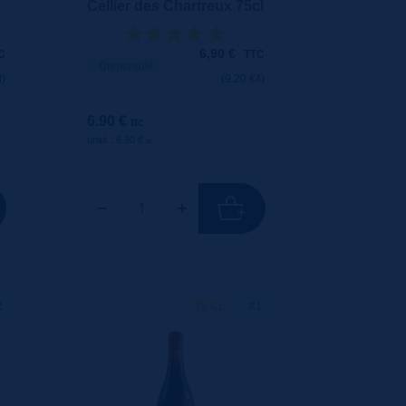
Cellier des Chartreux 75cl
6,90
€
C
TTC
Disponible
l)
(9.20 €/l)
6.90 €
ttc
unité : 6.90 €
ttc
2
75 CL
X1