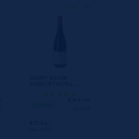
2
75 CL
X1
GAMAY SAVOIE
P.VIALLET 6X75cL
ROUGE
8,77
€
C
TTC
Disponible
l)
(11.69 €/l)
8.77 €
ttc
unité : 8.77 €
ttc