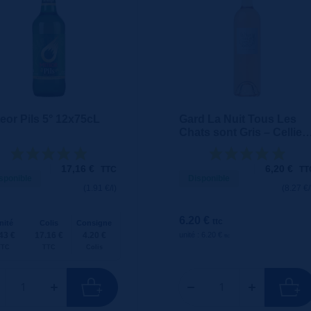
eor Pils 5° 12x75cL
Gard La Nuit Tous Les
Chats sont Gris – Cellier
des Chartreux rosé 75cl
17,16
€
6,20
€
TTC
TT
sponible
Disponible
(1.91 €/l)
(8.27 €/
6.20 €
ttc
nité
Colis
Consigne
43 €
17.16 €
4.20 €
unité : 6.20 €
ttc
TTC
TTC
Colis