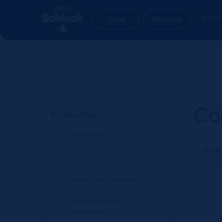
Aller
Aller
Accueil
Produit Bio
Conventionnelle
à
au
Boiss
Drive
Chez moi
la
contenu
navigation
Co
Producteur
3 Rivières
AlsaRhum
Amer Bière Sommer
Bacardi Martini
Production