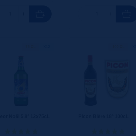
75 CL
X12
100 CL
X
eor Noël 5,8° 12x75cL
Picon Bière 18° 100cL