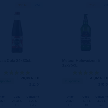
330 ML
X24
75 CL
X1
ass Cola 24x33cL
Meteor Hefeweizen 5°
12x75cL
25,44
€
31,92
€
TTC
TT
sponible
Disponible
(3.21 €/l)
(3.55 €/
nité
Colis
Consigne
Unité
Colis
Consigne
06 €
25.44 €
4.20 €
2.66 €
31.92 €
4.20 €
TTC
TTC
Colis
TTC
TTC
Colis