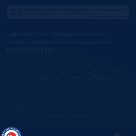
L'ABUS D'ALCOOL EST DANGEREUX POUR LA
SANTÉ. À CONSOMMER AVEC MODÉRATION
PAIEMENT SÉCURISÉ
Comment ça marche ?
FAQ
Contactez-nous
Mentions légales / CGU
CGV
Politique de confidentialité
Construit avec Storefront
& WooCommerce
.