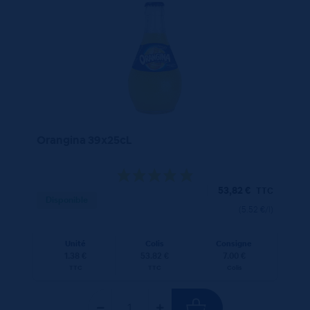
Orangina 39x25cL
53,82
€
TTC
Disponible
(5.52 €/l)
Unité
Colis
Consigne
1.38 €
53.82 €
7.00 €
TTC
TTC
Colis