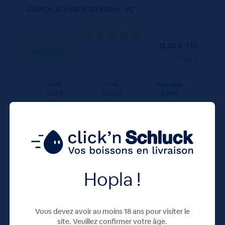
CAROLA VERTE 20X50cL VC
12,20
€
TTC
Disponible
(1.22 €/l)
Unité
Colis
Consigne
0.61 €
12.20 €
4.80 €
TTC
TTC
Colis
Hopla !
100 CL
X12
Vous devez avoir au moins 18 ans pour visiter le
site. Veuillez confirmer votre âge.