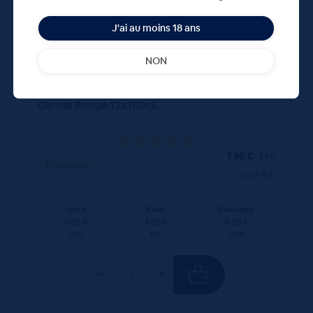
J'ai au moins 18 ans
NON
Carola Rouge 12x100cL
7,80
€
TTC
Disponible
(0.65 €/l)
Unité
Colis
Consigne
0.65 €
7.80 €
4.20 €
TTC
TTC
Colis