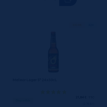
330 ML
X24
Meteor Lager 5° 24x33cL
21,84
€
TTC
Disponible
(2.76 €/l)