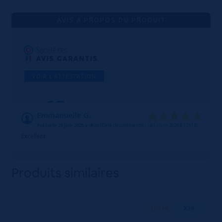
AVIS À PROPOS DU PRODUIT
VOIR L'ATTESTATION
10
/10
Emmanuelle G.
Publié le 25 juin 2025 à 9h38
(Date de commande : Le 14 juin 2025 à 17h13)
Basé sur 1 avis
Excellent
Produits similaires
250 ML
X39