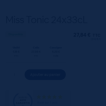
Miss Tonic 24x33cL
27,84
€
Disponible
TTC
(3.52 €/l)
Unité
Colis
Consigne
1.16 €
27.84 €
4.20 €
TTC
TTC
Colis
quantité
Ajouter au panier
de
Miss
Tonic
24x33cL
Basé sur 1 avis