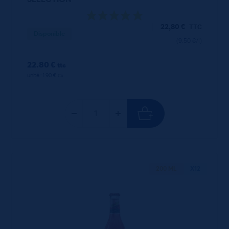
22,80
€
TTC
Disponible
(9.50 €/l)
22.80 €
ttc
unité : 1.90 €
ttc
200 ML
X12