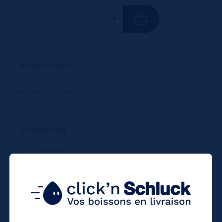
5 résultats affichés
Producteur
Lisbeth
Orangina Suntory France
Orangina Suntoty France