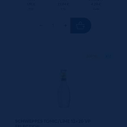
1.16 €
27.84 €
4.20 €
TTC
TTC
Colis
200 ML
X12
SCHWEPPES TONIC/LIME 12×20 VP
SELECTION