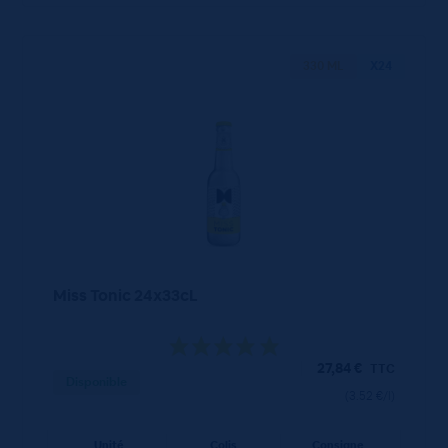
330 ML
X24
Miss Tonic 24x33cL
27,84
€
TTC
Disponible
(3.52 €/l)
Unité
Colis
Consigne