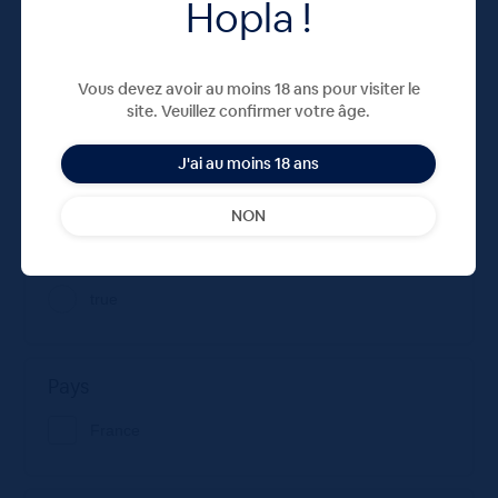
Hopla !
Contenance
0.2
Vous devez avoir au moins 18 ans pour visiter le
site. Veuillez confirmer votre âge.
0.33
J'ai au moins 18 ans
1
NON
Consigné
true
Pays
France