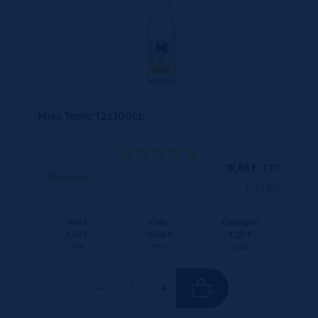
Miss Tonic 12x100cL
19,56
€
TTC
Disponible
(1.63 €/l)
Unité
Colis
Consigne
1.63 €
19.56 €
4.20 €
TTC
TTC
Colis