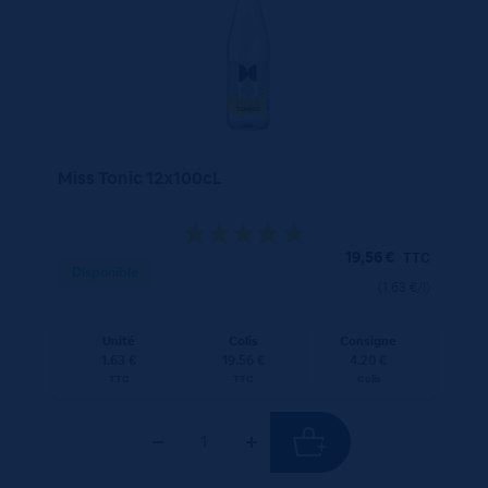
Miss Tonic 12x100cL
19,56
€
TTC
Disponible
(1.63 €/l)
Unité
Colis
Consigne
1.63 €
19.56 €
4.20 €
TTC
TTC
Colis