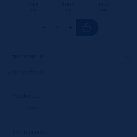
1.16 €
27.84 €
4.20 €
TTC
TTC
Colis
2 résultats affichés
Producteur
Lisbeth
Contenance