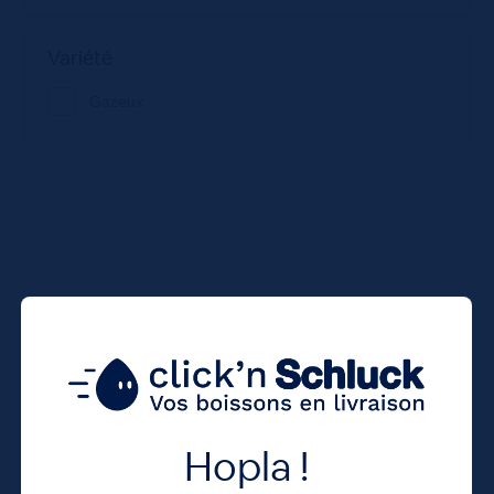
Variété
Gazeux
Hopla !