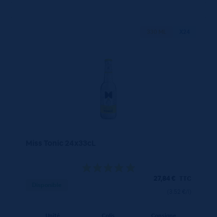
330 ML
X24
Miss Tonic 24x33cL
27,84
€
TTC
Disponible
(3.52 €/l)
Unité
Colis
Consigne