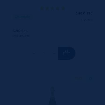
6,90
€
TTC
Disponible
(9.20 €/l)
6.90 €
ttc
unité : 6.90 €
ttc
75 CL
X1