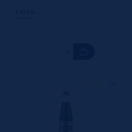
8.47 €
ttc
unité : 8.47 €
ttc
330 ML
X24