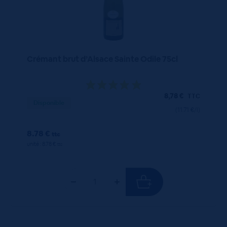
Crémant brut d’Alsace Sainte Odile 75cl
8,78
€
TTC
Disponible
(11.71 €/l)
8.78 €
ttc
unité : 8.78 €
ttc