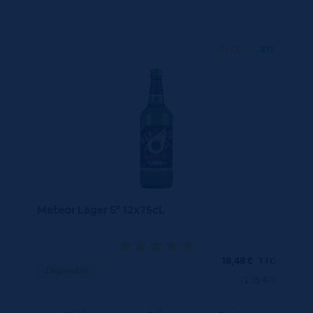
75 CL
X12
Meteor Lager 5° 12x75cL
18,48
€
TTC
Disponible
(2.05 €/l)