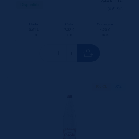
7,32
€
TTC
Disponible
(0.61 €/l)
Unité
Colis
Consigne
0.61 €
7.32 €
4.20 €
TTC
TTC
Colis
100 CL
X12