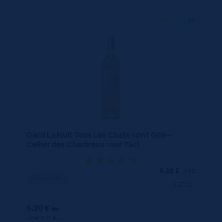
75 CL
X1
Gard La Nuit Tous Les Chats sont Gris –
Cellier des Chartreux rosé 75cl
6,20
€
TTC
Disponible
(8.27 €/l)
6.20 €
ttc
unité : 6.20 €
ttc