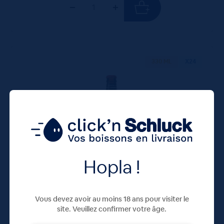
330 ML
X24
Hopla !
Meteor Lager 5° 24x33cL
Vous devez avoir au moins 18 ans pour visiter le
site. Veuillez confirmer votre âge.
21,84
€
TTC
Disponible