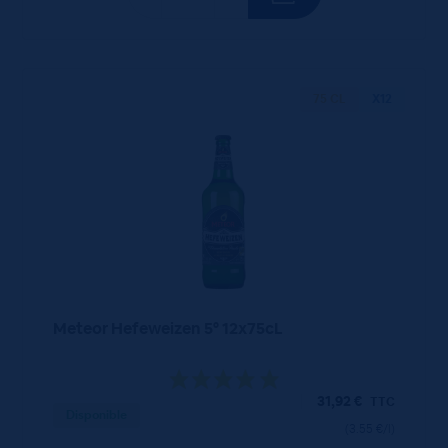
75 CL
X12
Meteor Hefeweizen 5° 12x75cL
31,92
€
TTC
Disponible
(3.55 €/l)