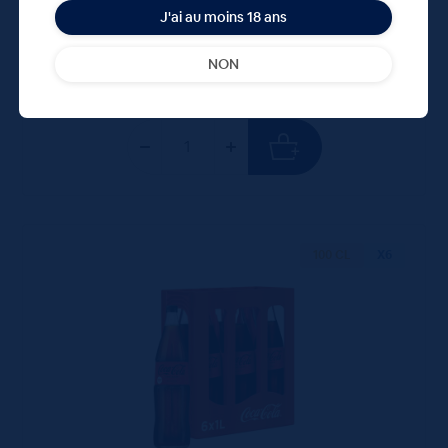
(2.76 €/l)
J'ai au moins 18 ans
Unité
Colis
Consigne
NON
0.91 €
21.84 €
5.50 €
TTC
TTC
Colis
100 CL
X6