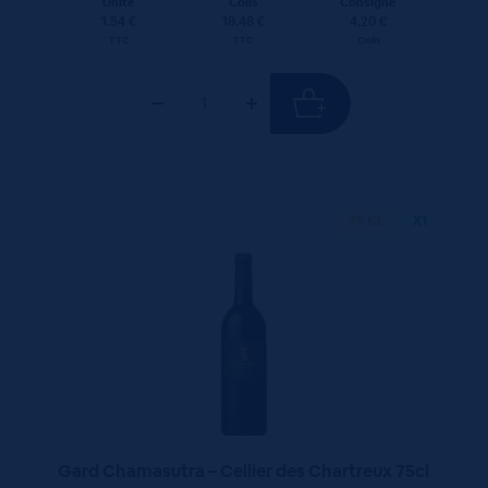
Unité
Colis
Consigne
1.54 €
18.48 €
4.20 €
TTC
TTC
Colis
75 CL
X1
Gard Chamasutra – Cellier des Chartreux 75cl