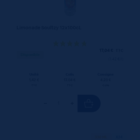
Limonade Soultzy 12x100cL
17,04
€
TTC
Disponible
(1.42 €/l)
Unité
Colis
Consigne
1.42 €
17.04 €
4.20 €
TTC
TTC
Colis
330 ML
X24