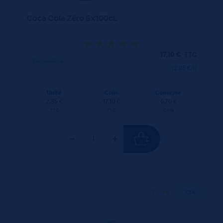
Coca Cola Zéro 6x100cL
17,10
€
TTC
Disponible
(2.85 €/l)
Unité
Colis
Consigne
2.85 €
17.10 €
6.70 €
TTC
TTC
Colis
330 ML
X24