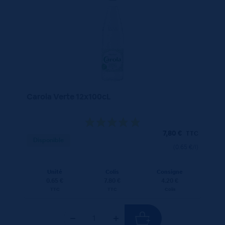
Carola Verte 12x100cL
7,80
€
TTC
Disponible
(0.65 €/l)
Unité
Colis
Consigne
0.65 €
7.80 €
4.20 €
TTC
TTC
Colis