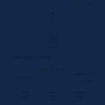
100 CL
X12
Celtic Plate 12x100cL
7,80
€
TTC
Disponible
(0.65 €/l)
Unité
Colis
Consigne
0.65 €
7.80 €
4.20 €
TTC
TTC
Colis