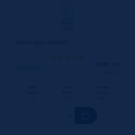
Celtic Légère 12x100cL
8,28
€
TTC
Disponible
(0.69 €/l)
Unité
Colis
Consigne
0.69 €
8.28 €
4.20 €
TTC
TTC
Colis