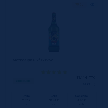
75 CL
X12
Meteor Ipa 6,2° 12x75cL
31,44
€
TTC
Disponible
(3.49 €/l)
Unité
Colis
Consigne
2.62 €
31.44 €
4.20 €
TTC
TTC
Colis