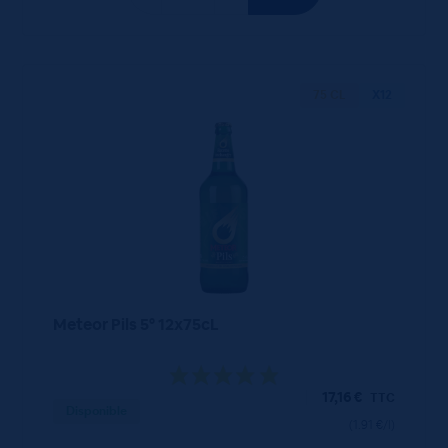
75 CL
X12
Meteor Pils 5° 12x75cL
17,16
€
TTC
Disponible
(1.91 €/l)