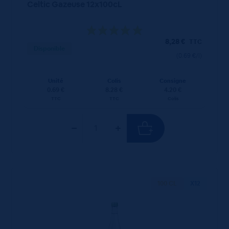
Celtic Gazeuse 12x100cL
8,28
€
TTC
Disponible
(0.69 €/l)
Unité
Colis
Consigne
0.69 €
8.28 €
4.20 €
TTC
TTC
Colis
100 CL
X12