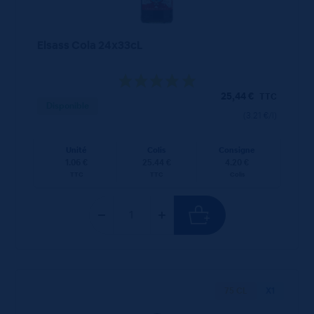
Elsass Cola 24x33cL
25,44
€
TTC
Disponible
(3.21 €/l)
Unité
Colis
Consigne
1.06 €
25.44 €
4.20 €
TTC
TTC
Colis
75 CL
X1