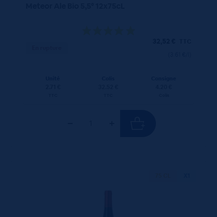
Meteor Ale Bio 5,5° 12x75cL
32,52
€
TTC
En rupture
(3.61 €/l)
Unité
Colis
Consigne
2.71 €
32.52 €
4.20 €
TTC
TTC
Colis
75 CL
X1