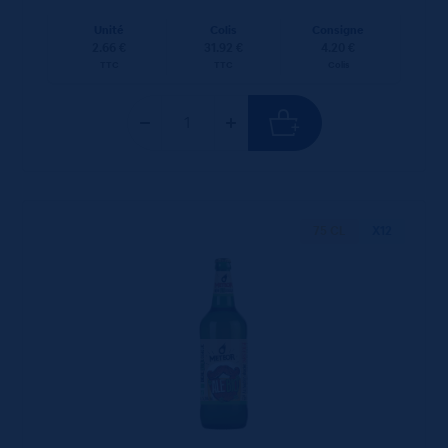
Unité
Colis
Consigne
2.66 €
31.92 €
4.20 €
TTC
TTC
Colis
75 CL
X12