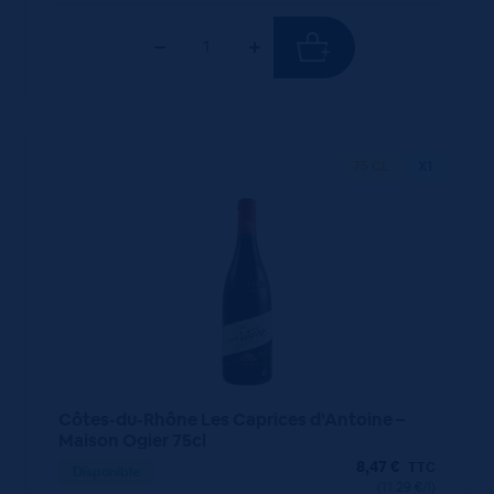
75 CL
X1
Côtes-du-Rhône Les Caprices d’Antoine –
Maison Ogier 75cl
8,47
€
TTC
Disponible
(11.29 €/l)