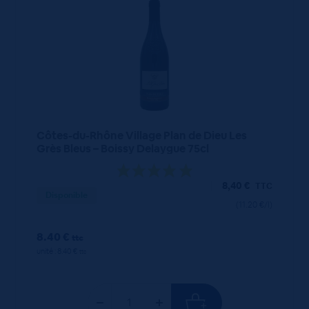
Côtes-du-Rhône Village Plan de Dieu Les
Grès Bleus – Boissy Delaygue 75cl
8,40
€
TTC
Disponible
(11.20 €/l)
8.40 €
ttc
unité : 8.40 €
ttc