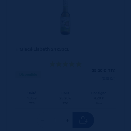
T’Glacé Lisbeth 24x33cL
25,20
€
TTC
Disponible
(3.18 €/l)
Unité
Colis
Consigne
1.05 €
25.20 €
4.20 €
TTC
TTC
Colis