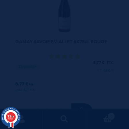
GAMAY SAVOIE P.VIALLET 6X75cL ROUGE
8,77
€
TTC
Disponible
(11.69 €/l)
8.77 €
ttc
unité : 8.77 €
ttc
9.9
0
/10
663 avis