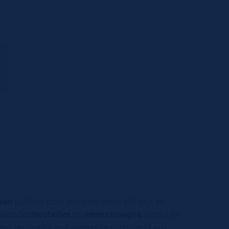
son
parfaite pour étancher votre soif tout en
 dans des
bouteilles
en
verre consigné
, ce qui en
eux de réduire leur empreinte carbone et aux