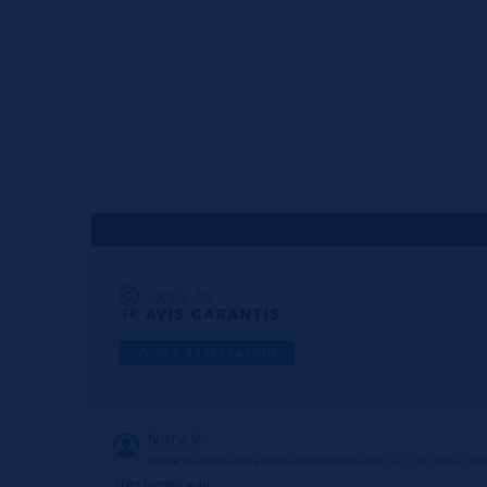
VOIR L'ATTESTATION
Nora V.
Publié le 23 juin 2026 à 9h38
(Date de commande : Le 3 juin 2026 à 15h5
Très bonne eau