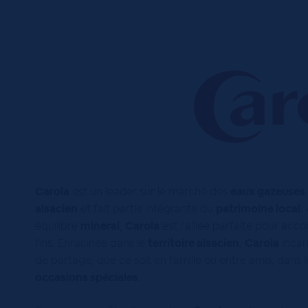
Carola
est un leader sur le marché des
eaux gazeuses
alsacien
et fait partie intégrante du
patrimoine local
.
équilibre
minéral
,
Carola
est l’alliée parfaite pour acc
fins. Enracinée dans le
territoire alsacien
,
Carola
incarn
de partage, que ce soit en famille ou entre amis, dan
occasions spéciales
.