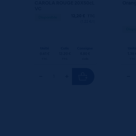
CAROLA ROUGE 20X50cL
Orang
VC
12,20
€
TTC
Disponible
(1.22 €/l)
Dispo
Unité
Colis
Consigne
Unit
0.61 €
12.20 €
4.80 €
1.38 
TTC
TTC
Colis
TTC