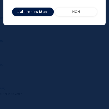
J'ai au moins 18 ans
NON
23)
47)
h06)
9h26)
outeille en verre