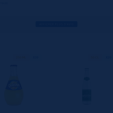
 15h22)
AFFICHER PLUS D'AVIS
250 ML
X39
50 CL
X20