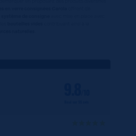
démarquer en proposant des produits diversifiés
es en verre consignées
Carola
offrent de
u
système de consigne
avec mise en place avec
 les
bouteilles vides
contribuant ainsi à la
rces naturelles
.
9.8
/10
Basé sur 55 avis