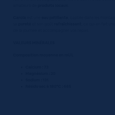
amateurs de
produits
locaux
.
Carola
est une
eau pétillante
, captée dans les monta
sa
pureté
et son goût
rafraîchissant
, ce qui en fait u
de la journée et accompagner vos repas.
VALEURS MINÉRALES
Composition moyenne en ml/L
Calcium : 73
Magnésium : 20
Sodium : 131
Résidu sec à 180°C : 665