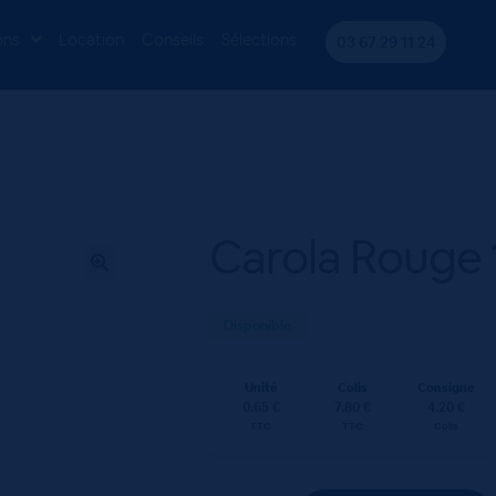
12x100cL
ons
Location
Conseils
Sélections
03 67 29 11 24
Carola Rouge
Disponible
Unité
Colis
Consigne
0.65 €
7.80 €
4.20 €
TTC
TTC
Colis