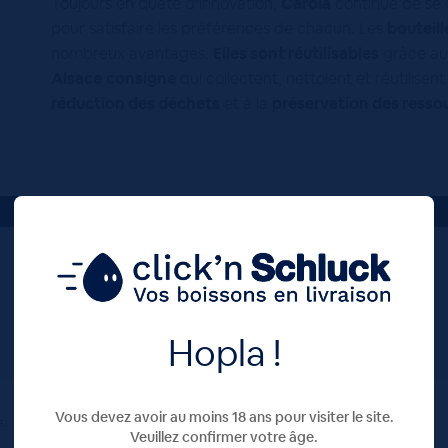
Toujours en quête d’innovation,
Carola
continue de se 
pour satisfaire les préférences de chacun. Les
bouteill
nombreux avantages.
Elles sont réutilisables
grâce a
Alsace
consigne
qui collectent, nettoient et réutilisent
réduction des déchets
et à la
préservation des ressou
AVIS À PROPOS DU PRODUIT
53
1
1
0
0
Hopla !
1★
2★
3★
4★
5★
Vous devez avoir au moins 18 ans pour visiter le site.
6)
Veuillez confirmer votre âge.