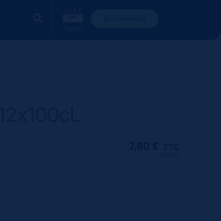
Se connecter
Panier
 12x100cL
7,80
€
TTC
(0.65 €/l)