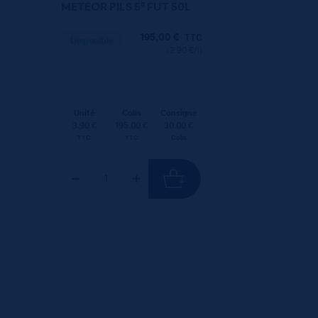
METEOR PILS 5° FUT 50L
195,00
€
TTC
Disponible
(3.90 €/l)
Unité
Colis
Consigne
3.90 €
195.00 €
30.00 €
TTC
TTC
Colis