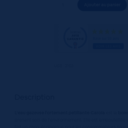
quantité
Ajouter au panier
de
Carola
Rouge
12x100cL
Basé sur 55 avis
VOIR LES AVIS
UGS :
2103
Description
L’eau gazeuse fortement pétillante
Carola
est la
bois
prenant soin de l’environnement. Elle est embouteillée
fait un choix écologique pour les consommateurs souci