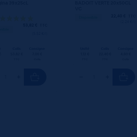
ina 39x25cL
BADOIT VERTE 20x50CL
VC
22,40
€
TTC
Disponible
(2.24 €/l)
53,82
€
TTC
nible
(5.52 €/l)
é
Colis
Consigne
Unité
Colis
Consigne
€
53.82 €
7.00 €
1.12 €
22.40 €
4.80 €
TTC
Colis
TTC
TTC
Colis