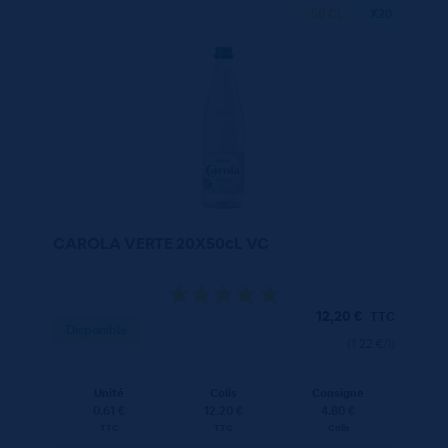
50 CL
X20
CAROLA VERTE 20X50cL VC
12,20
€
TTC
Disponible
(1.22 €/l)
Unité
Colis
Consigne
0.61 €
12.20 €
4.80 €
TTC
TTC
Colis