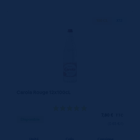
100 CL
X12
Carola Rouge 12x100cL
7,80
€
TTC
Disponible
(0.65 €/l)
Unité
Colis
Consigne