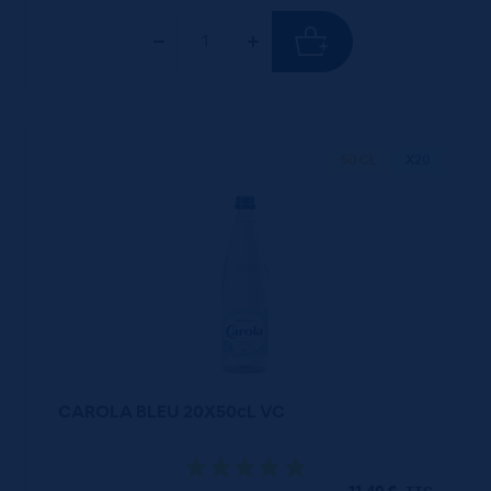
50 CL
X20
CAROLA BLEU 20X50cL VC
11,40
€