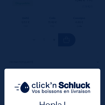
TTC
Disponible
(1.14 €/l)
Unité
Colis
Consigne
0.57 €
11.40 €
4.80 €
TTC
TTC
Colis
6 résultats affichés
Producteur
Hopla !
Source Carola