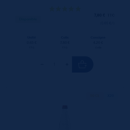
7,80
€
TTC
Disponible
(0.65 €/l)
Unité
Colis
Consigne
0.65 €
7.80 €
4.20 €
TTC
TTC
Colis
50 CL
X20