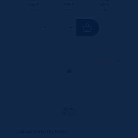
0.65 €
7.80 €
4.20 €
TTC
TTC
Colis
100 CL
X12
Carola Verte 12x100cL