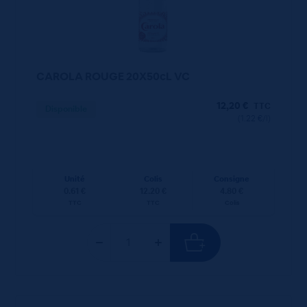
CAROLA ROUGE 20X50cL VC
12,20
€
TTC
Disponible
(1.22 €/l)
Unité
Colis
Consigne
0.61 €
12.20 €
4.80 €
TTC
TTC
Colis