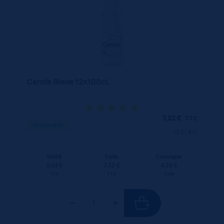
Carola Bleue 12x100cL
7,32
€
TTC
Disponible
(0.61 €/l)
Unité
Colis
Consigne
0.61 €
7.32 €
4.20 €
TTC
TTC
Colis