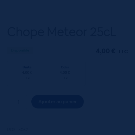
Chope Meteor 25cL
4,00
€
Disponible
TTC
Unité
Colis
4.00 €
4.00 €
TTC
TTC
quantité
Ajouter au panier
de
Chope
Meteor
25cL
UGS :
5062