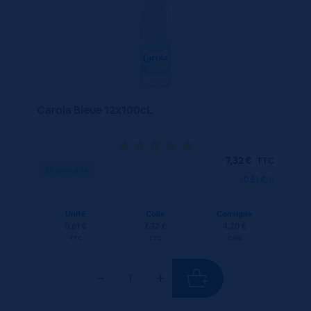
Carola Bleue 12x100cL
7,32
€
TTC
Disponible
(0.61 €/l)
Unité
Colis
Consigne
0.61 €
7.32 €
4.20 €
TTC
TTC
Colis