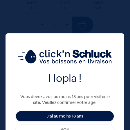
0.61 €
12.20 €
4.80 €
TTC
TTC
Colis
250 ML
X39
Hopla !
Vous devez avoir au moins 18 ans pour visiter le
site. Veuillez confirmer votre âge.
J'ai au moins 18 ans
Orangina 39x25cL
NON