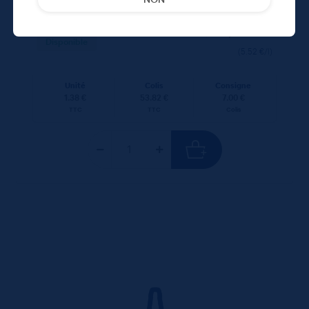
53,82
€
TTC
Disponible
(5.52 €/l)
Unité
Colis
Consigne
1.38 €
53.82 €
7.00 €
TTC
TTC
Colis