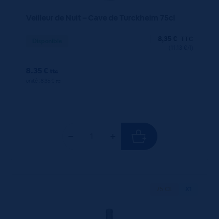
Veilleur de Nuit – Cave de Turckheim 75cl
8,35
€
TTC
Disponible
(11.13 €/l)
8.35 €
ttc
unité : 8.35 €
ttc
75 CL
X1