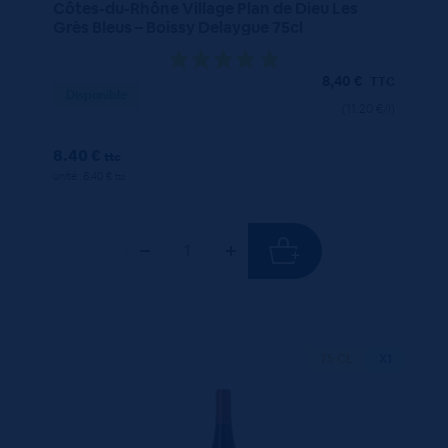
Côtes-du-Rhône Village Plan de Dieu Les
Grès Bleus – Boissy Delaygue 75cl
8,40
€
TTC
Disponible
(11.20 €/l)
8.40 €
ttc
unité : 8.40 €
ttc
75 CL
X1