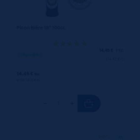
Picon Bière 18° 100cL
14,45
€
TTC
Disponible
(14.45 €/l)
14.45 €
ttc
unité : 14.45 €
ttc
100 CL
X1