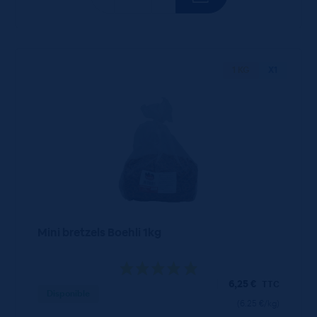
1 KG
X1
Mini bretzels Boehli 1kg
6,25
€
TTC
Disponible
(6.25 €/kg)