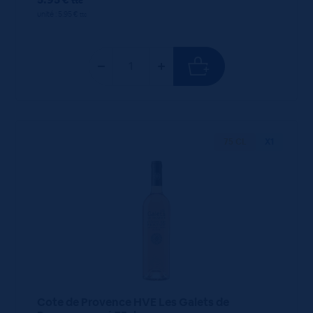
ttc
unité : 5.95 €
ttc
75 CL
X1
Cote de Provence HVE Les Galets de