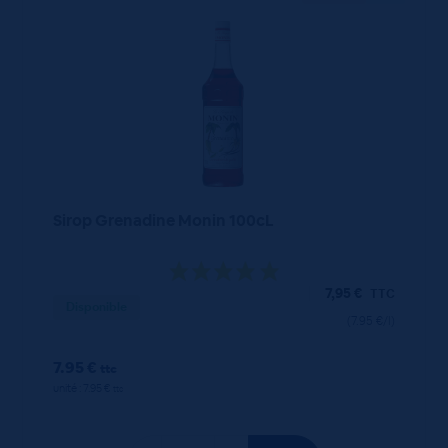
Sirop Grenadine Monin 100cL
7,95
€
TTC
Disponible
(7.95 €/l)
7.95 €
ttc
unité : 7.95 €
ttc