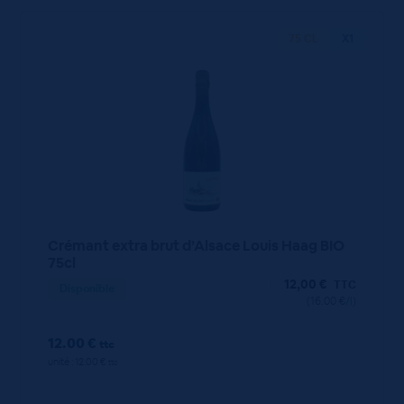
75 CL
X1
Crémant extra brut d’Alsace Louis Haag BIO
75cl
12,00
€
TTC
Disponible
(16.00 €/l)
12.00 €
ttc
unité : 12.00 €
ttc