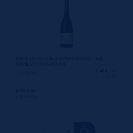
IGP D’OC CUVEE ZANGRE ROUGE 75cL
FAMILLE CROS-PUJOL
5,46
€
TTC
En rupture
(7.28 €/l)
5.46 €
ttc
unité : 5.46 €
ttc