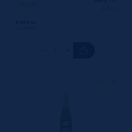
6,90
€
TTC
Disponible
(9.20 €/l)
6.90 €
ttc
unité : 6.90 €
ttc
75 CL
X1