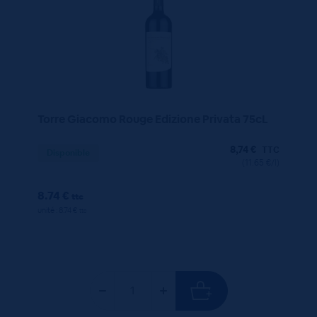
Torre Giacomo Rouge Edizione Privata 75cL
8,74
€
TTC
Disponible
(11.65 €/l)
8.74 €
ttc
unité : 8.74 €
ttc