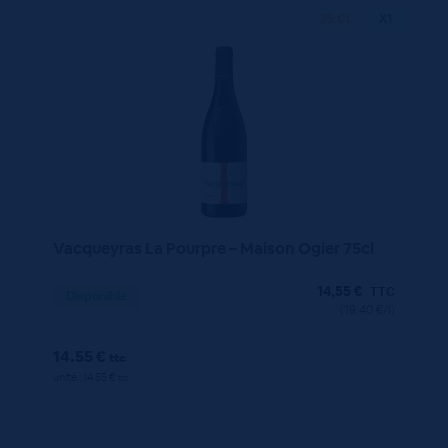
75 CL
X1
Vacqueyras La Pourpre – Maison Ogier 75cl
14,55
€
TTC
Disponible
(19.40 €/l)
14.55 €
ttc
unité : 14.55 €
ttc