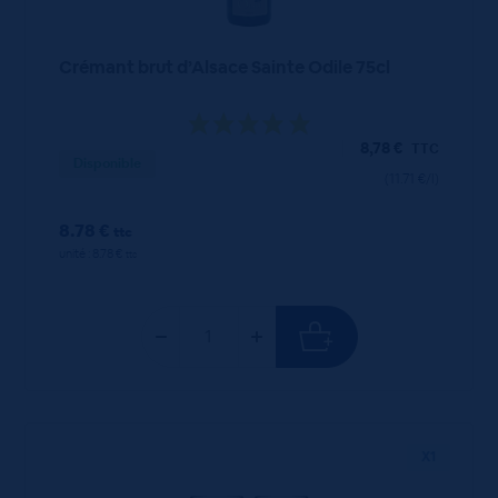
Crémant brut d’Alsace Sainte Odile 75cl
8,78
€
TTC
Disponible
(11.71 €/l)
8.78 €
ttc
unité : 8.78 €
ttc
X1