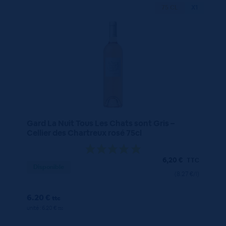
75 CL
X1
Gard La Nuit Tous Les Chats sont Gris –
Cellier des Chartreux rosé 75cl
6,20
€
TTC
Disponible
(8.27 €/l)
6.20 €
ttc
unité : 6.20 €
ttc