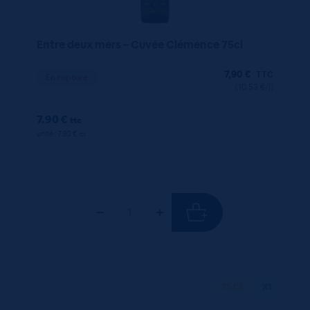
Entre deux mers – Cuvée Clémence 75cl
7,90
€
TTC
En rupture
(10.53 €/l)
7.90 €
ttc
unité : 7.90 €
ttc
75 CL
X1