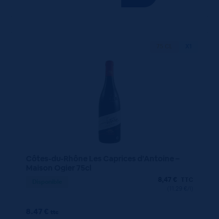
75 CL
X1
Côtes-du-Rhône Les Caprices d’Antoine –
Maison Ogier 75cl
8,47
€
TTC
Disponible
(11.29 €/l)
8.47 €
ttc