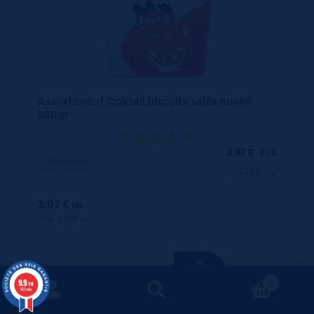
Assortiment Coktail biscuits salés Boehli
300gr
3,97
€
TTC
Disponible
(13.23 €/kg)
3.97 €
ttc
unité : 3.97 €
ttc
9.9
0
/10
663 avis