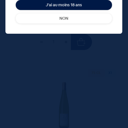
J'ai au moins 18 ans
5.80 €
ttc
NON
unité : 5.80 €
ttc
75 CL
X1