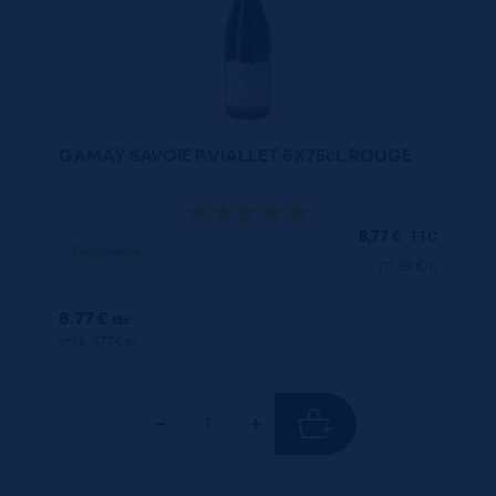
GAMAY SAVOIE P.VIALLET 6X75cL ROUGE
8,77
€
TTC
Disponible
(11.69 €/l)
8.77 €
ttc
unité : 8.77 €
ttc