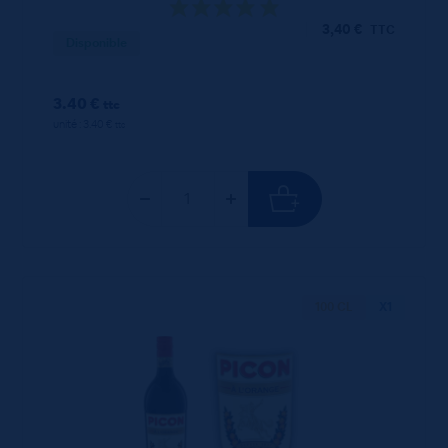
3,40
€
TTC
Disponible
3.40 €
ttc
unité : 3.40 €
ttc
100 CL
X1