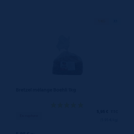
1 KG
X1
Bretzel mélange Boehli 1kg
5,95
€
TTC
En rupture
(5.95 €/kg)
5.95 €