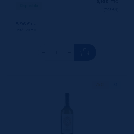
5,96
€
TTC
Disponible
(7.95 €/l)
5.96 €
ttc
unité : 5.96 €
ttc
75 CL
X1