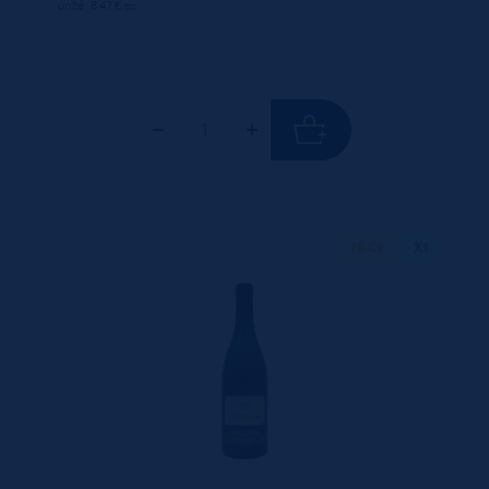
unité : 8.47 €
ttc
75 CL
X1