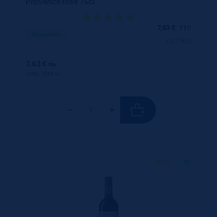
Provence rosé 75cl
7,63
€
TTC
Disponible
(10.17 €/l)
7.63 €
ttc
unité : 7.63 €
ttc
75 CL
X1