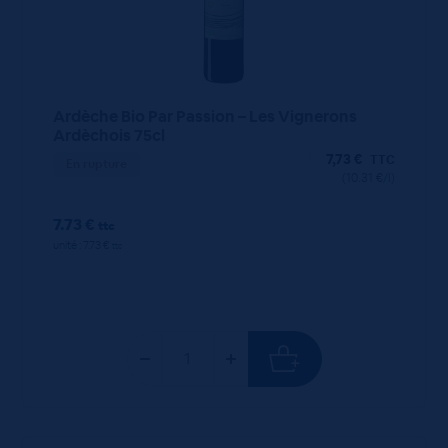
Ardèche Bio Par Passion – Les Vignerons
Ardèchois 75cl
7,73
€
TTC
En rupture
(10.31 €/l)
7.73 €
ttc
unité : 7.73 €
ttc