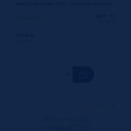
Riesling Bestheim 75cL “Chasseurs de Lune”
7,84
€
TTC
Disponible
(10.45 €/l)
7.84 €
ttc
unité : 7.84 €
ttc
300 G
X1