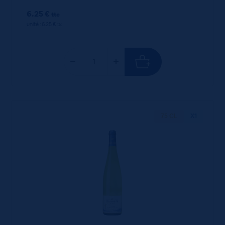
6.25 €
ttc
unité : 6.25 €
ttc
75 CL
X1