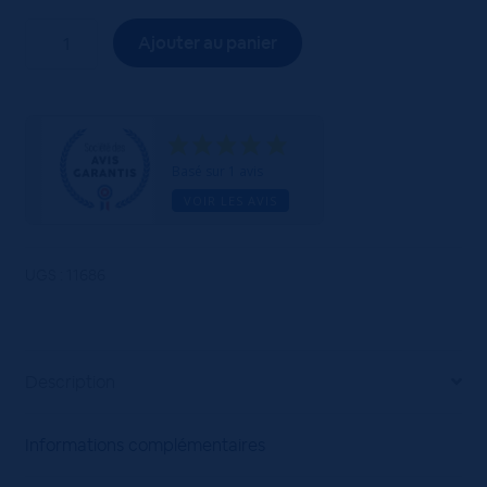
quantité
Ajouter au panier
de
Côtes-
du-
Rhône
Village
Basé sur 1 avis
Plan
VOIR LES AVIS
de
Dieu
Les
UGS :
11686
Grès
Bleus
-
Description
Boissy
Delaygue
75cl
Informations complémentaires