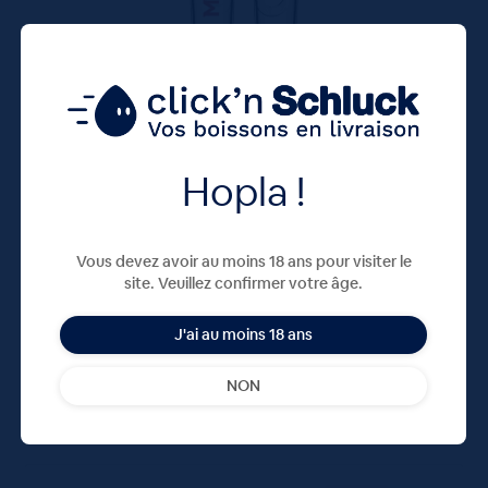
Verre Vancouver Meteor 12,5cL
Hopla !
3,05
€
TTC
Disponible
Vous devez avoir au moins 18 ans pour visiter le
3.05 €
ttc
site. Veuillez confirmer votre âge.
unité : 3.05 €
ttc
J'ai au moins 18 ans
NON