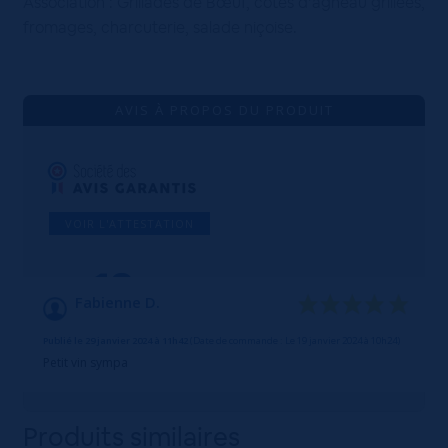
Association : Grillades de Bœuf, côtes d’agneau grillées,
fromages, charcuterie, salade niçoise.
AVIS À PROPOS DU PRODUIT
VOIR L'ATTESTATION
10
/10
Fabienne D.
Basé sur 1 avis
Publié le 29 janvier 2024 à 11h42
(Date de commande : Le 19 janvier 2024 à 10h24)
Petit vin sympa
Produits similaires