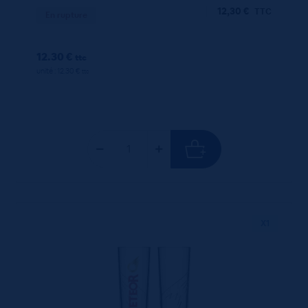
12,30
€
TTC
En rupture
12.30 €
ttc
unité : 12.30 €
ttc
X1