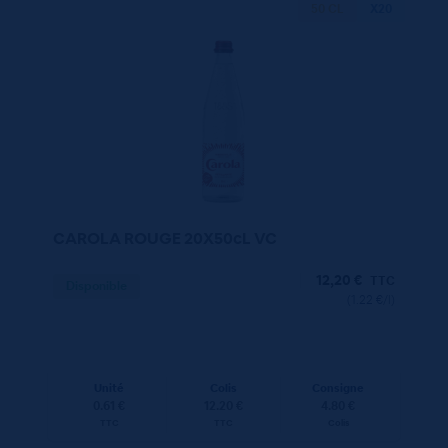
50 CL
X20
CAROLA ROUGE 20X50cL VC
12,20
€
TTC
Disponible
(1.22 €/l)
Unité
Colis
Consigne
0.61 €
12.20 €
4.80 €
TTC
TTC
Colis