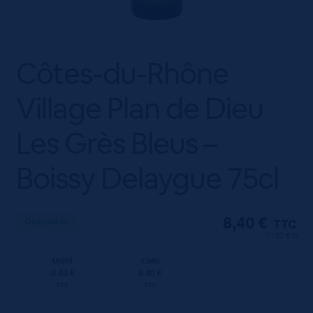
Côtes-du-Rhône
Village Plan de Dieu
Les Grès Bleus –
Boissy Delaygue 75cl
8,40
€
Disponible
TTC
(11.20 €/l)
Unité
Colis
8.40 €
8.40 €
TTC
TTC