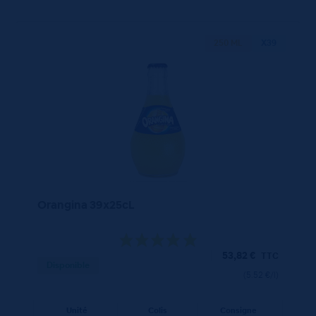
250 ML
X39
Orangina 39x25cL
53,82
€
TTC
Disponible
(5.52 €/l)
Unité
Colis
Consigne