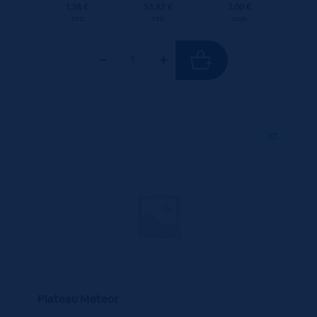
1.38 €
53.82 €
7.00 €
TTC
TTC
Colis
X1
Plateau Meteor