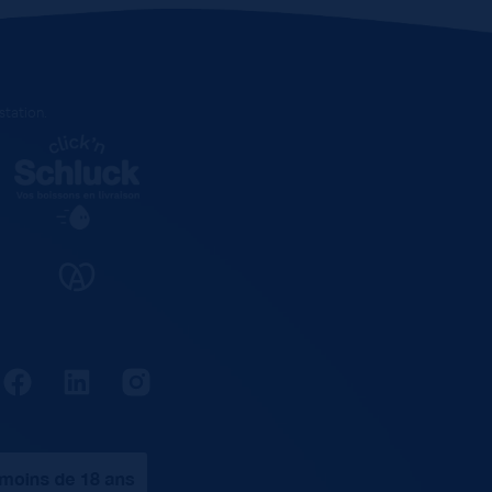
estation
.