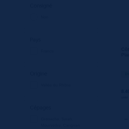
Consigné
Non
Pays
Côt
France
Pla
Ble
75c
Origine
Di
Vallée du Rhône
8.4
unité
Cépages
Grenache, Syrah,
Mourvèdre, Carignan