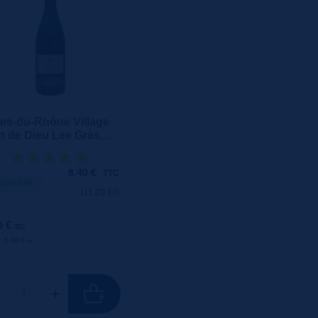
es-du-Rhône Village
n de Dieu Les Grès
us – Boissy Delaygue
l
8,40
€
TTC
sponible
(11.20 €/l)
0 €
ttc
 : 8.40 €
ttc