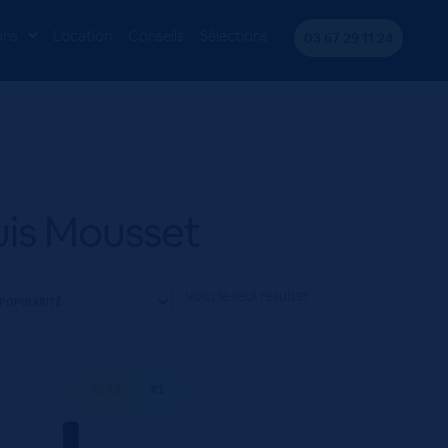
ons
Location
Conseils
Sélections
03 67 29 11 24
uis Mousset
Voici le seul résultat
75 CL
X1