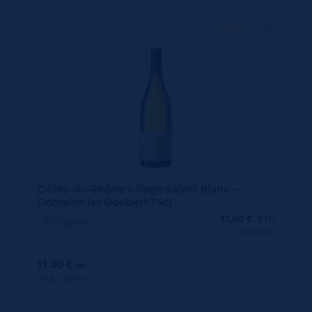
75 CL
X1
Côtes-du-Rhône Village Sablet Blanc –
Domaine les Goubert 75cl
11,00
€
TTC
En rupture
(14.67 €/l)
11.00 €
ttc
unité : 11.00 €
ttc