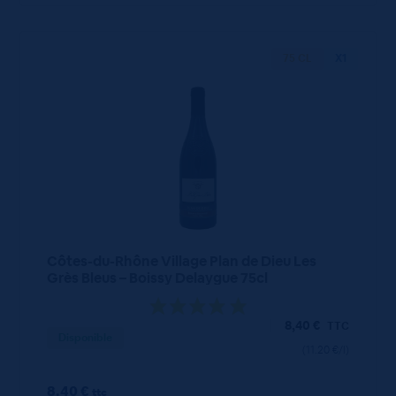
75 CL
X1
Côtes-du-Rhône Village Plan de Dieu Les
Grès Bleus – Boissy Delaygue 75cl
8,40
€
TTC
Disponible
(11.20 €/l)
8.40 €
ttc