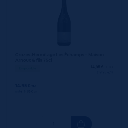
Crozes-Hermitage Les Échamps – Maison
Arnoux & fils 75cl
14,95
€
TTC
Disponible
(19.93 €/l)
14.95 €
ttc
unité : 14.95 €
ttc