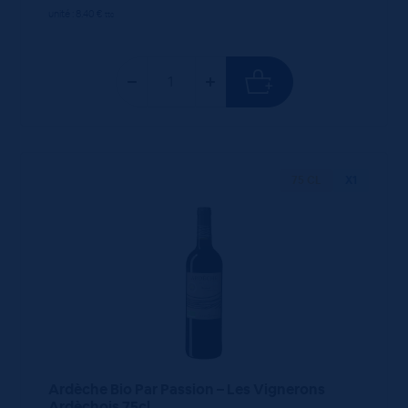
unité : 8.40 €
ttc
75 CL
X1
Ardèche Bio Par Passion – Les Vignerons
Ardèchois 75cl