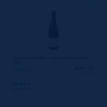
75 CL
X1
Gigondas Tradition – Domaine les Goubert
75cl
20,30
€
TTC
Disponible
(27.07 €/l)
20.30 €
ttc
unité : 20.30 €
ttc