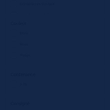
Domaine Les Goubert
Les Vignerons Ardèchois
Couleur
Louis Mousset
Blanc
Maison Arnoux et Fils
Rose
Maison Ogier
Rouge
Ogier
Contenance
0.75
Consigné