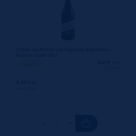
Côtes-du-Rhône Les Caprices d’Antoine –
Maison Ogier 75cl
8,47
€
TTC
Disponible
(11.29 €/l)
8.47 €
ttc
unité : 8.47 €
ttc