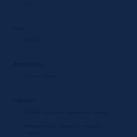
Non
Pays
France
Appellation
Côtes du Rhône
Cépages
Clairette, roussanne, bourboulenc, viognier
Grenache blanc, roussanne, marsanne,
viognier