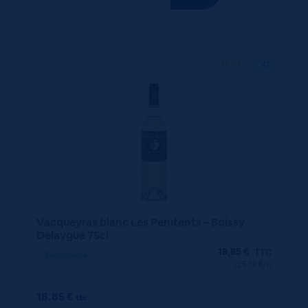
75 CL
X1
Vacqueyras blanc Les Pénitents – Boissy
Delaygue 75cl
18,85
€
TTC
Disponible
(25.13 €/l)
18.85 €
ttc