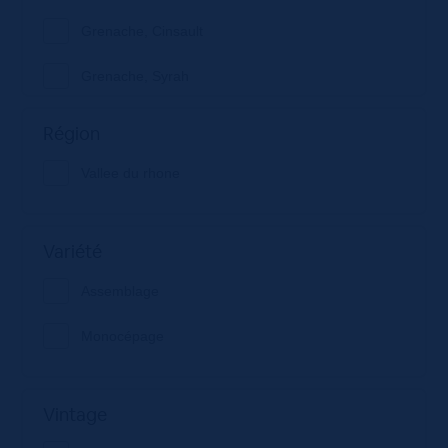
Grenache, Cinsault
Grenache, Syrah
Grenache, Syrah, Mourvèdre
Région
Grenache, Syrah, Mourvèdre, Carignan
Vallee du rhone
Grenache, Syrah, Mourvèdre, Cinsault
Variété
Grenache, Syrah, mourvèdre, Cinsault,
Clairette
Assemblage
Merlot, Carignan, Marsellan
Monocépage
Syrah
Vintage
Syrah, Grenache