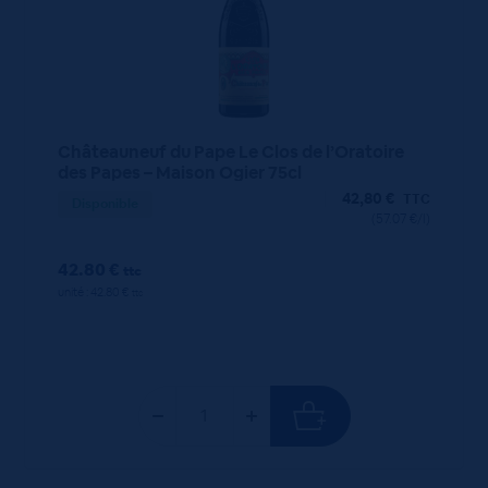
Châteauneuf du Pape Le Clos de l’Oratoire
des Papes – Maison Ogier 75cl
42,80
€
TTC
Disponible
(57.07 €/l)
42.80 €
ttc
unité : 42.80 €
ttc