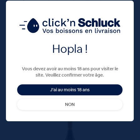
Drôme Bio Val Soleu rosé – Celliers des
Dauphins 75cl
6,95
€
TTC
En rupture
(9.27 €/l)
6.95 €
ttc
unité : 6.95 €
ttc
Hopla !
Vous devez avoir au moins 18 ans pour visiter le
site. Veuillez confirmer votre âge.
J'ai au moins 18 ans
NON
75 CL
X1