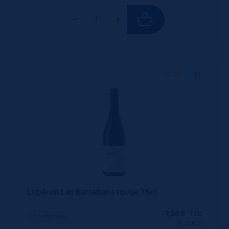
75 CL
X1
Lubéron Les Barrabans rouge 75cl
7,00
€
TTC
En rupture
(9.33 €/l)