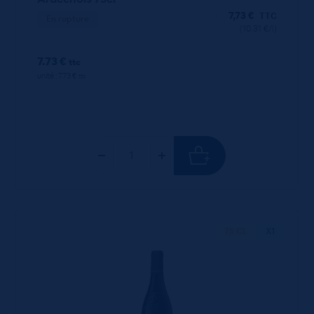
7,73
€
TTC
En rupture
(10.31 €/l)
7.73 €
ttc
unité : 7.73 €
ttc
75 CL
X1