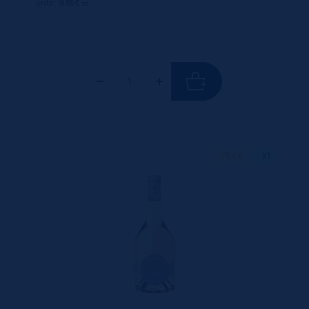
unité : 18.85 €
ttc
75 CL
X1