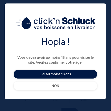
Hopla !
CAROLA BLEU 20X50cL VC
Vous devez avoir au moins 18 ans pour visiter le
site. Veuillez confirmer votre âge.
11,40
€
TTC
J'ai au moins 18 ans
Disponible
(1.14 €/l)
NON
Unité
Colis
Consigne
0.57 €
11.40 €
4.80 €
TTC
TTC
Colis