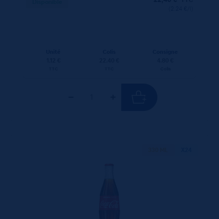
Disponible
(2.24 €/l)
Unité
Colis
Consigne
1.12 €
22.40 €
4.80 €
TTC
TTC
Colis
330 ML
X24