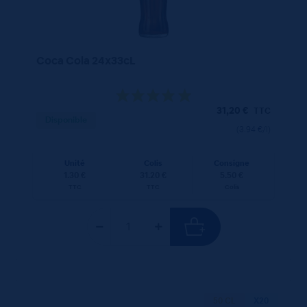
Coca Cola 24x33cL
31,20
€
TTC
Disponible
(3.94 €/l)
Unité
Colis
Consigne
1.30 €
31.20 €
5.50 €
TTC
TTC
Colis
50 CL
X20