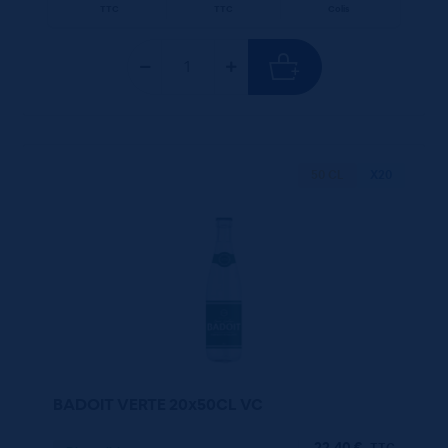
TTC
TTC
Colis
50 CL
X20
BADOIT VERTE 20x50CL VC
22,40
€
TTC