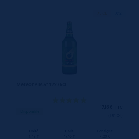
75 CL
X12
Meteor Pils 5° 12x75cL
17,16
€
TTC
Disponible
(1.91 €/l)
Unité
Colis
Consigne
1.43 €
17.16 €
4.20 €