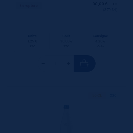
30,00
€
TTC
En rupture
(3.79 €/l)
Unité
Colis
Consigne
1.25 €
30.00 €
4.20 €
TTC
TTC
Colis
50 CL
X20