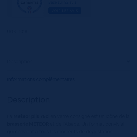
12x75cL
Basé sur 92 avis
VOIR LES AVIS
UGS :
1018
Description
Informations complémentaires
Description
La
Meteor pils 75cl
en verre consigné est un icône de la
brasserie METEOR
et de l’Alsace. Un format convivial
qui convient à tous les moments de dégustation.