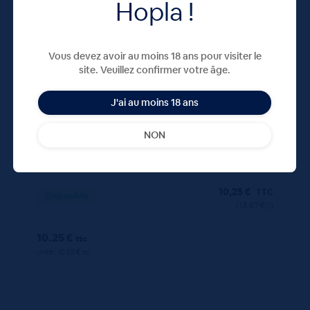
Hopla !
75 CL
X1
Vous devez avoir au moins 18 ans pour visiter le
site. Veuillez confirmer votre âge.
J'ai au moins 18 ans
NON
Riesling Bio Fossiles – Louis Haag 75cl
10,25
€
TTC
Disponible
(13.67 €/l)
10.25 €
ttc
unité : 10.25 €
ttc