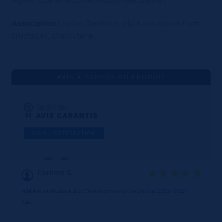
légère. Une amertume houblonnée unique !
Association :
Tartes flambées, plats aux épices fines,
cructacés, charcuterie…
AVIS À PROPOS DU PRODUIT
VOIR L'ATTESTATION
9.9
/10
Corinne S.
Basé sur 92 avis
Publié le 4 août 2026 à 8h30
(Date de commande : Le 21 juillet 2026 à 16h22)
Ras