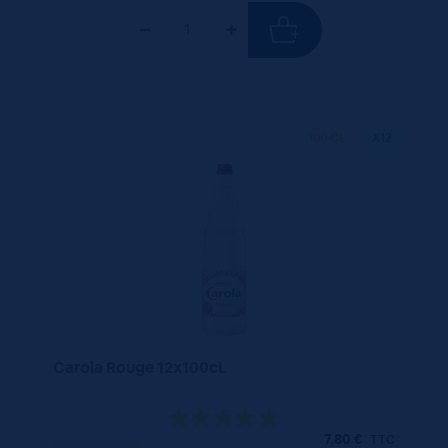
100 CL
X12
Carola Rouge 12x100cL
7,80
€
TTC