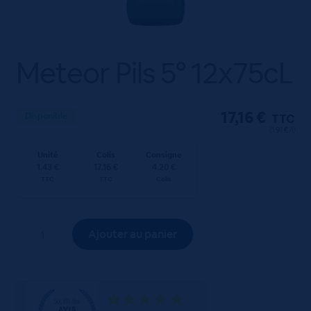
Meteor Pils 5° 12x75cL
17,16
€
Disponible
TTC
(1.91 €/l)
Unité
Colis
Consigne
1.43 €
17.16 €
4.20 €
TTC
TTC
Colis
quantité
Ajouter au panier
de
Meteor
Pils
5°