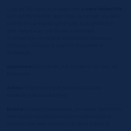
C’est en 1927 que Louis Haag crée la
biere Meteor Pils
avec son fils Frédéric. Avec l’idée de brasser une bière
lumineuse à la mousse généreuse, ils obtiennent un
goût unique avec une finesse aromatique
incomparable en mariant des houblons supérieurs
d’origines Tchèques (le Saaz) et Alsacienne (le
Strisselpalt).
Apparence :
Robe dorée, à la mousse écrue avec de
fines bulles.
Arôme :
Très prononcé et parfumé avec une
dominance de houblon floral.
Bouche :
Finement houblonnée, on ressent l’amertume
et le houblon Strisselspalt s’exprime dans toute sa
noblesse. Elle reste pourtant très facile à boire et