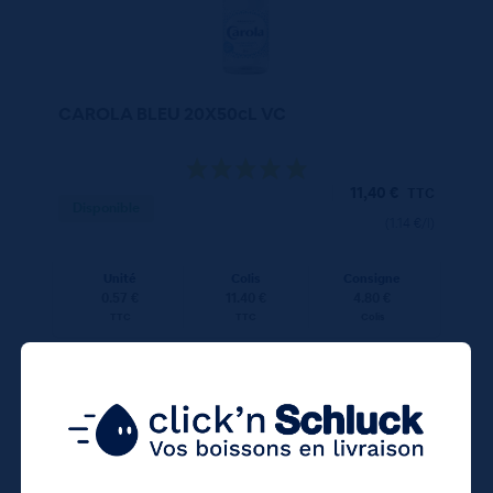
CAROLA BLEU 20X50cL VC
11,40
€
TTC
Disponible
(1.14 €/l)
Unité
Colis
Consigne
0.57 €
11.40 €
4.80 €
TTC
TTC
Colis