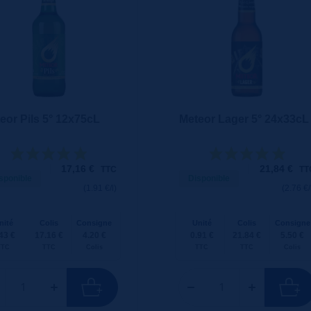
eor Pils 5° 12x75cL
Meteor Lager 5° 24x33cL
17,16
€
21,84
€
TTC
TT
sponible
Disponible
(1.91 €/l)
(2.76 €/
nité
Colis
Consigne
Unité
Colis
Consigne
43 €
17.16 €
4.20 €
0.91 €
21.84 €
5.50 €
TTC
TTC
Colis
TTC
TTC
Colis