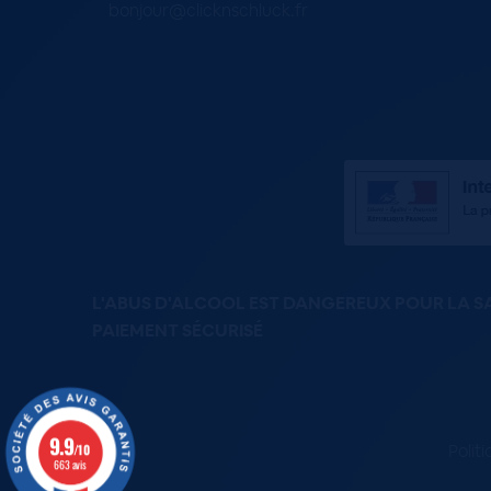
bonjour@clicknschluck.fr
L'ABUS D'ALCOOL EST DANGEREUX POUR LA 
PAIEMENT SÉCURISÉ
9.9
Polit
/10
663 avis