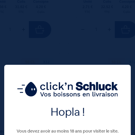
nité
Colis
Consigne
Unité
Colis
Consigne
66 €
31.92 €
4.20 €
2.71 €
32.52 €
4.20 €
TTC
TTC
Colis
TTC
TTC
Colis
50 CL
X12
50 CL
X1
Hopla !
Vous devez avoir au moins 18 ans pour visiter le site.
eor Pils Boite 5°
Meteor Ipa Boite 6,2°