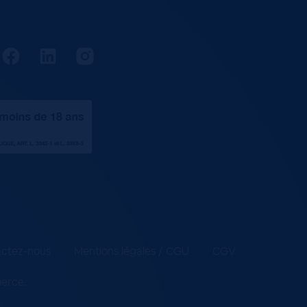
ctez-nous
Mentions légales / CGU
CGV
merce
.