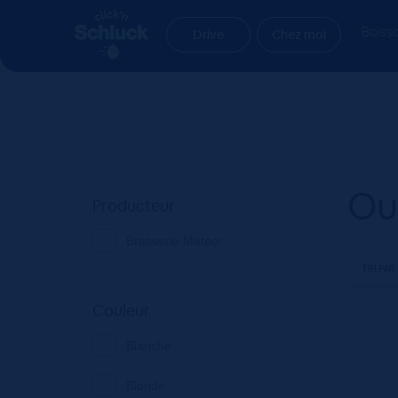
Aller
Aller
Accueil
Produit locale
Oui
à
au
Boiss
Drive
Chez moi
la
contenu
navigation
Ou
Producteur
Brasserie Meteor
Couleur
Blanche
Blonde