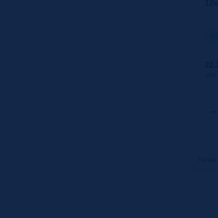
12
Di
22.
unité