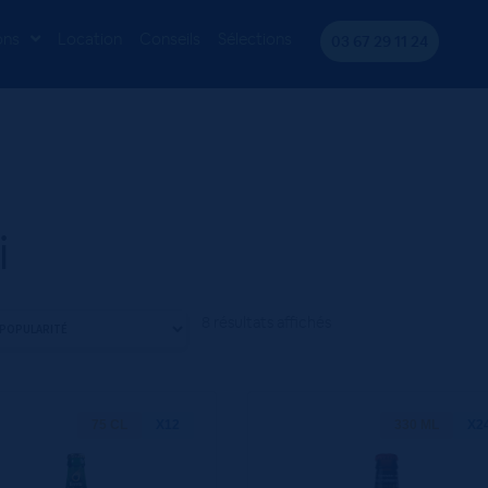
ons
Location
Conseils
Sélections
03 67 29 11 24
i
8 résultats affichés
75 CL
X12
330 ML
X2