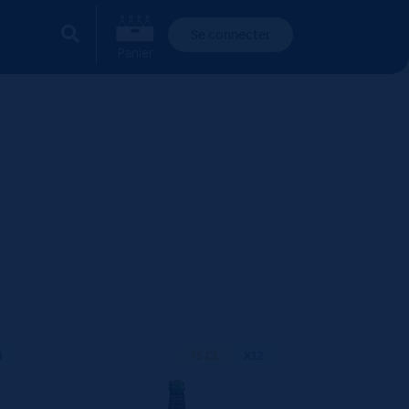
Se connecter
Panier
4
75 CL
X12