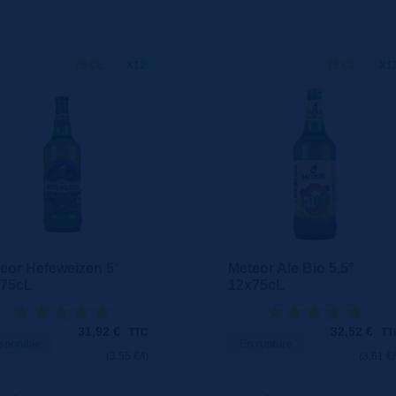
75 CL
X12
75 CL
X1
eor Hefeweizen 5°
Meteor Ale Bio 5,5°
x75cL
12x75cL
31,92
€
32,52
€
TTC
TT
sponible
En rupture
(3.55 €/l)
(3.61 €/