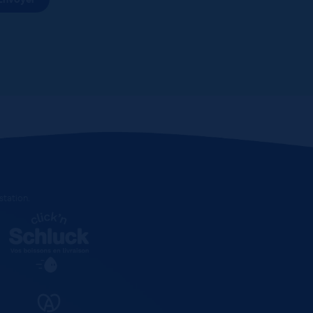
estation
.