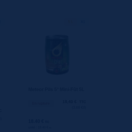
2
5 L
X1
Meteor Pils 5° Mini-Fût 5L
18,40
€
TTC
En rupture
(3.68 €/l)
C
l)
18.40 €
ttc
unité : 18.40 €
ttc