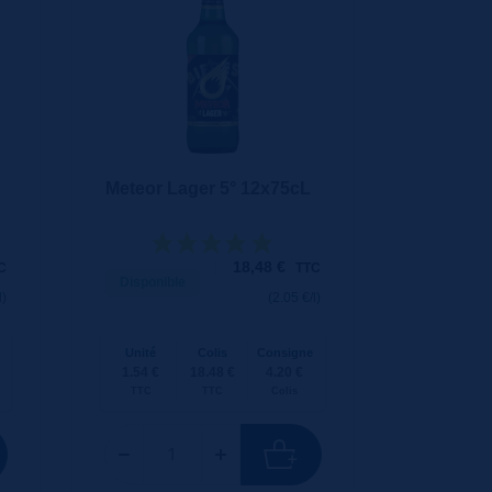
Meteor Lager 5° 12x75cL
18,48
€
C
TTC
Disponible
l)
(2.05 €/l)
Unité
Colis
Consigne
1.54 €
18.48 €
4.20 €
TTC
TTC
Colis