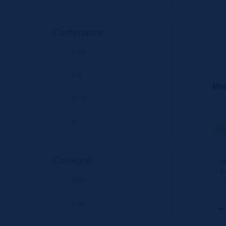
Contenance
0.33
0.5
Met
0.75
5
Di
Consigné
U
1.
Non
true