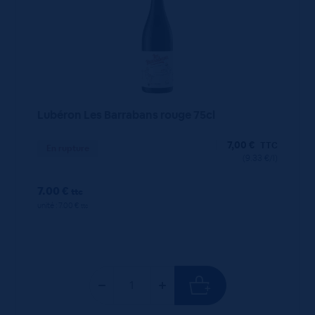
Lubéron Les Barrabans rouge 75cl
7,00
€
TTC
En rupture
(9.33 €/l)
7.00 €
ttc
unité : 7.00 €
ttc