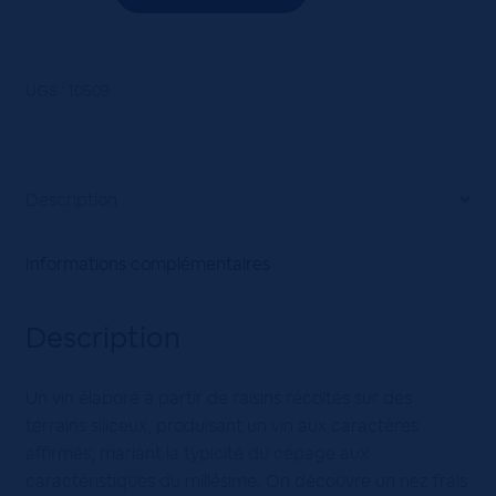
de
Riesling
Réserve
-
UGS :
10509
Cave
de
Turckheim
75cl
Description
Informations complémentaires
Description
Un vin élaboré à partir de raisins récoltés sur des
terrains siliceux, produisant un vin aux caractères
affirmés, mariant la typicité du cépage aux
caractéristiques du millésime. On découvre un nez frais