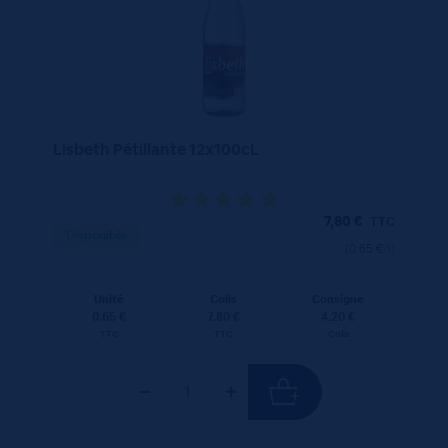
Lisbeth Pétillante 12x100cL
7,80
€
TTC
Disponible
(0.65 €/l)
Unité
Colis
Consigne
0.65 €
7.80 €
4.20 €
TTC
TTC
Colis