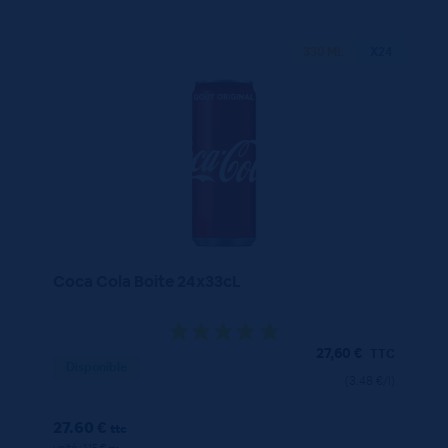
330 ML
X24
Coca Cola Boite 24x33cL
27,60
€
TTC
Disponible
(3.48 €/l)
27.60 €
ttc