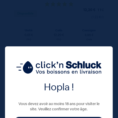
12,20
€
TTC
Disponible
(1.22 €/l)
Unité
Colis
Consigne
0.61 €
12.20 €
4.80 €
TTC
TTC
Colis
Hopla !
250 ML
X39
Vous devez avoir au moins 18 ans pour visiter le
site. Veuillez confirmer votre âge.