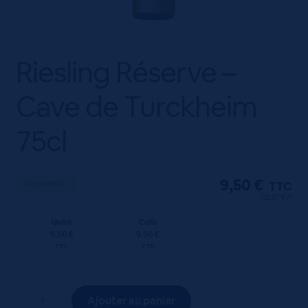
Riesling Réserve –
Cave de Turckheim
75cl
9,50
€
Disponible
TTC
(12.67 €/l)
Unité
Colis
9.50 €
9.50 €
TTC
TTC
quantité
Ajouter au panier