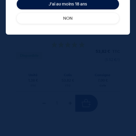
J'ai au moins 18 ans
NON
Orangina 39x25cL
53,82
€
TTC
Disponible
(5.52 €/l)
Unité
Colis
Consigne
1.38 €
53.82 €
7.00 €
TTC
TTC
Colis