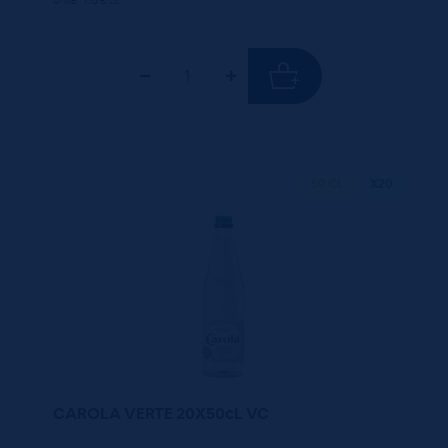
unité : 1.15 €
ttc
50 CL
X20
CAROLA VERTE 20X50cL VC