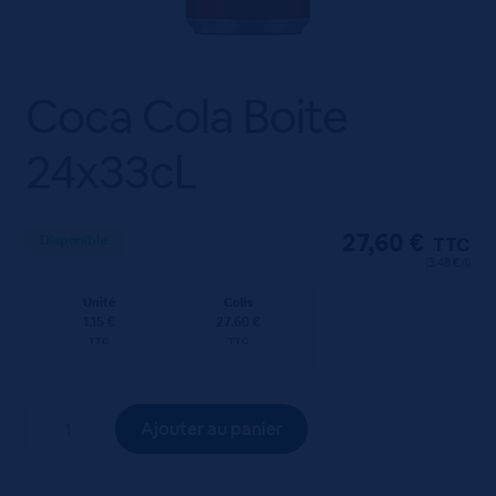
Coca Cola Boite
24x33cL
27,60
€
Disponible
TTC
(3.48 €/l)
Unité
Colis
1.15 €
27.60 €
TTC
TTC
quantité
Ajouter au panier
de
Coca