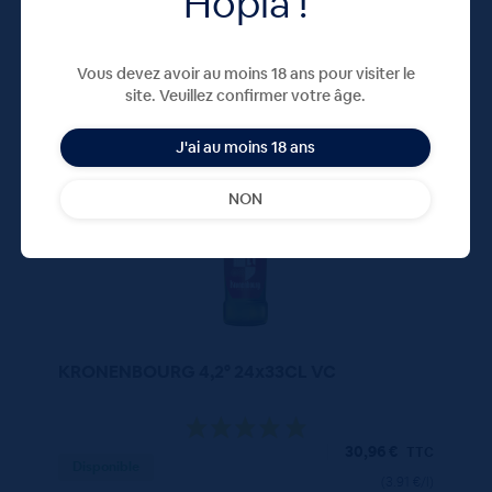
Hopla !
Vous devez avoir au moins 18 ans pour visiter le
site. Veuillez confirmer votre âge.
330 ML
X24
J'ai au moins 18 ans
NON
KRONENBOURG 4,2° 24x33CL VC
30,96
€
TTC
Disponible
(3.91 €/l)