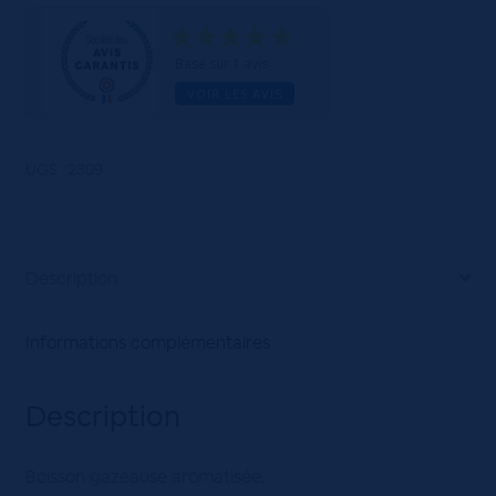
Cola
Boite
24x33cL
Basé sur 1 avis
VOIR LES AVIS
UGS :
2309
Description
Informations complémentaires
Description
Boisson gazeause aromatisée.