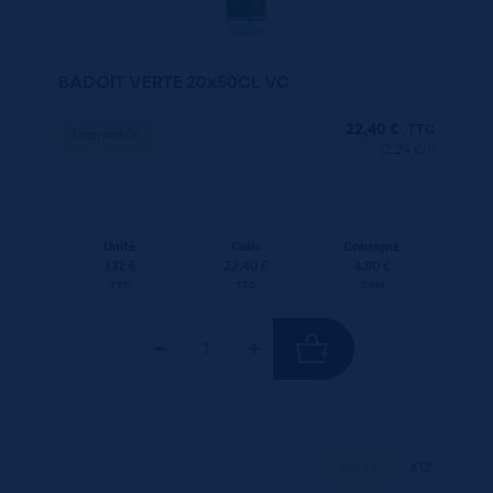
BADOIT VERTE 20x50CL VC
22,40
€
TTC
Disponible
(2.24 €/l)
Unité
Colis
Consigne
1.12 €
22.40 €
4.80 €
TTC
TTC
Colis
100 CL
X12