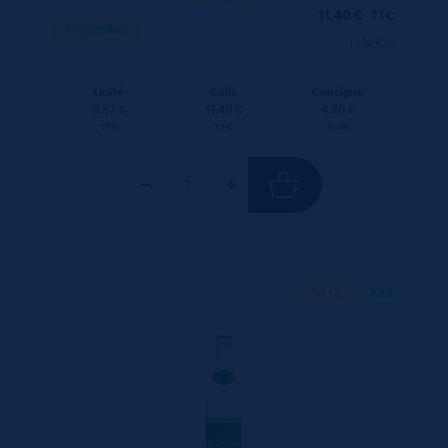
11,40
€
TTC
Disponible
(1.14 €/l)
Unité
Colis
Consigne
0.57 €
11.40 €
4.80 €
TTC
TTC
Colis
50 CL
X20