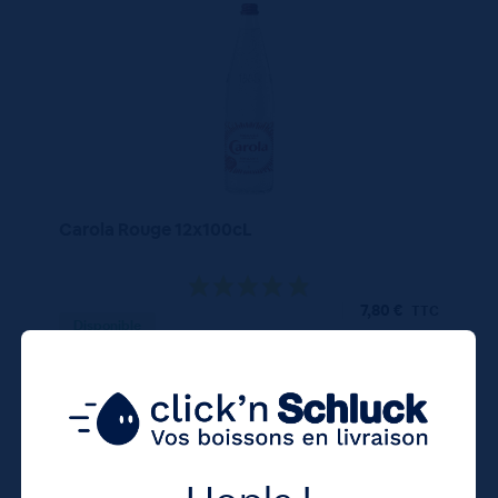
Carola Rouge 12x100cL
7,80
€
TTC
Disponible
(0.65 €/l)
Unité
Colis
Consigne
0.65 €
7.80 €
4.20 €
TTC
TTC
Colis