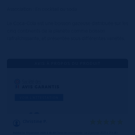
Association : En cocktail ou soda
Le Coca-Cola est une boisson gazeuse distribuée sur les
cinq continents de la planète comme boisson
rafraîchissante, et présentée sous différentes variétés.
AVIS À PROPOS DU PRODUIT
VOIR L'ATTESTATION
10
/10
Christine P.
Basé sur 1 avis
Publié le 13 janvier 2025 à 6h49
(Date de commande : Le 2 janvier 2025 à 21h46)