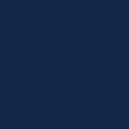
de la Barbade au sein de la distillerie “The West
 mélange d’épices.
 originelle et historique des premiers rhums
 au cœur desquels les cannes à sucre ont été