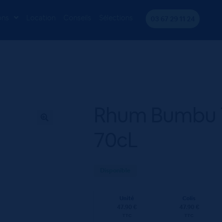
 The Original 40° 70cL
ons
Location
Conseils
Sélections
03 67 29 11 24
Rhum Bumbu T
70cL
Disponible
Unité
Colis
47.90 €
47.90 €
TTC
TTC