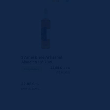
70 CL
X1
S’Amer Bière Artisanal
Alsacien 18° 70cL
22,85
€
TTC
Disponible
(32.64 €/l)
22.85 €
ttc
unité : 22.85 €
ttc