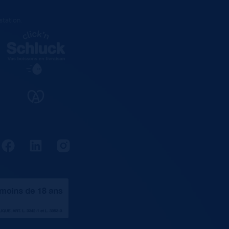
estation
.