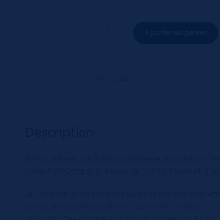
quantité
Ajouter au panier
de
Rhum
Bumbu
The
UGS :
10293
Original
40°
70cL
Description
Bumbu est est une boisson spiritueuse produite sur l’île 
Indies Rum Company” à base de rhum artisanal et d’un
La composition de cette préparation reprend la recette
épicés, très appréciés dans la région des Caraïbes.
Le Bumbu The Original Rum tire ses origines de 8 pays