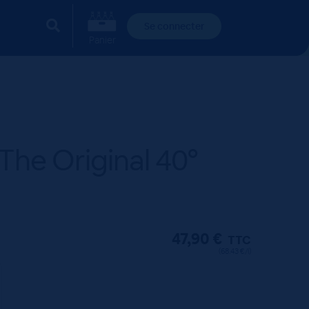
Se connecter
Panier
he Original 40°
47,90
€
TTC
(68.43 €/l)