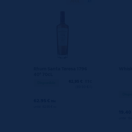
70 CL
X1
Rhum Santa Teresa 1796
Whisk
40° 70cL
62,95
€
TTC
Disponible
(89.93 €/l)
Dispo
62.95 €
ttc
unité : 62.95 €
ttc
19.40
unité : 19