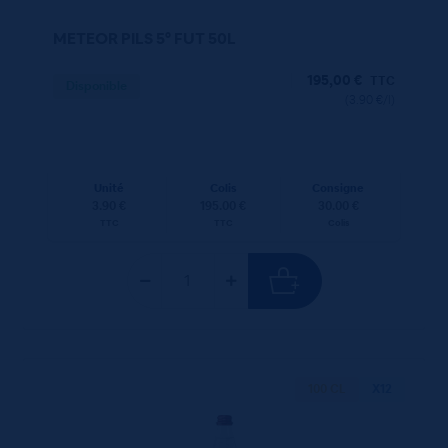
METEOR PILS 5° FUT 50L
195,00
€
TTC
Disponible
(3.90 €/l)
Unité
Colis
Consigne
3.90 €
195.00 €
30.00 €
TTC
TTC
Colis
100 CL
X12