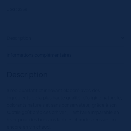
Winter
Spice
UGS :
2259
Monin
70cL
Description
Informations complémentaires
Description
Sirop qualitatif et innovant élaboré avec des
ingrédients de la plus haute qualité, d’origine naturelle,
colorants naturels et sans conservateur, grâce à son
subtile goût d’épices d’hiver , il est l’allié imparable en
hiver pour des boissons lactées chaudes réussies ou
encore en vin chaud.