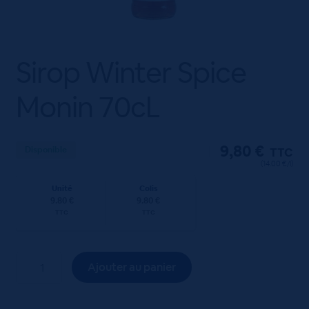
Sirop Winter Spice
Monin 70cL
9,80
€
Disponible
TTC
(14.00 €/l)
Unité
Colis
9.80 €
9.80 €
TTC
TTC
quantité
Ajouter au panier
de
Sirop