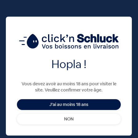
75 CL
X12
Hopla !
Vous devez avoir au moins 18 ans pour visiter le
site. Veuillez confirmer votre âge.
Meteor Pils 5° 12x75cL
J'ai au moins 18 ans
17,16
€
TTC
NON
Disponible
(1.91 €/l)