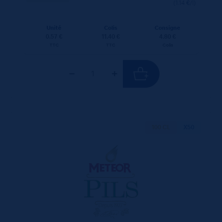
(1.14 €/l)
Unité
Colis
Consigne
0.57 €
11.40 €
4.80 €
TTC
TTC
Colis
100 CL
X50