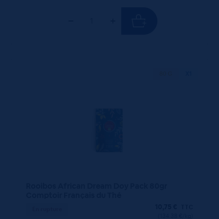
80 G
X1
Rooibos African Dream Doy Pack 80gr
Comptoir Français du Thé
10,75
€
TTC
En rupture
(134.38 €/kg)