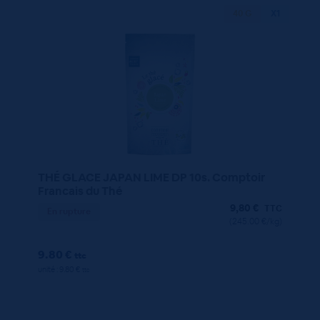
40 G
X1
THÉ GLACE JAPAN LIME DP 10s. Comptoir
Francais du Thé
9,80
€
TTC
En rupture
(245.00 €/kg)
9.80 €
ttc
unité : 9.80 €
ttc