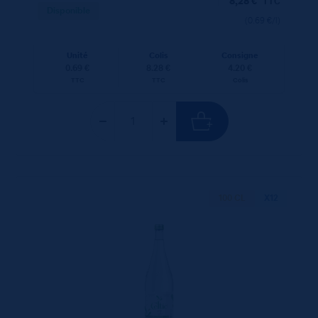
8,28
€
TTC
Disponible
(0.69 €/l)
Unité
Colis
Consigne
0.69 €
8.28 €
4.20 €
TTC
TTC
Colis
100 CL
X12