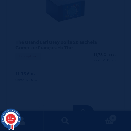
Thé Grand Earl Grey Boite 20 sachets
Comptoir Français du Thé
11,75
€
TTC
En rupture
(293.75 €/kg)
11.75 €
ttc
unité : 11.75 €
ttc
9.9
0
/10
663 avis