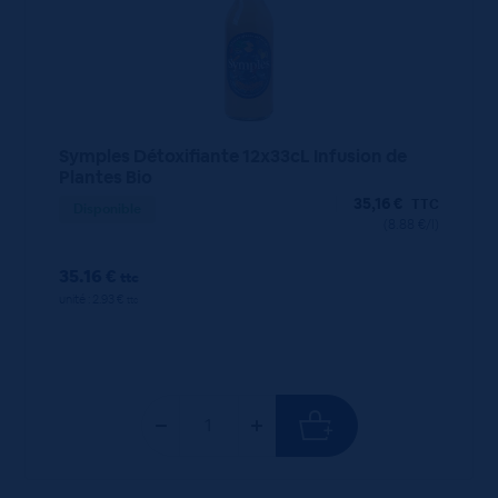
Symples Détoxifiante 12x33cL Infusion de
Plantes Bio
35,16
€
TTC
Disponible
(8.88 €/l)
35.16 €
ttc
unité : 2.93 €
ttc