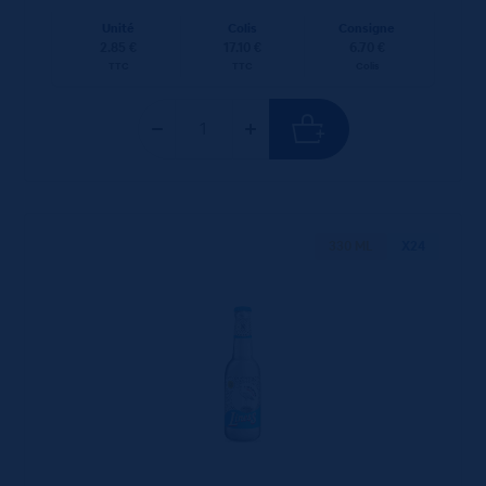
Unité
Colis
Consigne
2.85 €
17.10 €
6.70 €
TTC
TTC
Colis
330 ML
X24