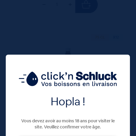
75 CL
X12
Hopla !
Jus de Tomate Sautter Bio 12x75cL
31,80
€
TTC
Vous devez avoir au moins 18 ans pour visiter le
Disponible
(3.53 €/l)
site. Veuillez confirmer votre âge.