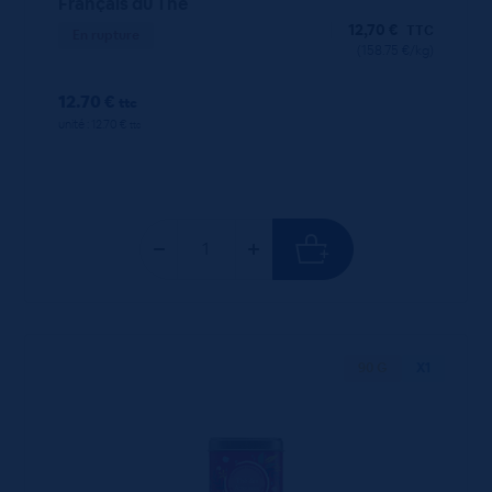
Français du Thé
12,70
€
TTC
En rupture
(158.75 €/kg)
12.70 €
ttc
unité : 12.70 €
ttc
90 G
X1