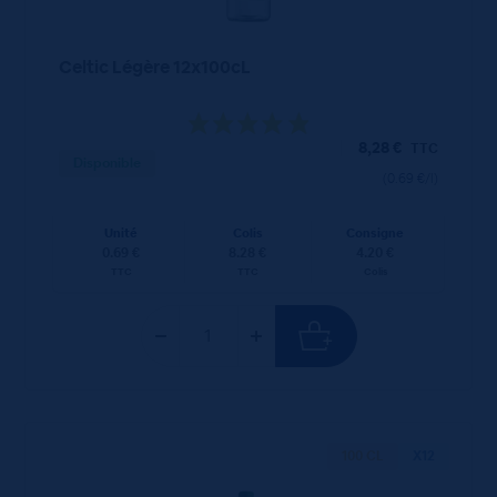
Celtic Légère 12x100cL
8,28
€
TTC
Disponible
(0.69 €/l)
Unité
Colis
Consigne
0.69 €
8.28 €
4.20 €
TTC
TTC
Colis
100 CL
X12