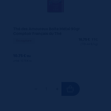
Thé des Amoureux Boite Métal 90gr
Comptoir Français du Thé
10,75
€
TTC
En rupture
(119.44 €/kg)
10.75 €
ttc
unité : 10.75 €
ttc