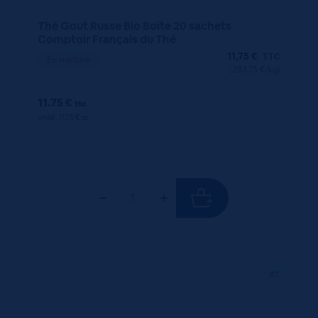
Thé Gout Russe Bio Boite 20 sachets
Comptoir Français du Thé
11,75
€
TTC
En rupture
(293.75 €/kg)
11.75 €
ttc
unité : 11.75 €
ttc
X1