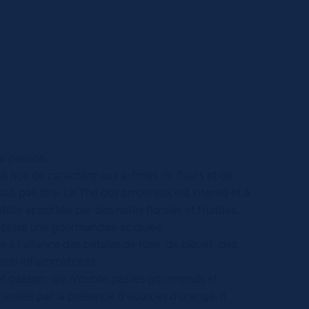
a passion.
é noir de caractère aux arômes de fleurs et de
sait pas dire. Le Thé des amoureux est intense et à
tilité apportée par des notes florales et fruitées.
catesse une gourmandise acidulée.
 à l’alliance des pétales de rose, de bleuet, des
anti-inflammatoires.
 passion, qui n’oublie pas les gourmands et
révélés par la présence d’écorces d’orange. Il