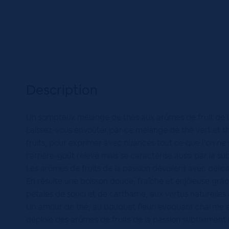
Description
Un sompteux mélange de thés aux arômes de fruit de l
Laissez-vous envoûter par ce mélange de thé vert et th
fruits, pour exprimer avec nuances tout ce que l’on ne 
l’arrière-goût relevé mais se caractérise aussi par la sub
Les arômes de fruits de la passion dévoilent avec déli
En résulte une boisson douce, fraîche et enjôleuse grâce
pétales de souci et de carthame, aux vertus naturelles 
Un amour de thé, au bouquet fleuri évoquant charme et
déploie des arômes de fruits de la passion subtilement 