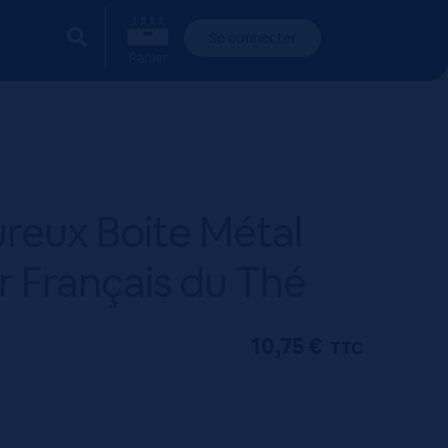
u Thé
Se connecter
Panier
reux Boite Métal
 Français du Thé
10,75
€
TTC