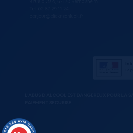
9 rue d'Oslo, 67170 Bernolsheim
Tel. 03 67 29 11 24
bonjour@clicknschluck.fr
L'ABUS D'ALCOOL EST DANGEREUX POUR LA 
PAIEMENT SÉCURISÉ