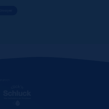
estation
.