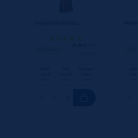
Coca Cola 24x33cL
Meteo
31,20
€
TTC
Disponible
Dispo
(3.94 €/l)
Unité
Colis
Consigne
Unit
1.30 €
31.20 €
5.50 €
0.91 
TTC
TTC
Colis
TTC