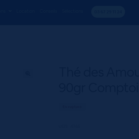
NEMENT
Thé des Amoureux Boite Métal 90gr Comptoir Français d
ons
Location
Conseils
Sélections
03 67 29 11 24
Thé des Amou
90gr Comptoir
En rupture
UGS :
4746