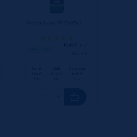
Meteor Lager 5° 12x75cL
18,48
€
TTC
Disponible
(2.05 €/l)
Unité
Colis
Consigne
1.54 €
18.48 €
4.20 €
TTC
TTC
Colis