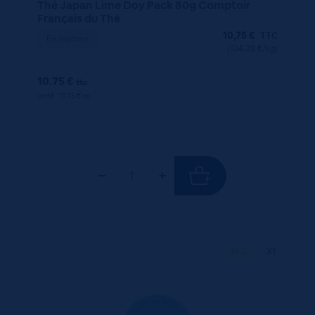
Thé Japan Lime Doy Pack 80g Comptoir
Français du Thé
10,75
€
TTC
En rupture
(134.38 €/kg)
10.75 €
ttc
unité : 10.75 €
ttc
80 G
X1