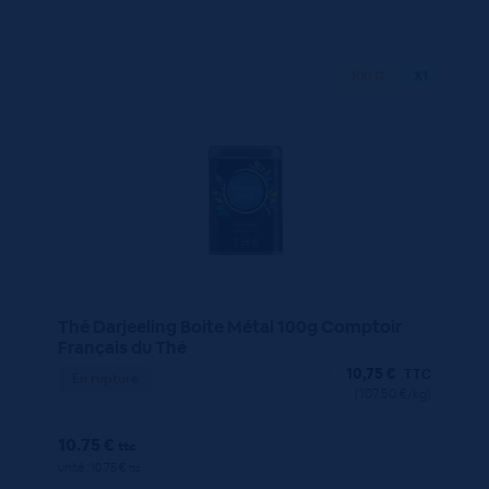
100 G
X1
Thé Darjeeling Boite Métal 100g Comptoir
Français du Thé
10,75
€
TTC
En rupture
(107.50 €/kg)
10.75 €
ttc
unité : 10.75 €
ttc