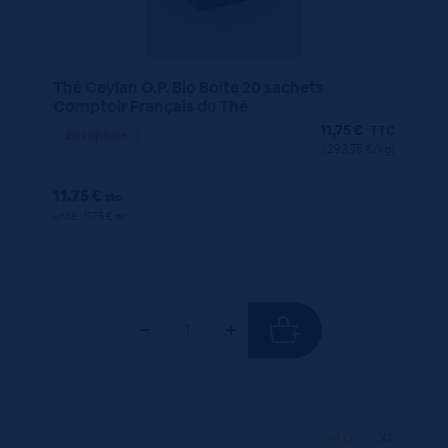
Thé Ceylan O.P. Bio Boite 20 sachets
Comptoir Français du Thé
11,75
€
TTC
En rupture
(293.75 €/kg)
11.75 €
ttc
unité : 11.75 €
ttc
40 G
X1