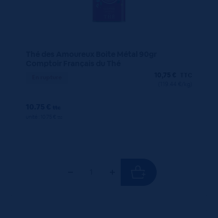
Thé des Amoureux Boite Métal 90gr
Comptoir Français du Thé
10,75
€
TTC
En rupture
(119.44 €/kg)
10.75 €
ttc
unité : 10.75 €
ttc