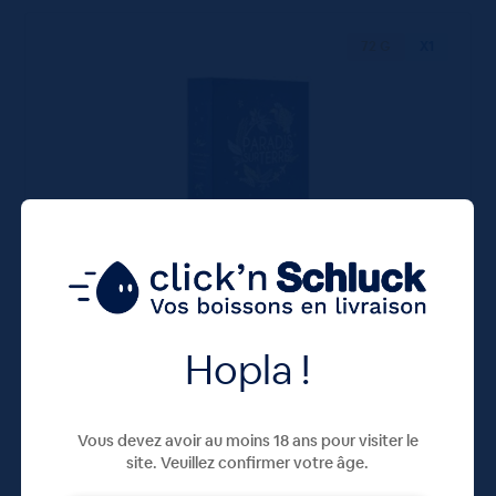
72 G
X1
Coffret Thé Paradis Sur Terre 36 sachets
Comptoir Français du Thé
26,45
€
TTC
Hopla !
En rupture
(367.36 €/kg)
26.45 €
ttc
Vous devez avoir au moins 18 ans pour visiter le
unité : 26.45 €
ttc
site. Veuillez confirmer votre âge.