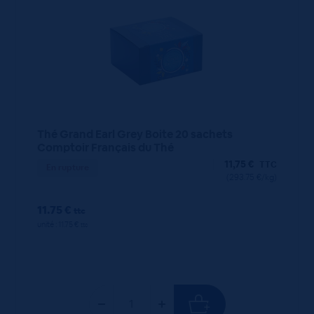
Thé Grand Earl Grey Boite 20 sachets
Comptoir Français du Thé
11,75
€
TTC
En rupture
(293.75 €/kg)
11.75 €
ttc
unité : 11.75 €
ttc