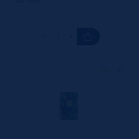
unité : 12.70 €
ttc
80 G
X1