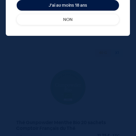
J'ai au moins 18 ans
NON
40 G
X1
Thé Gunpowder Menthe Bio 20 sachets
Comptoir Français du Thé
11,75
€
TTC