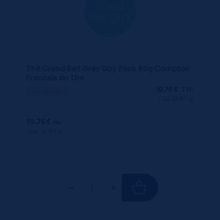
Thé Grand Earl Grey Doy Pack 80g Comptoir
Français du Thé
10,75
€
TTC
En rupture
(134.38 €/kg)
10.75 €
ttc
unité : 10.75 €
ttc