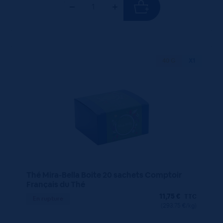
40 G
X1
Thé Mira-Bella Boite 20 sachets Comptoir
Français du Thé
11,75
€
TTC
En rupture
(293.75 €/kg)