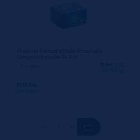
Thé Gout Russe Bio Boite 20 sachets
Comptoir Français du Thé
11,75
€
TTC
En rupture
(293.75 €/kg)
11.75 €
ttc
unité : 11.75 €
ttc