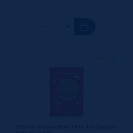
80 G
X1
Thé Noël en Alsace Boite Métal 80g Comptoir
Français du Thé