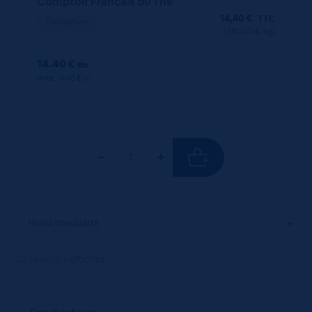
Comptoir Français du Thé
14,40
€
TTC
En rupture
(360.00 €/kg)
14.40 €
ttc
unité : 14.40 €
ttc
20 résultats affichés