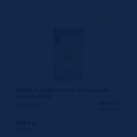
40 G
X1
THÉ GLACE DES OASIS DP 10s. Comptoir
Francais du Thé
9,80
€
TTC
En rupture
(245.00 €/kg)
9.80 €
ttc
unité : 9.80 €
ttc