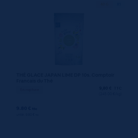
40 G
X1
THÉ GLACE JAPAN LIME DP 10s. Comptoir
Francais du Thé
9,80
€
TTC
En rupture
(245.00 €/kg)
9.80 €
ttc
unité : 9.80 €
ttc