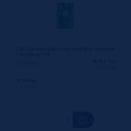
Thé Chai Merveilleux Doy Pack 80g Comptoir
Français du Thé
10,75
€
TTC
En rupture
(134.38 €/kg)
10.75 €
ttc
unité : 10.75 €
ttc