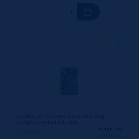
80 G
X1
Rooibos African Dream Doy Pack 80gr
Comptoir Français du Thé
10,75
€
TTC
En rupture
(134.38 €/kg)