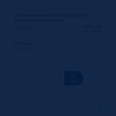
Thé Féérie de Noël Bio Boite 20 sachets
Comptoir Français du Thé
11,75
€
TTC
En rupture
(293.75 €/kg)
11.75 €
ttc
unité : 11.75 €
ttc
40 G
X1