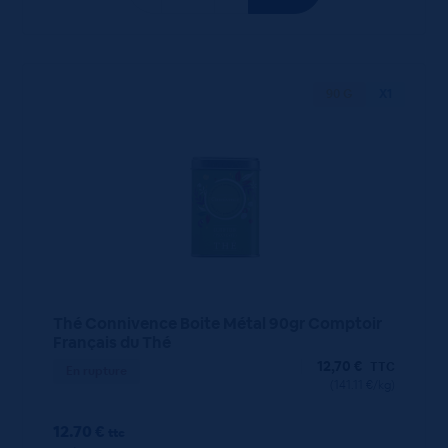
90 G
X1
Thé Connivence Boite Métal 90gr Comptoir
Français du Thé
12,70
€
TTC
En rupture
(141.11 €/kg)
12.70 €
ttc