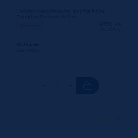
Thé Des Oasis (Menthe) Doy Pack 80g
Comptoir Français du Thé
10,75
€
TTC
En rupture
(134.38 €/kg)
10.75 €
ttc
unité : 10.75 €
ttc
80 G
X1