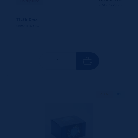
En rupture
(293.75 €/kg)
11.75 €
ttc
unité : 11.75 €
ttc
40 G
X1