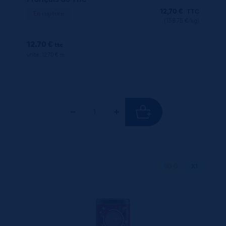
12,70
€
TTC
En rupture
(158.75 €/kg)
12.70 €
ttc
unité : 12.70 €
ttc
90 G
X1