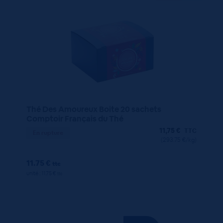
Thé Des Amoureux Boite 20 sachets
Comptoir Français du Thé
11,75
€
TTC
En rupture
(293.75 €/kg)
11.75 €
ttc
unité : 11.75 €
ttc