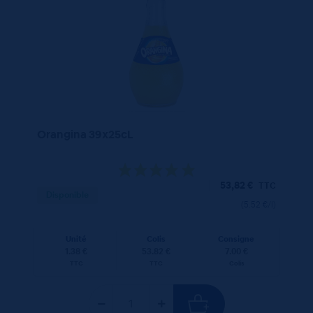
Orangina 39x25cL
53,82
€
TTC
Disponible
(5.52 €/l)
Unité
Colis
Consigne
1.38 €
53.82 €
7.00 €
TTC
TTC
Colis