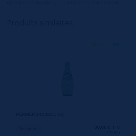
qui vous fait voyager jusqu’au pays du Soleil Levant.
Produits similaires
330 ML
X24
PERRIER 24x33CL VC
30,00
€
TTC
En rupture
(3.79 €/l)