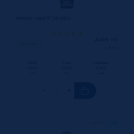
Meteor Lager 5° 24x33cL
21,84
€
TTC
Disponible
(2.76 €/l)
Unité
Colis
Consigne
0.91 €
21.84 €
5.50 €
TTC
TTC
Colis
250 ML
X39