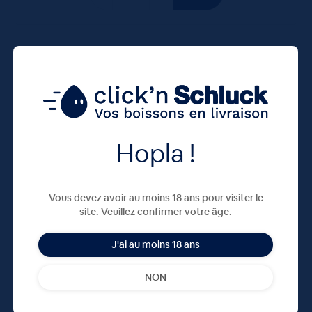
50 CL
X20
Hopla !
Vous devez avoir au moins 18 ans pour visiter le
site. Veuillez confirmer votre âge.
CAROLA VERTE 20X50cL VC
J'ai au moins 18 ans
12,20
€
NON
TTC
Disponible
(1.22 €/l)