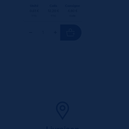
Unité
Colis
Consigne
0.61 €
12.20 €
4.80 €
TTC
TTC
Colis