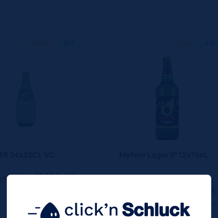
330 ML
X24
75 CL
X12
ER 24x33CL VC
Meteor Lager 5° 12x75cL
30,00
€
TTC
pture
(3.79 €/l)
18,48
€
TTC
Disponible
(2.05 €/l)