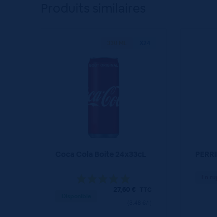
Produits similaires
330 ML
X24
Coca Cola Boite 24x33cL
PERRI
En ru
27,60
€
TTC
Disponible
(3.48 €/l)