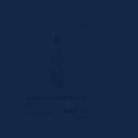
50 CL
X20
CAROLA ROUGE 20X50cL
VC
12,20
€
TTC
Disponible
(1.22 €/l)