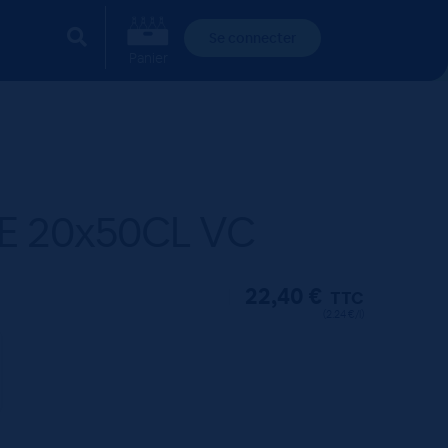
Se connecter
Panier
E 20x50CL VC
22,40
€
TTC
(2.24 €/l)