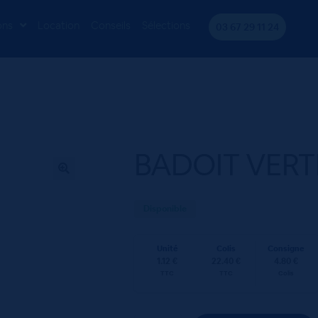
 20x50CL VC
ons
Location
Conseils
Sélections
03 67 29 11 24
BADOIT VERT
Disponible
Unité
Colis
Consigne
1.12 €
22.40 €
4.80 €
TTC
TTC
Colis