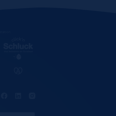
estation
.