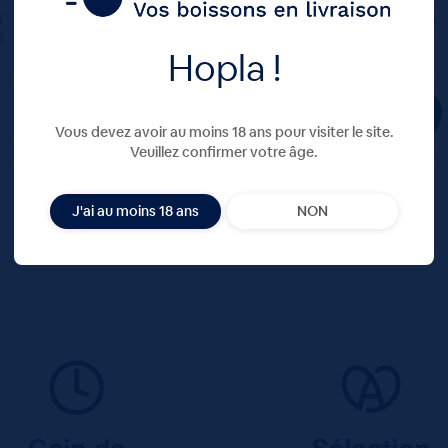
é
Colis
Consigne
Unité
Colis
Consigne
€
30.00 €
4.20 €
1.54 €
18.48 €
4.20 €
Hopla !
TTC
Colis
TTC
TTC
Colis
Vous devez avoir au moins 18 ans pour visiter le site.
Veuillez confirmer votre âge.
J'ai au moins 18 ans
NON