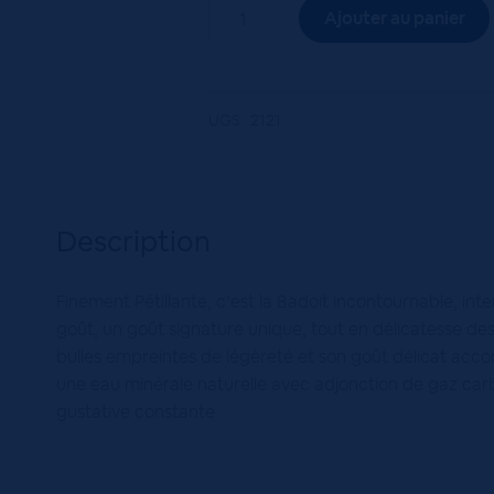
quantité
Ajouter au panier
de
BADOIT
VERTE
20x50CL
UGS :
2121
VC
Description
Finement Pétillante, c’est la Badoit incontournable, intem
goût, un goût signature unique, tout en délicatesse des
bulles empreintes de légèreté et son goût délicat acc
une eau minérale naturelle avec adjonction de gaz carb
gustative constante