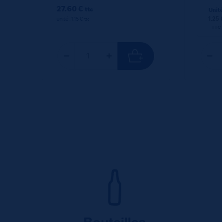
27.60 €
ttc
Unit
1.25 
unité : 1.15 €
ttc
TTC