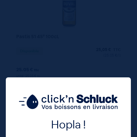
Pastis 51 45° 100cL
25,05
€
TTC
Disponible
(25.05 €/l)
25.05 €
ttc
unité : 25.05 €
ttc
Hopla !