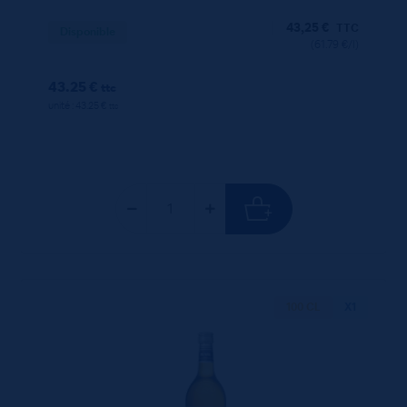
43,25
€
TTC
Disponible
(61.79 €/l)
43.25 €
ttc
unité : 43.25 €
ttc
100 CL
X1