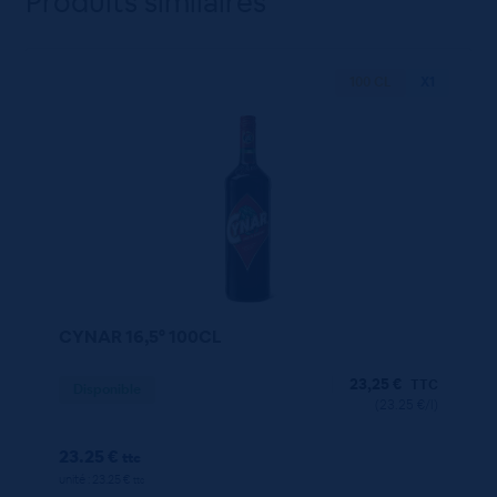
Produits similaires
100 CL
X1
CYNAR 16,5° 100CL
23,25
€
TTC
Disponible
(23.25 €/l)
23.25 €
ttc
unité : 23.25 €
ttc