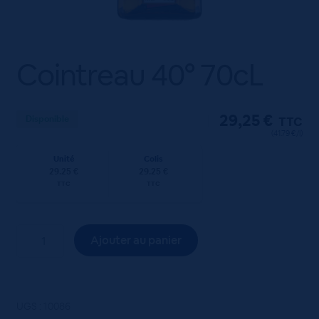
Cointreau 40° 70cL
29,25
€
Disponible
TTC
(41.79 €/l)
Unité
Colis
29.25 €
29.25 €
TTC
TTC
quantité
Ajouter au panier
de
Cointreau
40°
70cL
UGS :
10086