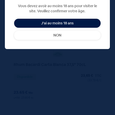
Vous devez avoir au moins 18 ans pour visiter le
70 CL
X1
site. Veuillez confirmer votre âge.
J'ai au moins 18 ans
NON
Rhum Bacardi Carta Blanca 37,5° 70cL
23,65
€
TTC
Disponible
(33.79 €/l)
23.65 €
ttc
unité : 23.65 €
ttc