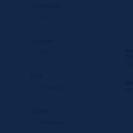
Contenance
0.7
Consigné
Don
Non
70
Di
Pays
50.
Philippines
unité
Origine
Philippines