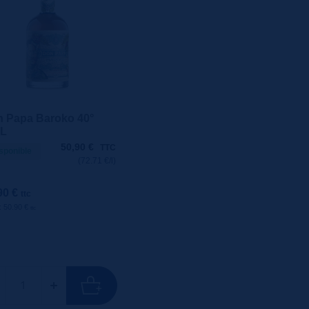
 Papa Baroko 40°
cL
50,90
€
TTC
sponible
(72.71 €/l)
90 €
ttc
 : 50.90 €
ttc