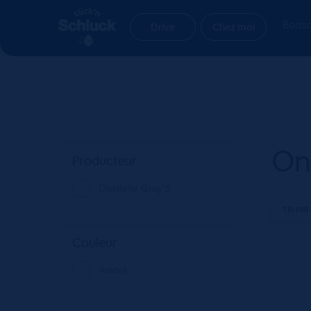
Aller
Aller
Accueil
Produit flavors
Onctueux, Fruits confit
à
au
Boiss
Drive
Chez moi
la
contenu
navigation
Onc
Producteur
Distillerie Gray'S
Couleur
Ambré