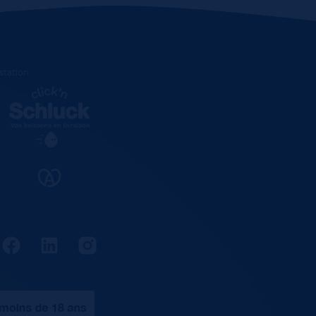
estation
.