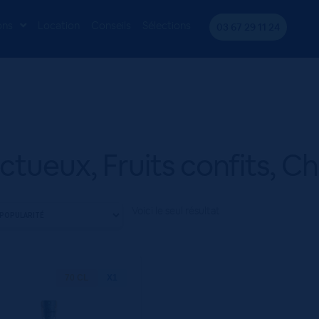
s, Charnu
ons
Location
Conseils
Sélections
03 67 29 11 24
tueux, Fruits confits, C
Voici le seul résultat
70 CL
X1