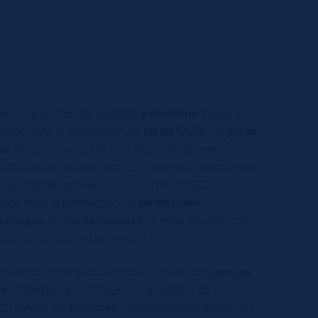
est une entreprise familiale
alsacienne
basée à
ialisée dans la production de
jus de fruits
, de
jus de
es
depuis plus de 125 ans. Elle a été fondée en
tter, qui a su tirer parti de la grande quantité de
 dans la région rhénane. À partir de 1953,
lancée dans la production de
jus de fruits
,
ts rouges
, les
jus de légumes
et enfin les parfums
ntèle toujours plus exigeante.
s de quarante produits, comprenant des
purs jus
,
re
. L’équipe, qui compte une quinzaine de
00 tonnes de
pommes
, principalement issues des