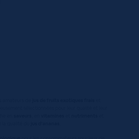
les amateurs de
jus de fruits exotiques frais
et
neusement sélectionnées pour leur qualité et leur
iche en
saveurs
, en
vitamines
et
nutriments
et
i la qualité du
jus d’ananas
.
cologique
pour les consommateurs soucieux de