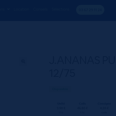
ANAS PUR JUS SAUTTER 12/75
ons
Location
Conseils
Sélections
03 67 29 11 24
J.ANANAS PU
12/75
Disponible
Unité
Colis
Consigne
3.90 €
46.80 €
4.20 €
TTC
TTC
Colis