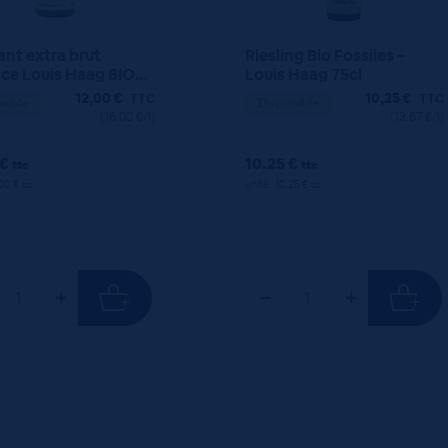
nt extra brut
Riesling Bio Fossiles –
ace Louis Haag BIO
Louis Haag 75cl
12,00
€
10,25
€
TTC
TTC
nible
Disponible
(16.00 €/l)
(13.67 €/l)
 €
10.25 €
ttc
ttc
.00 €
unité : 10.25 €
ttc
ttc