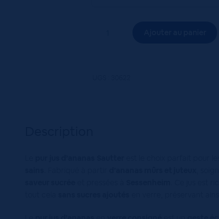
quantité
Ajouter au panier
de
J.ANANAS
PUR
JUS
UGS :
30622
SAUTTER
12/75
Description
Le
pur
jus d’ananas
Sautter
est le choix parfait pour 
sains
. Fabriqué à partir
d’ananas mûrs et juteux
, soig
saveur sucrée
et pressées à
Sessenheim
. Ce jus est r
tout cela
sans sucres ajoutés
en verre, préservant ains
Le
pur jus d’ananas
en
verre consigné
est un
geste é