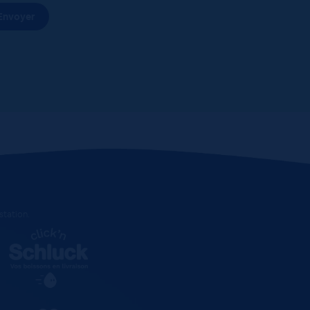
estation
.