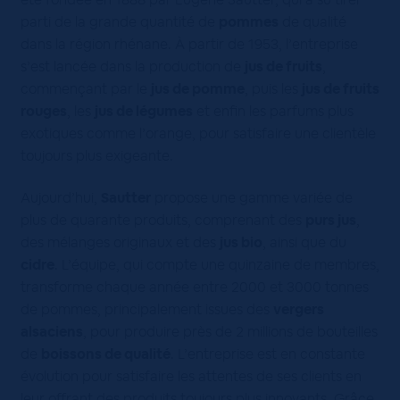
parti de la grande quantité de
pommes
de qualité
dans la région rhénane. À partir de 1953, l’entreprise
s’est lancée dans la production de
jus de fruits
,
commençant par le
jus de pomme
, puis les
jus de fruits
rouges
, les
jus de légumes
et enfin les parfums plus
exotiques comme l’orange, pour satisfaire une clientèle
toujours plus exigeante.
Aujourd’hui,
Sautter
propose une gamme variée de
plus de quarante produits, comprenant des
purs jus
,
des mélanges originaux et des
jus bio
, ainsi que du
cidre
. L’équipe, qui compte une quinzaine de membres,
transforme chaque année entre 2000 et 3000 tonnes
de pommes, principalement issues des
vergers
alsaciens
, pour produire près de 2 millions de bouteilles
de
boissons de qualité
. L’entreprise est en constante
évolution pour satisfaire les attentes de ses clients en
leur offrant des produits toujours plus innovants. Grâce