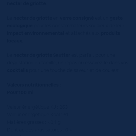
nectar de griotte
.
Le
nectar de griotte
en
verre consigné
est un
geste
écologique
pour les consommateurs soucieux de leur
impact environnemental
et attachés aux
produits
locaux
.
Le
nectar de griotte Sautter
est parfait pour une
dégustation en famille, un repas ou essayez-le dans vos
cocktails
pour une touche de saveur et de couleur.
Valeurs nutritionnelles :
Pour 100 ml
Valeur énergétique KJ : 263
Valeur énergétique Kcal : 61
Matières grasses : <0,1 g
Dont acides gras saturés : 0 g