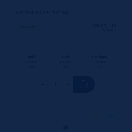
METEOR PILS 5° FUT 30L
117,00
€
TTC
Disponible
(3.90 €/l)
Unité
Colis
Consigne
3.90 €
117.00 €
30.00 €
TTC
TTC
Colis
50 CL
X20