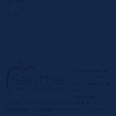
Glucides : 15 g
Dont sucres : 10 g
Fibres : <0,5 g
Protéines : <0,5 g
Sel : 0,01 g
La
cidrerie Sautter
est une entreprise
familiale
alsacienne
basée à
Sessenheim
,
spécialisée dans la production de
jus de fruits
, de
jus
de légumes
et de
cidres
depuis plus de 125 ans. Elle a
été fondée en 1888 par Eugène Sautter, qui a su tirer