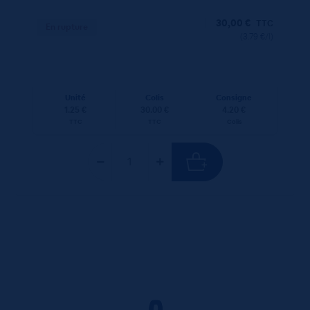
30,00
€
TTC
En rupture
(3.79 €/l)
Unité
Colis
Consigne
1.25 €
30.00 €
4.20 €
TTC
TTC
Colis