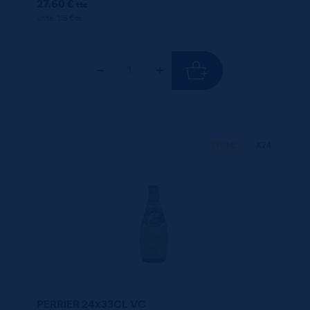
27.60 €
ttc
unité : 1.15 €
ttc
330 ML
X24
PERRIER 24x33CL VC