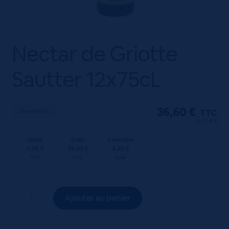
Nectar de Griotte
Sautter 12x75cL
36,60
€
Disponible
TTC
(4.07 €/l)
Unité
Colis
Consigne
3.05 €
36.60 €
4.20 €
TTC
TTC
Colis
quantité
Ajouter au panier
de
Nectar