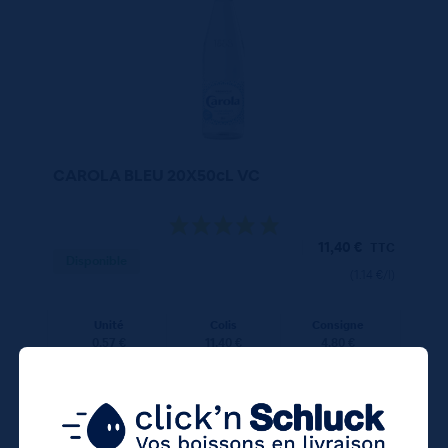
CAROLA BLEU 20X50cL VC
11,40
€
TTC
Disponible
(1.14 €/l)
Unité
Colis
Consigne
0.57 €
11.40 €
4.80 €
TTC
TTC
Colis