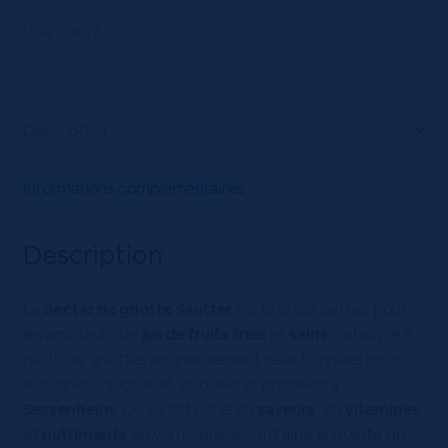
de
Griotte
UGS :
10637
Sautter
12x75cL
Description
Informations complémentaires
Description
Le
nectar de griotte
Sautter
est le choix parfait pour
les amateurs de
jus de fruits frais
et
sains
. Fabriqué à
partir de griottes soigneusement sélectionnées pour
leur saveur sucrée et acidulée et pressées à
Sessenheim
. Ce jus est riche en
saveurs
, en
vitamines
et
nutriments
en verre, préservant ainsi la qualité du