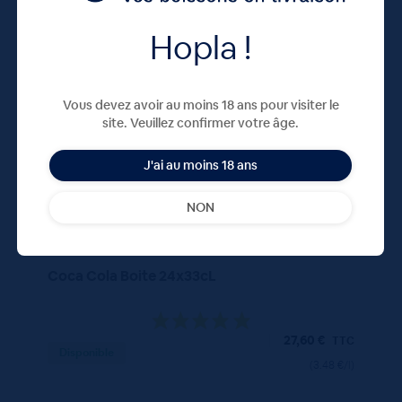
Hopla !
330 ML
X24
Vous devez avoir au moins 18 ans pour visiter le
site. Veuillez confirmer votre âge.
J'ai au moins 18 ans
NON
Coca Cola Boite 24x33cL
27,60
€
TTC
Disponible
(3.48 €/l)