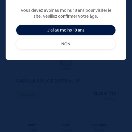
Vous devez avoir au moins 18 ans pour visiter le
50 CL
X20
site. Veuillez confirmer votre âge.
J'ai au moins 18 ans
NON
CAROLA ROUGE 20X50cL VC
12,20
€
TTC
Disponible
(1.22 €/l)
Unité
Colis
Consigne
0.61 €
12.20 €
4.80 €