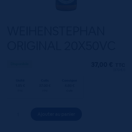
WEIHENSTEPHAN
ORIGINAL 20X50VC
37,00
€
Disponible
TTC
(3.70 €/l)
Unité
Colis
Consigne
1.85 €
37.00 €
4.80 €
TTC
TTC
Colis
quantité
Ajouter au panier
de
WEIHENSTEPHAN