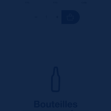
TTC
TTC
Colis