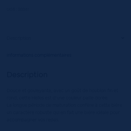
ORIGINAL
20X50VC
UGS :
30341
Description
Informations complémentaires
Description
Douce et gouleyante, avec un goût de houblon fin et
rond, cette Helles est d’une couleur paille dorée.
La longue période de maturation confère à cette bière
un caractère robuste qui en fait une bière idéale pour
accompagner vos repas.