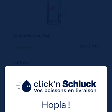
Chope Meteor 25cL
4,00
€
TTC
Disponible
4.00 €
ttc
unité : 4.00 €
ttc
Hopla !