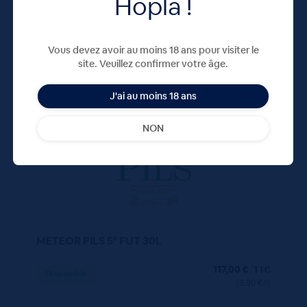
Hopla !
Vous devez avoir au moins 18 ans pour visiter le
site. Veuillez confirmer votre âge.
100 CL
X30
J'ai au moins 18 ans
NON
METEOR PILS 5° FUT 30L
117,00
€
TTC
Disponible
(3.90 €/l)