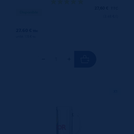
27,60
€
TTC
Disponible
(3.48 €/l)
27.60 €
ttc
unité : 1.15 €
ttc
X1