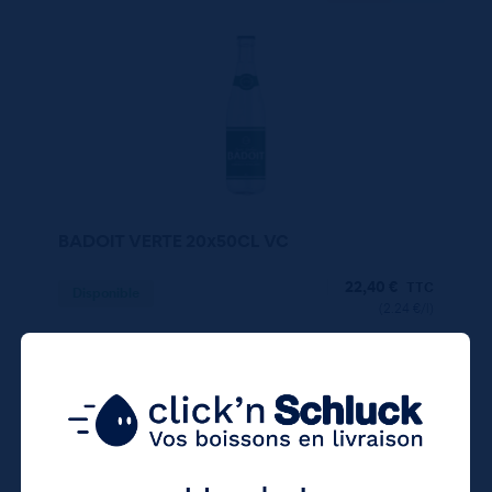
BADOIT VERTE 20x50CL VC
22,40
€
TTC
Disponible
(2.24 €/l)
Unité
Colis
Consigne
1.12 €
22.40 €
4.80 €
TTC
TTC
Colis