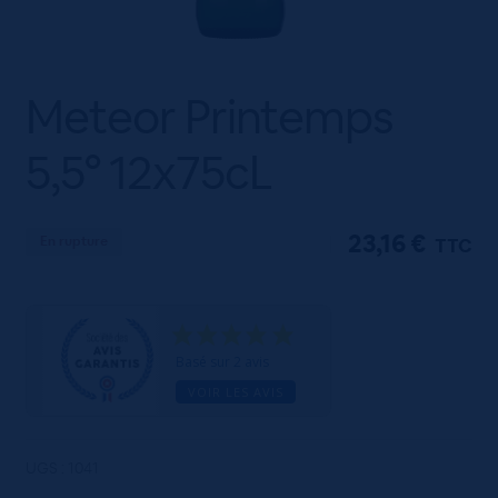
Meteor Printemps
5,5° 12x75cL
23,16
€
En rupture
TTC
Basé sur 2 avis
VOIR LES AVIS
UGS :
1041