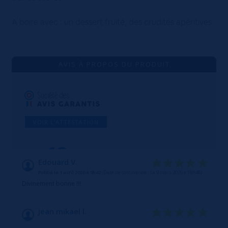
A boire avec : un dessert fruité, des crudités apéritives.
AVIS À PROPOS DU PRODUIT
VOIR L'ATTESTATION
10
/10
Edouard V.
Publié le 1 avril 2026 à 9h42
(Date de commande : Le 9 mars 2026 à 18h48)
Basé sur 2 avis
Divinement bonne !!!
jean mikael l.