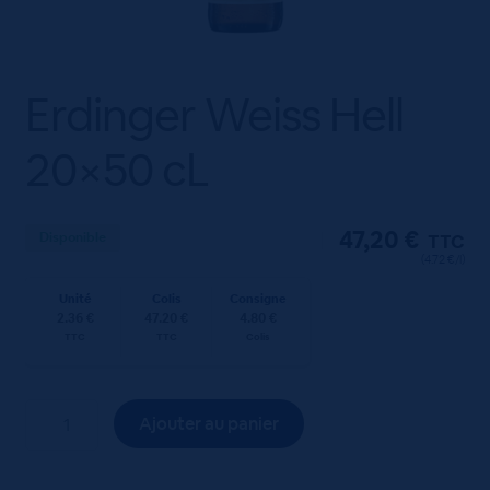
Erdinger Weiss Hell
20×50 cL
47,20
€
Disponible
TTC
(4.72 €/l)
Unité
Colis
Consigne
2.36 €
47.20 €
4.80 €
TTC
TTC
Colis
quantité
Ajouter au panier
de
Erdinger