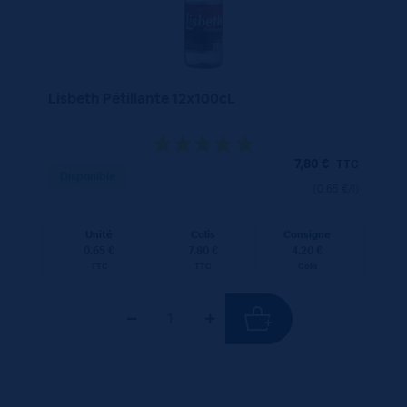
Lisbeth Pétillante 12x100cL
7,80
€
TTC
Disponible
(0.65 €/l)
Unité
Colis
Consigne
0.65 €
7.80 €
4.20 €
TTC
TTC
Colis