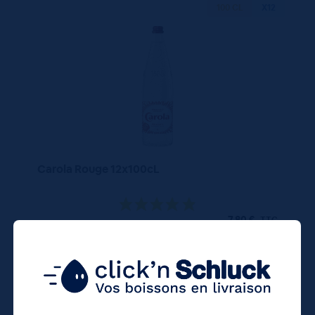
100 CL
X12
Carola Rouge 12x100cL
7,80
€
TTC
Disponible
(0.65 €/l)
Unité
Colis
Consigne
0.65 €
7.80 €
4.20 €
TTC
TTC
Colis