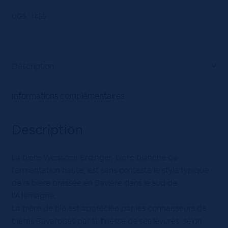
Weiss
Hell
UGS :
1455
20x50
cL
Description
Informations complémentaires
Description
La bière Weissbier Erdinger, bière blanche de
fermentation haute, est sans conteste le style typique
de la bière brassée en Bavière dans le sud de
l’Allemagne.
La bière de blé est appréciée par les connaisseurs de
bières Bavaroises par la finesse de ses levures, selon