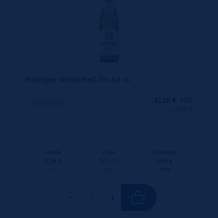
Erdinger Weiss Hell 20×50 cL
47,20
€
TTC
Disponible
(4.72 €/l)
Unité
Colis
Consigne
2.36 €
47.20 €
4.80 €
TTC
TTC
Colis