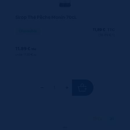
Sirop Thé Pêche Monin 70cL
11,89
€
TTC
Disponible
(16.99 €/l)
11.89 €
ttc
unité : 11.89 €
ttc
70 CL
X1