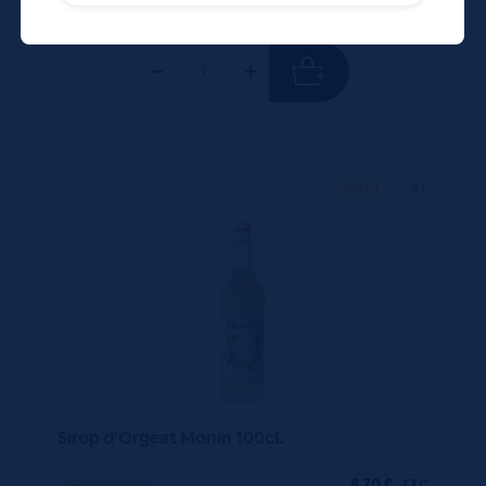
100 CL
X1
Sirop d’Orgeat Monin 100cL
8,70
€
TTC