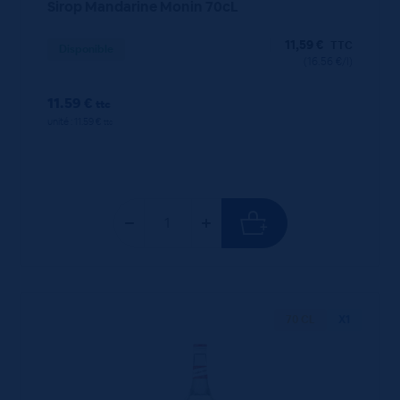
Sirop Mandarine Monin 70cL
11,59
€
TTC
Disponible
(16.56 €/l)
11.59 €
ttc
unité : 11.59 €
ttc
70 CL
X1