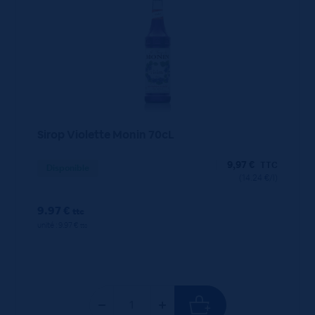
Sirop Violette Monin 70cL
9,97
€
TTC
Disponible
(14.24 €/l)
9.97 €
ttc
unité : 9.97 €
ttc