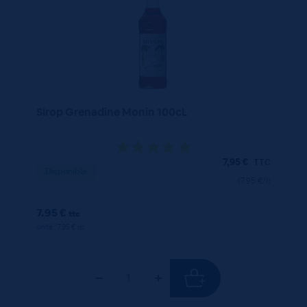
Sirop Grenadine Monin 100cL
7,95
€
TTC
Disponible
(7.95 €/l)
7.95 €
ttc
unité : 7.95 €
ttc