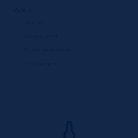
Variété
Agrumes
Épices & Herbes
Fruits & Incontournables
Fruits exotiques
Fruits secs
Saveurs alcool
Thés