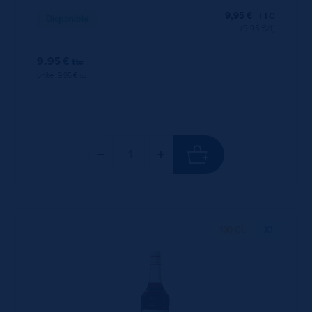
9,95
€
TTC
Disponible
(9.95 €/l)
9.95 €
ttc
unité : 9.95 €
ttc
100 CL
X1