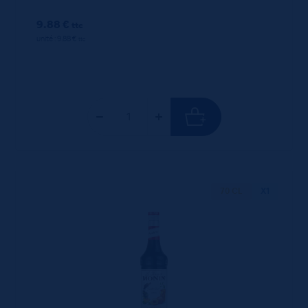
9.88 €
ttc
unité : 9.88 €
ttc
70 CL
X1