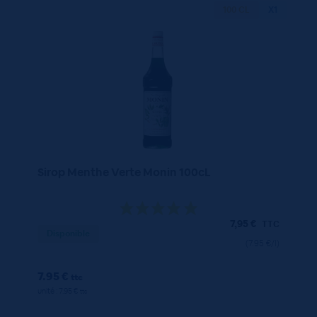
100 CL
X1
Sirop Menthe Verte Monin 100cL
7,95
€
TTC
Disponible
(7.95 €/l)
7.95 €
ttc
unité : 7.95 €
ttc