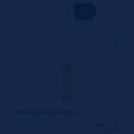
100 CL
X1
Sirop Passion Monin 100cL
9,88
€
TTC
Disponible
(9.88 €/l)