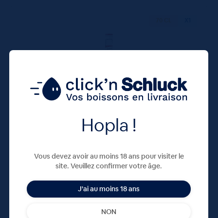
70 CL
X1
Hopla !
Sirop Melon Monin 70cL
9,80
€
TTC
Disponible
Vous devez avoir au moins 18 ans pour visiter le
(14.00 €/l)
site. Veuillez confirmer votre âge.
9.80 €
ttc
J'ai au moins 18 ans
unité : 9.80 €
ttc
NON