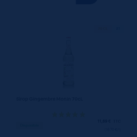
70 CL
X1
Sirop Gingembre Monin 70cL
11,69
€
TTC
Disponible
(16.70 €/l)