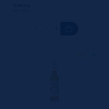
11.69 €
ttc
unité : 11.69 €
ttc
70 CL
X1