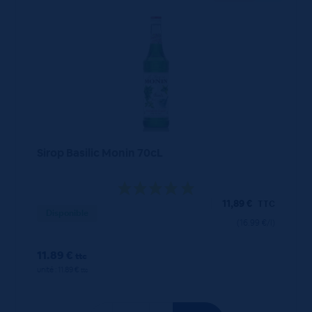
Sirop Basilic Monin 70cL
11,89
€
TTC
Disponible
(16.99 €/l)
11.89 €
ttc
unité : 11.89 €
ttc