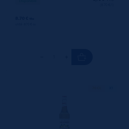
Disponible
(8.70 €/l)
8.70 €
ttc
unité : 8.70 €
ttc
70 CL
X1