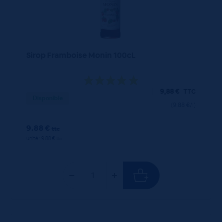
Sirop Framboise Monin 100cL
9,88
€
TTC
Disponible
(9.88 €/l)
9.88 €
ttc
unité : 9.88 €
ttc