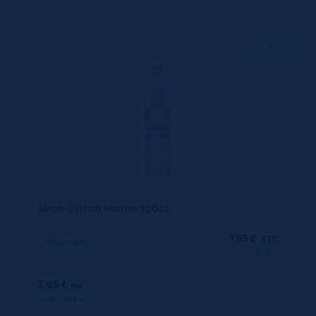
100 CL
X1
Sirop Citron Monin 100cL
7,95
€
TTC
Disponible
(7.95 €/l)
7.95 €
ttc
unité : 7.95 €
ttc