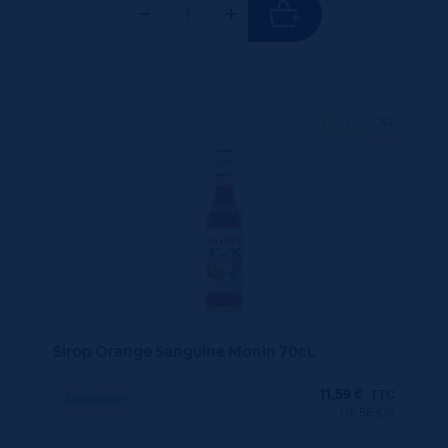
70 CL
X1
Sirop Orange Sanguine Monin 70cL
11,59
€
TTC
Disponible
(16.56 €/l)